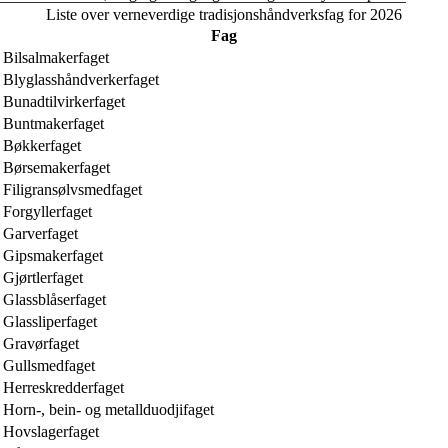
Liste over verneverdige tradisjonshåndverksfag for 2026
Fag
Bilsalmakerfaget
Blyglasshåndverkerfaget
Bunadtilvirkerfaget
Buntmakerfaget
Bøkkerfaget
Børsemakerfaget
Filigransølvsmedfaget
Forgyllerfaget
Garverfaget
Gipsmakerfaget
Gjørtlerfaget
Glassblåserfaget
Glassliperfaget
Gravørfaget
Gullsmedfaget
Herreskredderfaget
Horn-, bein- og metallduodjifaget
Hovslagerfaget