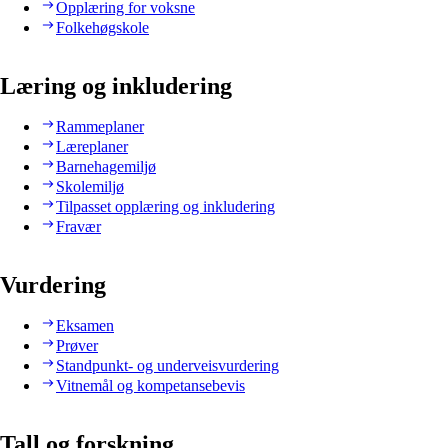
Opplæring for voksne
Folkehøgskole
Læring og inkludering
Rammeplaner
Læreplaner
Barnehagemiljø
Skolemiljø
Tilpasset opplæring og inkludering
Fravær
Vurdering
Eksamen
Prøver
Standpunkt- og underveisvurdering
Vitnemål og kompetansebevis
Tall og forskning