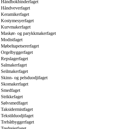
Håndbokbinderfaget
Håndveverfaget
Keramikerfaget
Kostymesyerfaget
Kurvmakerfaget
Maskør- og parykkmakerfaget
Modistfaget
Møbeltapetsererfaget
Orgelbyggerfaget
Repslagerfaget
Salmakerfaget
Seilmakerfaget
Skinn- og pelsduodjifaget
Skomakerfaget
Smedfaget
Strikkefaget
Sølvsmedfaget
Taksidermistfaget
Tekstilduodjifaget
Trebåtbyggerfaget
Tredreierfaget