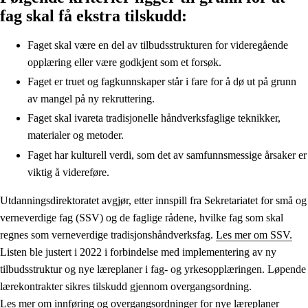
fag skal få ekstra tilskudd:
Faget skal være en del av tilbudsstrukturen for videregående
opplæring eller være godkjent som et forsøk.
Faget er truet og fagkunnskaper står i fare for å dø ut på grunn
av mangel på ny rekruttering.
Faget skal ivareta tradisjonelle håndverksfaglige teknikker,
materialer og metoder.
Faget har kulturell verdi, som det av samfunnsmessige årsaker er
viktig å videreføre.
Utdanningsdirektoratet avgjør, etter innspill fra Sekretariatet for små og
verneverdige fag (SSV) og de faglige rådene, hvilke fag som skal
regnes som verneverdige tradisjonshåndverksfag.
Les mer om SSV.
Listen ble justert i 2022 i forbindelse med implementering av ny
tilbudsstruktur og nye læreplaner i fag- og yrkesopplæringen. Løpende
lærekontrakter sikres tilskudd gjennom overgangsordning.
Les mer om innføring og overgangsordninger for nye læreplaner