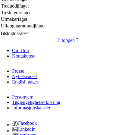
Treduodjifaget
Treskjærerfaget
Urmakerfaget
Ull- og garnduodjifaget
Tilskuddssatser
Til toppen
Om Udir
Kontakt oss
Presse
Nyhetsvarsel
English pages
Personvern
Tilgjengelighetserklæring
Informasjonskapsler
Facebook
LinkedIn