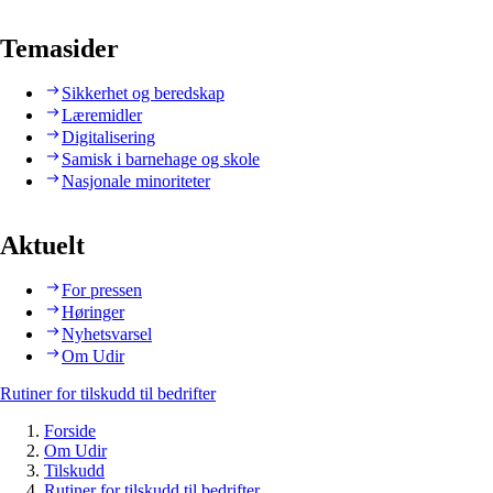
Temasider
Sikkerhet og beredskap
Læremidler
Digitalisering
Samisk i barnehage og skole
Nasjonale minoriteter
Aktuelt
For pressen
Høringer
Nyhetsvarsel
Om Udir
Rutiner for tilskudd til bedrifter
Forside
Om Udir
Tilskudd
Rutiner for tilskudd til bedrifter