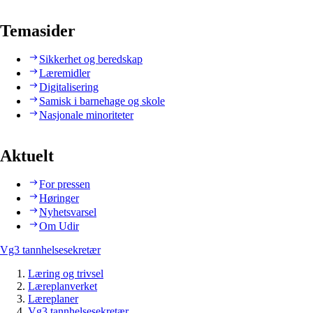
Temasider
Sikkerhet og beredskap
Læremidler
Digitalisering
Samisk i barnehage og skole
Nasjonale minoriteter
Aktuelt
For pressen
Høringer
Nyhetsvarsel
Om Udir
Vg3 tannhelsesekretær
Læring og trivsel
Læreplanverket
Læreplaner
Vg3 tannhelsesekretær