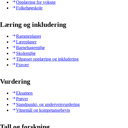
Opplæring for voksne
Folkehøgskole
Læring og inkludering
Rammeplaner
Læreplaner
Barnehagemiljø
Skolemiljø
Tilpasset opplæring og inkludering
Fravær
Vurdering
Eksamen
Prøver
Standpunkt- og underveisvurdering
Vitnemål og kompetansebevis
Tall og forskning