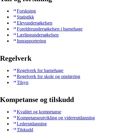
Forskning
Statistikk
Elevundersøkelsen
Foreldreundersøkelsen i barnehage
Lærlingundersøkelsen
Innrapportering
Regelverk
Regelverk for barnehage
Regelverk for skole og opplæring
Tilsyn
Kompetanse og tilskudd
Kvalitet og kompetanse
Kompetanseutvikling og videreutdanning
Lederutdanning
Tilskudd