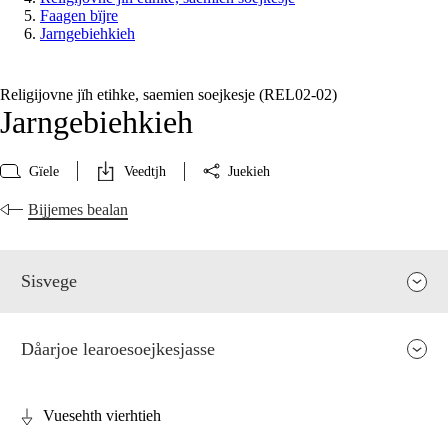
Faagen bïjre
Jarngebiehkieh
Religijovne jïh etihke, saemien soejkesje (REL02‑02)
Jarngebiehkieh
Gïele
Veedtjh
Juekieh
Bijjemes bealan
Sisvege
Dåarjoe learoesoejkesjasse
Vuesehth vierhtieh
Faagen relevaanse jïh vihkeles aarvoeh