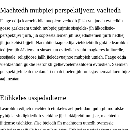
Maehtedh mubpiej perspektijvem vaeltedh
Faage edtja learoehkidie nuepiem vedtedh jïjtsh vuajnoeh evtiedidh
gosse gaskesem utnieh mubpiejgujmie sisnjelds- jïh ålkoelistie-
perspektijvi tjïrrh, jïh soptsestallemen jïh ussjedadtemen tjïrrh hedtiej
jïh joekehtsi bijjeli. Naemhtie faage edtja viehkiehtidh guktie learohkh
ïedtjem jïh ååktemem sinsætnan evtiedieh saaht magkeres kulturelle,
sosijaale, religijööse jallh jieledevuajnoe mubpieh utnieh. Faage edtja
viehkiehtidh guktie learohkh gellievoetemaahtoem evtiedieh. Saemien
perspektijvh leah meatan. Teemah tjoelen jïh funksjovnemaahtoen bïjre
aaj meatan.
Etihkeles ussjedadteme
Learohkh edtjieh maehtedh etihkeles aehpieh damtijidh jïh moralske
gyhtjelassh digkiedidh viehkine jïjtsh dååjrehtimmijste, maehtedh
jïjtjemse tsiehkien sïjse bïejedh jïh maahtoem utnedh ovmessie