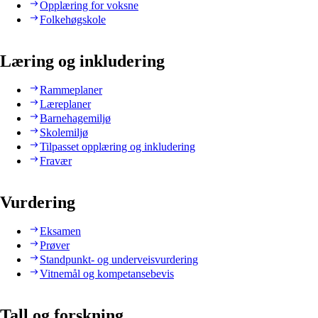
Opplæring for voksne
Folkehøgskole
Læring og inkludering
Rammeplaner
Læreplaner
Barnehagemiljø
Skolemiljø
Tilpasset opplæring og inkludering
Fravær
Vurdering
Eksamen
Prøver
Standpunkt- og underveisvurdering
Vitnemål og kompetansebevis
Tall og forskning