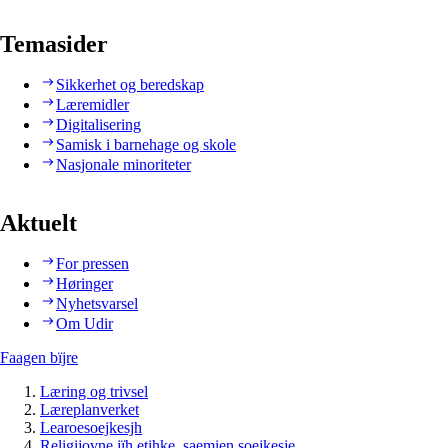
Temasider
Sikkerhet og beredskap
Læremidler
Digitalisering
Samisk i barnehage og skole
Nasjonale minoriteter
Aktuelt
For pressen
Høringer
Nyhetsvarsel
Om Udir
Faagen bïjre
Læring og trivsel
Læreplanverket
Learoesoejkesjh
Religijovne jïh etihke, saemien soejkesje