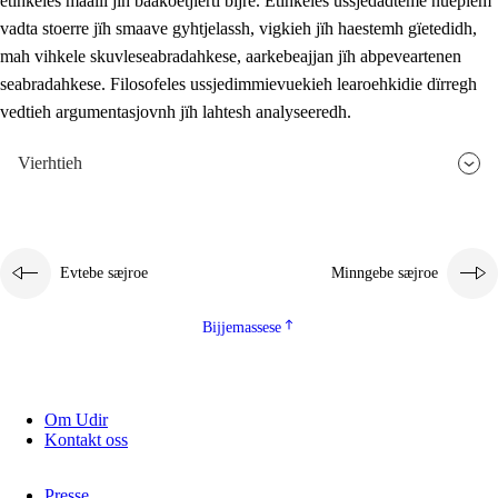
etihkeles maalli jïh baakoetjïerti bïjre. Etihkeles ussjedadteme nuepiem
vadta stoerre jïh smaave gyhtjelassh, vigkieh jïh haestemh gïetedidh,
mah vihkele skuvleseabradahkese, aarkebeajjan jïh abpeveartenen
seabradahkese. Filosofeles ussjedimmievuekieh learoehkidie dïrregh
vedtieh argumentasjovnh jïh lahtesh analyseeredh.
Vierhtieh
Evtebe sæjroe
Minngebe sæjroe
Bijjemassese
Om Udir
Kontakt oss
Presse