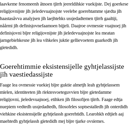
laavkeme fenomeenh åtnoen tjïrrh jeereldihkie vuekijste. Dej goerkese
religijovnijste jïh jieledevuajnojste veelebe goerehtamme sjædta jïh
haastasåvva analyjsen jïh laejhtehks ussjedadtemen tjïrrh gaaltiji,
nåårmi jïh definisjovnefaamoen bijjeli. Daajroe ovmessie vuajnoej jïh
definisjovni bïjre religijovnijste jïh jieledevuajnojste lea meatan
jarngebiehkesne jïh lea vihkeles juktie gellievoetem guarkedh jïh
gïetedidh.
Goerehtimmie eksistensijelle gyhtjelassijste
jïh vaestiedassijste
Faage lea ovmessie vuekiej bïjre guktie almetjh leah gyhtjelassem
mïelen, identiteeten jïh rïektesvoeteguvvien bïjre gïetedamme
religijovni, jieledevuajnoej, etihken jïh filosofijen tjïrrh. Faage edtja
nuepiem vedtedh ussjedadtedh, filosofeles soptsestalledh jïh onterdidh
viehkine eksistensijelle gyhtjelassh goerehtidh. Learohkh edtjieh aaj
maehtedh gyhtjelassh gïetedidh mej bïjre tjarke ovsïemes.