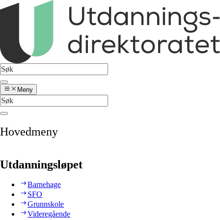
Meny
Hovedmeny
Utdanningsløpet
Barnehage
SFO
Grunnskole
Videregående