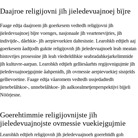
Daajroe religijovni jïh jieledevuajnoej bïjre
Jarngebiehkieh
Dåaresthfaageles teemah
Faage edtja daajroem jïh goerkesem vedtedh religijovni jïh
jieledevuajnoej bïjre voenges, nasjonaale jïh veartenevijries, jïh
Vihkeles tjiehpiesvoeth
indivijde-, dåehkie- jïh aerpievuekien daltesisnie. Learohkh edtjieh aaj
goerkesem åadtjodh guktie religijovnh jïh jieledevuajnoeh leah meatan
histovrijes prosessine jïh leah vïedteldihkie seabradahkejarkelimmide
jïh kultuvre-aarpan. Learohkh edtjieh gelliesåarhts regijovnigujmie jïh
jieledevuajnoejgujmie åahpenidh, jïh ovmessie aerpievuekiej sisnjelds
gellievoetine. Faage edtja våaromem vedtedh ussjedadtedh
jienebelåhkoe-, unnebelåhkoe- jïh aalkoealmetjenperspektijvi bijjeli
Nöörjesne.
Goerehtimmie religijovnijste jïh
jieledevuajnojste ovmessie vuekiejgujmie
Learohkh edtjieh religijovnh jïh jieledevuajnoeh goerehtidh goh