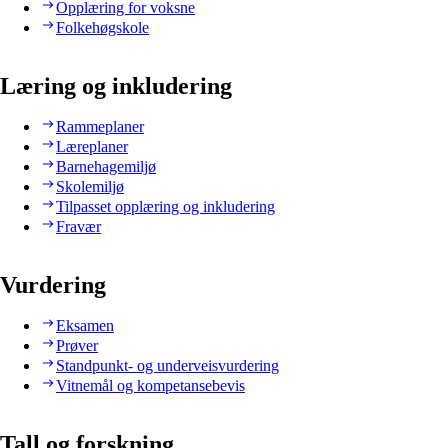
Opplæring for voksne
Folkehøgskole
Læring og inkludering
Rammeplaner
Læreplaner
Barnehagemiljø
Skolemiljø
Tilpasset opplæring og inkludering
Fravær
Vurdering
Eksamen
Prøver
Standpunkt- og underveisvurdering
Vitnemål og kompetansebevis
Tall og forskning