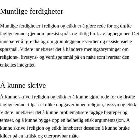
Muntlige ferdigheter
Kjerneelementer
Tverrfaglige temaer
Muntlige ferdigheter i religion og etikk er å gjøre rede for og drøfte
faglige emner gjennom presist språk og riktig bruk av fagbegreper. Det
Grunnleggende ferdigheter
innebærer å føre dialog om grunnleggende verdier og eksistensielle
spørsmål. Videre innebærer det å håndtere meningsbrytninger om
religions-, livssyns- og verdispørsmål på en måte som ivaretar den
enkeltes integritet.
Å kunne skrive
Å kunne skrive i religion og etikk er å kunne gjøre rede for og drøfte
faglige emner tilpasset ulike oppgaver innen religion, livssyn og etikk.
Videre innebærer det å kunne problematisere faglige begreper og
temaer, og å kunne bygge opp en helhetlig etisk argumentasjon. Å
kunne skrive i religion og etikk innebærer dessuten å kunne bruke
kilder på en kritisk og etterprøvbar måte.