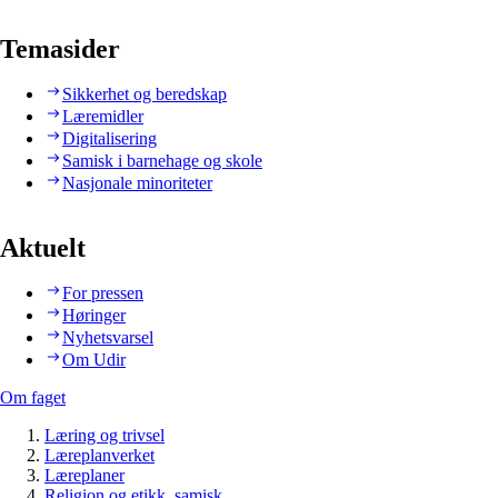
Temasider
Sikkerhet og beredskap
Læremidler
Digitalisering
Samisk i barnehage og skole
Nasjonale minoriteter
Aktuelt
For pressen
Høringer
Nyhetsvarsel
Om Udir
Om faget
Læring og trivsel
Læreplanverket
Læreplaner
Religion og etikk, samisk