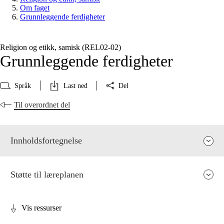
Om faget
Grunnleggende ferdigheter
Religion og etikk, samisk (REL02‑02)
Grunnleggende ferdigheter
Språk
Last ned
Del
Til overordnet del
Innholdsfortegnelse
Støtte til læreplanen
Vis ressurser
Fagets relevans og sentrale verdier