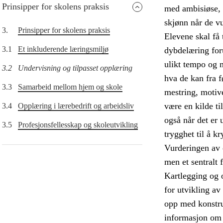
Prinsipper for skolens praksis
med ambisiøse, m
skjønn når de vu
3.
Prinsipper for skolens praksis
Elevene skal få 
3.1
Et inkluderende læringsmiljø
dybdelæring forut
ulikt tempo og 
3.2
Undervisning og tilpasset opplæring
hva de kan fra f
3.3
Samarbeid mellom hjem og skole
mestring, motive
være en kilde ti
3.4
Opplæring i lærebedrift og arbeidsliv
også når det er 
3.5
Profesjonsfellesskap og skoleutvikling
trygghet til å k
Vurderingen av 
men et sentralt
Kartlegging og 
for utvikling av
opp med konstru
informasjon om 