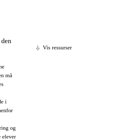
e den
Vis ressurser
ne
len må
es
e i
nenfor
ring og
 elever