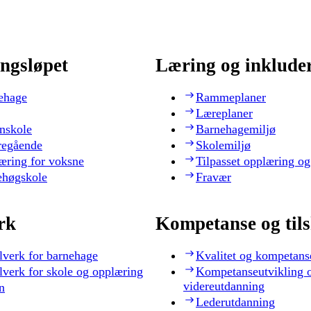
ngsløpet
Læring og inklude
ehage
Rammeplaner
Læreplaner
nskole
Barnehagemiljø
regående
Skolemiljø
æring for voksne
Tilpasset opplæring og
ehøgskole
Fravær
rk
Kompetanse og til
lverk for barnehage
Kvalitet og kompetans
lverk for skole og opplæring
Kompetanseutvikling 
videreutdanning
n
Lederutdanning