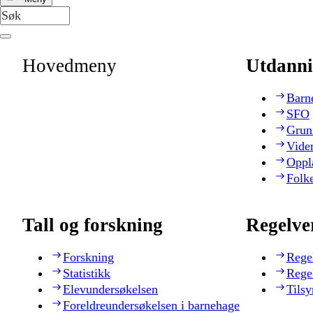
Hovedmeny
Utdanni
Barn
SFO
Grun
Vide
Oppl
Folk
Tall og forskning
Regelve
Forskning
Rege
Statistikk
Rege
Elevundersøkelsen
Tilsy
Foreldreundersøkelsen i barnehage