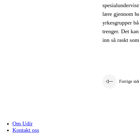
spesialundervis
lære gjennom he
yrkesgrupper båd
trenger. Det kan
inn så raskt so
Forrige sid
Om Udir
Kontakt oss