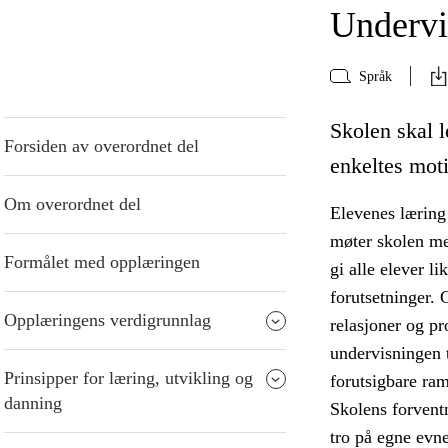
Undervi
Språk
Skolen skal l
Forsiden av overordnet del
enkeltes moti
Om overordnet del
Elevenes læring 
møter skolen me
Formålet med opplæringen
gi alle elever l
forutsetninger. 
Opplæringens verdigrunnlag
relasjoner og p
undervisningen t
Prinsipper for læring, utvikling og
forutsigbare ra
danning
Skolens forventn
tro på egne evne