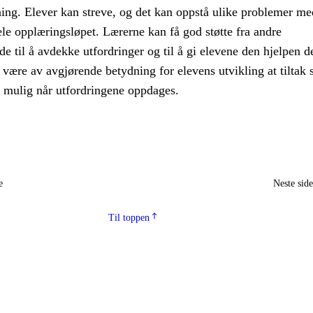
ning. Elever kan streve, og det kan oppstå ulike problemer me
le opplæringsløpet. Lærerne kan få god støtte fra andre
e til å avdekke utfordringer og til å gi elevene den hjelpen d
 være av avgjørende betydning for elevens utvikling at tiltak s
m mulig når utfordringene oppdages.
e
Neste sid
Til toppen