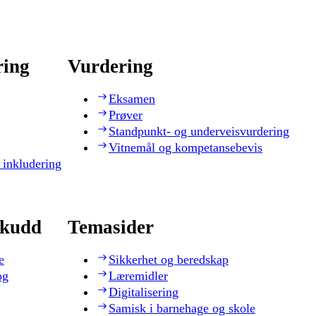
ring
Vurdering
Eksamen
Prøver
Standpunkt- og underveisvurdering
Vitnemål og kompetansebevis
 inkludering
skudd
Temasider
e
Sikkerhet og beredskap
og
Læremidler
Digitalisering
Samisk i barnehage og skole