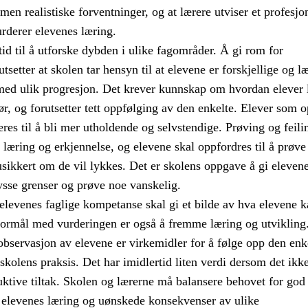
en realistiske forventninger, og at lærere utviser et profesjo
rderer elevenes læring.
tid til å utforske dybden i ulike fagområder. Å gi rom for
setter at skolen tar hensyn til at elevene er forskjellige og læ
med ulik progresjon. Det krever kunnskap om hvordan elever 
ør, og forutsetter tett oppfølging av den enkelte. Elever som 
res til å bli mer utholdende og selvstendige. Prøving og feili
l læring og erkjennelse, og elevene skal oppfordres til å prøve
usikkert om de vil lykkes. Det er skolens oppgave å gi eleven
rysse grenser og prøve noe vanskelig.
elevenes faglige kompetanse skal gi et bilde av hva elevene k
 formål med vurderingen er også å fremme læring og utvikling
observasjon av elevene er virkemidler for å følge opp den enk
 skolens praksis. Det har imidlertid liten verdi dersom det ikk
ktive tiltak. Skolen og lærerne må balansere behovet for god
elevenes læring og uønskede konsekvenser av ulike