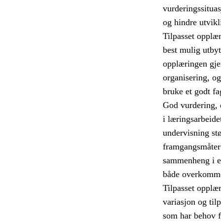
vurderingssitua
og hindre utvikl
Tilpasset opplæri
best mulig utbyt
opplæringen gje
organisering, o
bruke et godt fa
God vurdering, d
i læringsarbeide
undervisning stø
framgangsmåter 
sammenheng i el
både overkommel
Tilpasset opplær
variasjon og til
som har behov fo