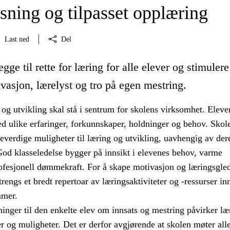
sning og tilpasset opplæring
Last ned
Del
egge til rette for læring for alle elever og stimuler
vasjon, lærelyst og tro på egen mestring.
og utvikling skal stå i sentrum for skolens virksomhet. Eleve
d ulike erfaringer, forkunnskaper, holdninger og behov. Sko
ikeverdige muligheter til læring og utvikling, uavhengig av der
God klasseledelse bygger på innsikt i elevenes behov, varme
rofesjonell dømmekraft. For å skape motivasjon og læringsgled
rengs et bredt repertoar av læringsaktiviteter og -ressurser in
mmer.
inger til den enkelte elev om innsats og mestring påvirker læ
r og muligheter. Det er derfor avgjørende at skolen møter alle