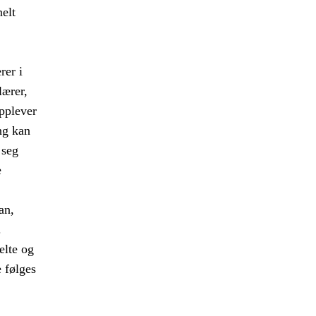
nelt
rer i
lærer,
opplever
ng kan
 seg
e
an,
.
elte og
e følges