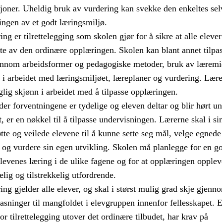
sjoner. Uheldig bruk av vurdering kan svekke den enkeltes sel
ingen av et godt læringsmiljø.
ng er tilrettelegging som skolen gjør for å sikre at alle elever
te av den ordinære opplæringen. Skolen kan blant annet tilpa
nnom arbeidsformer og pedagogiske metoder, bruk av læremid
g i arbeidet med læringsmiljøet, læreplaner og vurdering. Lær
glig skjønn i arbeidet med å tilpasse opplæringen.
er forventningene er tydelige og eleven deltar og blir hørt u
t, er en nøkkel til å tilpasse undervisningen. Lærerne skal i si
tte og veilede elevene til å kunne sette seg mål, velge egnede
og vurdere sin egen utvikling. Skolen må planlegge for en g
evenes læring i de ulike fagene og for at opplæringen opple
ig og tilstrekkelig utfordrende.
ing gjelder alle elever, og skal i størst mulig grad skje gjenn
pasninger til mangfoldet i elevgruppen innenfor fellesskapet. 
r tilrettelegging utover det ordinære tilbudet, har krav på