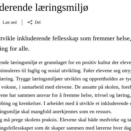
uderende læringsmiljø
Last ned
Del
utvikle inkluderende fellesskap som fremmer helse
ing for alle.
tende læringsmiljø er grunnlaget for en positiv kultur der elev
imuleres til faglig og sosial utvikling. Føler elevene seg utry
æring. Trygge læringsmiljøer utvikles og opprettholdes av ty
 voksne, i samarbeid med elevene. De ansatte på skolen, fore
vene har sammen ansvar for å fremme helse, trivsel og læring,
bing og krenkelser. I arbeidet med å utvikle et inkluderende 
ringsmiljø skal mangfold anerkjennes som en ressurs.
 må prege skolens praksis. Elevene skal både medvirke og t
ingsfellesskapet som de skaper sammen med lærerne hver dag