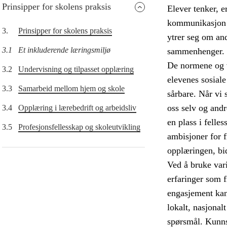
Prinsipper for skolens praksis
Elever tenker, e
kommunikasjon o
3.
Prinsipper for skolens praksis
ytrer seg om and
3.1
Et inkluderende læringsmiljø
sammenhenger.
De normene og v
3.2
Undervisning og tilpasset opplæring
elevenes sosiale
3.3
Samarbeid mellom hjem og skole
sårbare. Når vi s
oss selv og andr
3.4
Opplæring i lærebedrift og arbeidsliv
en plass i felle
3.5
Profesjonsfellesskap og skoleutvikling
ambisjoner for 
opplæringen, bid
Ved å bruke vari
erfaringer som 
engasjement kan 
lokalt, nasjonal
spørsmål. Kunns