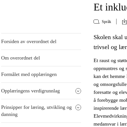
Et inkl
Språk
Skolen skal 
Forsiden av overordnet del
trivsel og lær
Om overordnet del
Et raust og støt
oppmuntres og st
Formålet med opplæringen
kan det hemme l
og omsorgsfulle
Opplæringens verdigrunnlag
foresatte og ele
å forebygge mob
Prinsipper for læring, utvikling og
inspirerende læ
danning
Elevmedvirkning
medansvar i lær