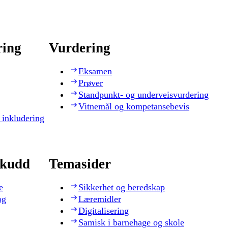
ring
Vurdering
Eksamen
Prøver
Standpunkt- og underveisvurdering
Vitnemål og kompetansebevis
 inkludering
skudd
Temasider
e
Sikkerhet og beredskap
og
Læremidler
Digitalisering
Samisk i barnehage og skole