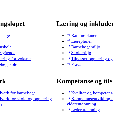
ngsløpet
Læring og inklude
ehage
Rammeplaner
Læreplaner
nskole
Barnehagemiljø
regående
Skolemiljø
æring for voksne
Tilpasset opplæring og
ehøgskole
Fravær
rk
Kompetanse og til
lverk for barnehage
Kvalitet og kompetans
lverk for skole og opplæring
Kompetanseutvikling 
videreutdanning
n
Lederutdanning