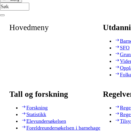
Hovedmeny
Utdanni
Barn
SFO
Grun
Vide
Oppl
Folk
Tall og forskning
Regelve
Forskning
Rege
Statistikk
Rege
Elevundersøkelsen
Tilsy
Foreldreundersøkelsen i barnehage