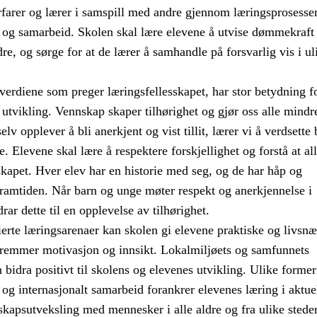
rfarer og lærer i samspill med andre gjennom læringsprosesser
g samarbeid. Skolen skal lære elevene å utvise dømmekraft 
re, og sørge for at de lærer å samhandle på forsvarlig vis i ul
erdiene som preger læringsfellesskapet, har stor betydning f
 utvikling. Vennskap skaper tilhørighet og gjør oss alle mindr
elv opplever å bli anerkjent og vist tillit, lærer vi å verdsette
e. Elevene skal lære å respektere forskjellighet og forstå at al
sskapet. Hver elev har en historie med seg, og de har håp og
framtiden. Når barn og unge møter respekt og anerkjennelse i
rar dette til en opplevelse av tilhørighet.
erte læringsarenaer kan skolen gi elevene praktiske og livsnæ
fremmer motivasjon og innsikt. Lokalmiljøets og samfunnets
bidra positivt til skolens og elevenes utvikling. Ulike former
t og internasjonalt samarbeid forankrer elevenes læring i aktue
kapsutveksling med mennesker i alle aldre og fra ulike steder