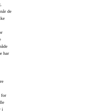
,
når de
ike
or
e
 både
le har
re
 for
lle
 i