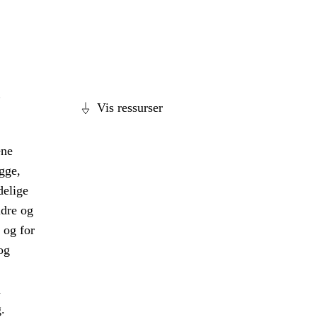
,
Vis ressurser
ene
gge,
delige
ldre og
 og for
og
a
.