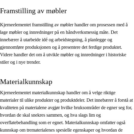
Framstilling av møbler
Kjerneelementer
Tverrfaglige temaer
Kjerneelementet framstilling av møbler handler om prosessen med å
lage møbler og innredninger på en håndverksmessig måte. Det
Grunnleggende ferdigheter
innebærer å utarbeide idé og arbeidstegning, å planlegge og
gjennomføre produksjonen og å presentere det ferdige produktet.
Videre handler det om å utvikle møbler og innredninger i historiske
stiler og i nye trender.
Materialkunnskap
Kjerneelementet materialkunnskap handler om å velge riktige
materialer til ulike produkter og produktdeler. Det innebærer å forstå at
kvaliteten på materialene avgjør hvilke bruksområder de egner seg for,
hvordan de skal snekres sammen, og hva slags lim og
overflatebehandling som er egnet. Materialkunnskap omfatter også
kunnskap om trematerialenes spesielle egenskaper og hvordan de