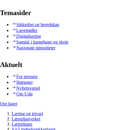
Temasider
Sikkerhet og beredskap
Læremidler
Digitalisering
Samisk i barnehage og skole
Nasjonale minoriteter
Aktuelt
For pressen
Høringer
Nyhetsvarsel
Om Udir
Om faget
Læring og trivsel
Læreplanverket
Læreplaner
Vg3 møbelsnekkerfaget