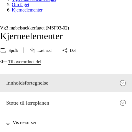
Om faget
Kjerneelementer
Vg3 møbelsnekkerfaget (MSF03‑02)
Kjerneelementer
Språk
Last ned
Del
Til overordnet del
Innholdsfortegnelse
Støtte til læreplanen
Vis ressurser
Fagets relevans og sentrale verdier