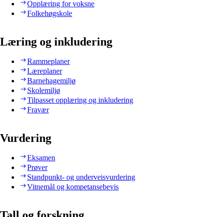
Opplæring for voksne
Folkehøgskole
Læring og inkludering
Rammeplaner
Læreplaner
Barnehagemiljø
Skolemiljø
Tilpasset opplæring og inkludering
Fravær
Vurdering
Eksamen
Prøver
Standpunkt- og underveisvurdering
Vitnemål og kompetansebevis
Tall og forskning