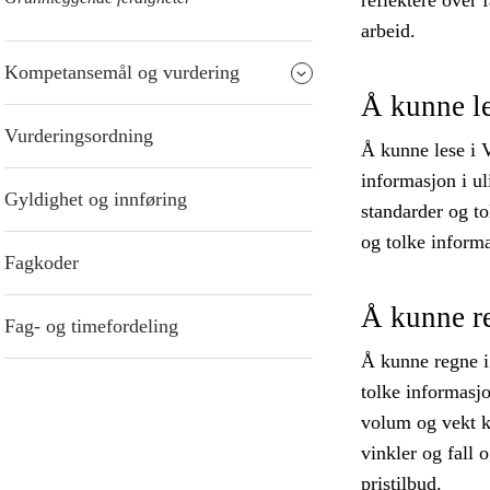
reflektere over
arbeid.
Kompetansemål og vurdering
Å kunne l
Vurderingsordning
Å kunne lese i 
informasjon i ul
Gyldighet og innføring
standarder og t
og tolke informa
Fagkoder
Å kunne r
Fag- og timefordeling
Å kunne regne i
tolke informasjo
volum og vekt kn
vinkler og fall 
pristilbud.