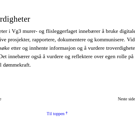
erdigheter
eter i Vg3 murer- og flisleggerfaget innebærer å bruke digital
drive prosjekter, rapportere, dokumentere og kommunisere. Vid
søke etter og innhente informasjon og å vurdere troverdigheten
et innebærer også å vurdere og reflektere over egen rolle på 
al dømmekraft.
e
Neste sid
Til toppen