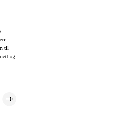
e
ere
 til
nett og
e