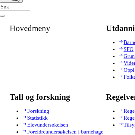
Hovedmeny
Utdanni
Barn
SFO
Grun
Vide
Oppl
Folk
Tall og forskning
Regelve
Forskning
Rege
Statistikk
Rege
Elevundersøkelsen
Tilsy
Foreldreundersøkelsen i barnehage