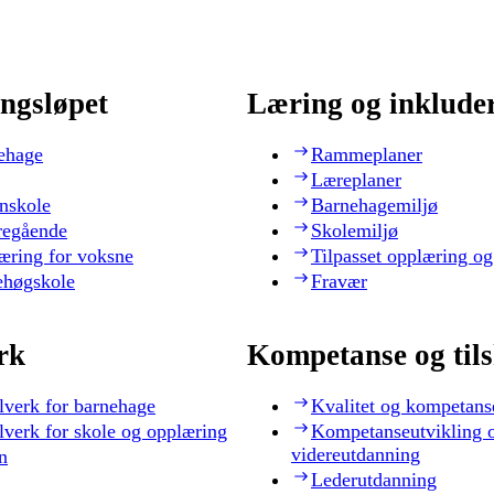
ngsløpet
Læring og inklude
ehage
Rammeplaner
Læreplaner
nskole
Barnehagemiljø
regående
Skolemiljø
æring for voksne
Tilpasset opplæring og
ehøgskole
Fravær
rk
Kompetanse og til
lverk for barnehage
Kvalitet og kompetans
lverk for skole og opplæring
Kompetanseutvikling 
videreutdanning
n
Lederutdanning