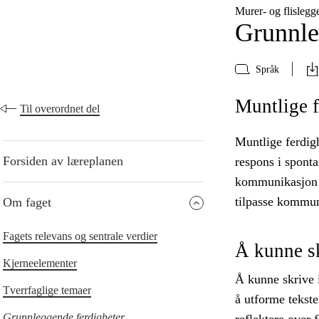
Murer- og flisleg
Grunnle
Språk
Muntlige f
Til overordnet del
Muntlige ferdigh
Forsiden av læreplanen
respons i sponta
kommunikasjon m
tilpasse kommun
Om faget
Fagets relevans og sentrale verdier
Å kunne s
Kjerneelementer
Å kunne skrive i
Tverrfaglige temaer
å utforme tekste
Grunnleggende ferdigheter