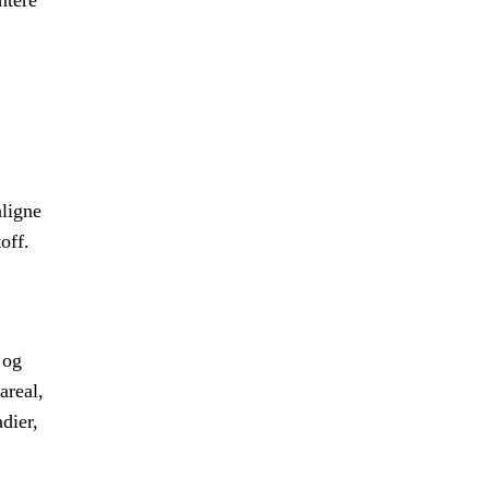
ntere
ligne
off.
 og
areal,
dier,