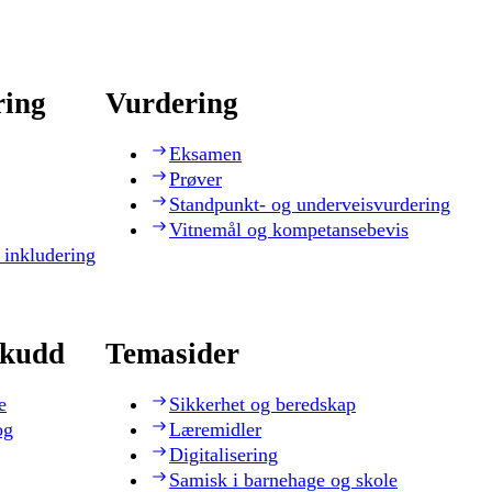
ring
Vurdering
Eksamen
Prøver
Standpunkt- og underveisvurdering
Vitnemål og kompetansebevis
 inkludering
skudd
Temasider
e
Sikkerhet og beredskap
og
Læremidler
Digitalisering
Samisk i barnehage og skole