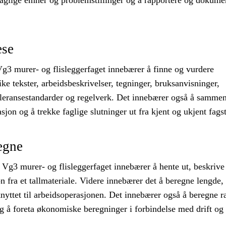
 faglige emner og problemstillinger og å rapportere og dokume
ese
Vg3 murer- og flisleggerfaget innebærer å finne og vurdere
ike tekster, arbeidsbeskrivelser, tegninger, bruksanvisninger,
oleransestandarder og regelverk. Det innebærer også å sammen
sjon og å trekke faglige slutninger ut fra kjent og ukjent fagst
egne
 Vg3 murer- og flisleggerfaget innebærer å hente ut, beskrive
n fra et tallmateriale. Videre innebærer det å beregne lengde, 
yttet til arbeidsoperasjonen. Det innebærer også å beregne ra
og å foreta økonomiske beregninger i forbindelse med drift og