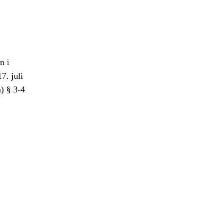
n i
7. juli
) § 3-4