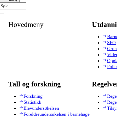
Hovedmeny
Utdanni
Barn
SFO
Grun
Vide
Oppl
Folk
Tall og forskning
Regelve
Forskning
Rege
Statistikk
Rege
Elevundersøkelsen
Tilsy
Foreldreundersøkelsen i barnehage