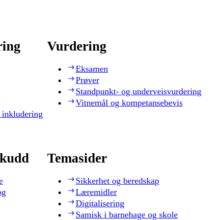
ring
Vurdering
Eksamen
Prøver
Standpunkt- og underveisvurdering
Vitnemål og kompetansebevis
 inkludering
skudd
Temasider
e
Sikkerhet og beredskap
og
Læremidler
Digitalisering
Samisk i barnehage og skole