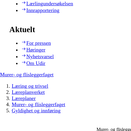
Lærlingundersøkelsen
Innrapportering
Aktuelt
For pressen
Høringer
Nyhetsvarsel
Om Udir
Murer- og flisleggerfaget
Læring og trivsel
Læreplanverket
Læreplaner
Murer- og flisleggerfaget
Gyldighet og innføring
Murer- og flisleg