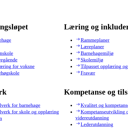
ngsløpet
Læring og inklude
ehage
Rammeplaner
Læreplaner
nskole
Barnehagemiljø
regående
Skolemiljø
æring for voksne
Tilpasset opplæring og
ehøgskole
Fravær
rk
Kompetanse og til
lverk for barnehage
Kvalitet og kompetans
lverk for skole og opplæring
Kompetanseutvikling 
videreutdanning
n
Lederutdanning