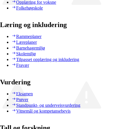
Opplæring for voksne
Folkehøgskole
Læring og inkludering
Rammeplaner
Læreplaner
Barnehagemiljø
Skolemiljø
Tilpasset opplæring og inkludering
Fravær
Vurdering
Eksamen
Prøver
Standpunkt- og underveisvurdering
Vitnemål og kompetansebevis
Tall og forskning