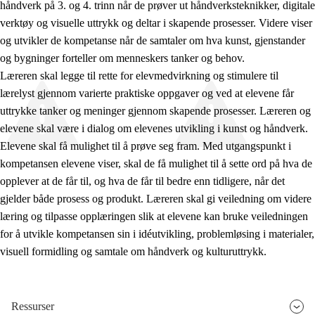
håndverk på 3. og 4. trinn når de prøver ut håndverksteknikker, digitale
verktøy og visuelle uttrykk og deltar i skapende prosesser. Videre viser
og utvikler de kompetanse når de samtaler om hva kunst, gjenstander
og bygninger forteller om menneskers tanker og behov.
Læreren skal legge til rette for elevmedvirkning og stimulere til
lærelyst gjennom varierte praktiske oppgaver og ved at elevene får
uttrykke tanker og meninger gjennom skapende prosesser. Læreren og
elevene skal være i dialog om elevenes utvikling i kunst og håndverk.
Elevene skal få mulighet til å prøve seg fram. Med utgangspunkt i
kompetansen elevene viser, skal de få mulighet til å sette ord på hva de
opplever at de får til, og hva de får til bedre enn tidligere, når det
gjelder både prosess og produkt. Læreren skal gi veiledning om videre
læring og tilpasse opplæringen slik at elevene kan bruke veiledningen
for å utvikle kompetansen sin i idéutvikling, problemløsing i materialer,
visuell formidling og samtale om håndverk og kulturuttrykk.
Ressurser