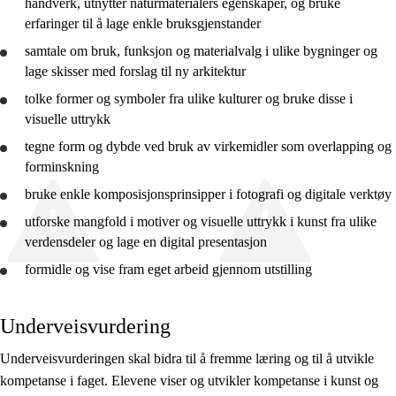
håndverk, utnytter naturmaterialers egenskaper, og
bruke
10. trinn
erfaringer til å lage enkle bruksgjenstander
samtale om bruk, funksjon og materialvalg i ulike bygninger og
lage skisser med forslag til ny arkitektur
tolke
former og symboler fra ulike kulturer og
bruke
disse i
visuelle uttrykk
tegne form og dybde ved bruk av virkemidler som overlapping og
forminskning
bruke
enkle komposisjonsprinsipper i fotografi og digitale verktøy
utforske
mangfold i motiver og visuelle uttrykk i kunst fra ulike
verdensdeler og lage en digital presentasjon
formidle og vise fram eget arbeid gjennom utstilling
Underveisvurdering
Underveisvurderingen skal bidra til å fremme læring og til å utvikle
kompetanse i faget. Elevene viser og utvikler kompetanse i kunst og