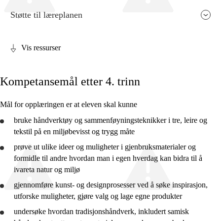
Støtte til læreplanen
Vis ressurser
Fagets relevans og sentrale verdier
Kompetansemål etter 4. trinn
Kjerneelementer
Tverrfaglige temaer
Mål for opplæringen er at eleven skal kunne
Grunnleggende ferdigheter
bruke
håndverktøy og sammenføyningsteknikker i tre, leire og
tekstil på en miljøbevisst og trygg måte
prøve ut ulike ideer og muligheter i gjenbruksmaterialer og
formidle til andre hvordan man i egen hverdag kan bidra til å
ivareta natur og miljø
2. trinn
gjennomføre
kunst- og designprosesser ved å søke inspirasjon,
4. trinn
utforske
muligheter, gjøre valg og lage egne produkter
undersøke hvordan tradisjonshåndverk, inkludert samisk
7. trinn