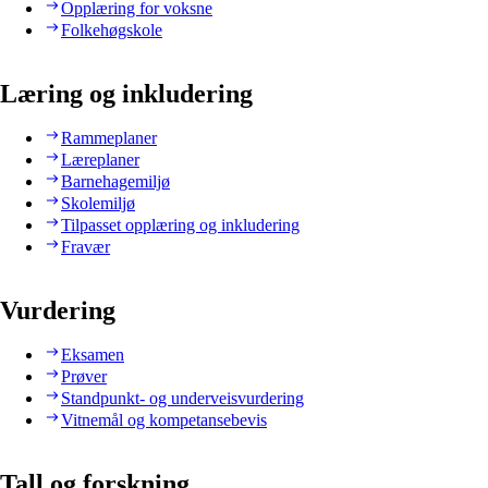
Opplæring for voksne
Folkehøgskole
Læring og inkludering
Rammeplaner
Læreplaner
Barnehagemiljø
Skolemiljø
Tilpasset opplæring og inkludering
Fravær
Vurdering
Eksamen
Prøver
Standpunkt- og underveisvurdering
Vitnemål og kompetansebevis
Tall og forskning