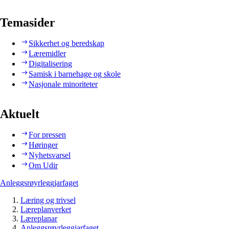
Temasider
Sikkerhet og beredskap
Læremidler
Digitalisering
Samisk i barnehage og skole
Nasjonale minoriteter
Aktuelt
For pressen
Høringer
Nyhetsvarsel
Om Udir
Anleggsrøyrleggjarfaget
Læring og trivsel
Læreplanverket
Læreplanar
Anleggsrøyrleggjarfaget