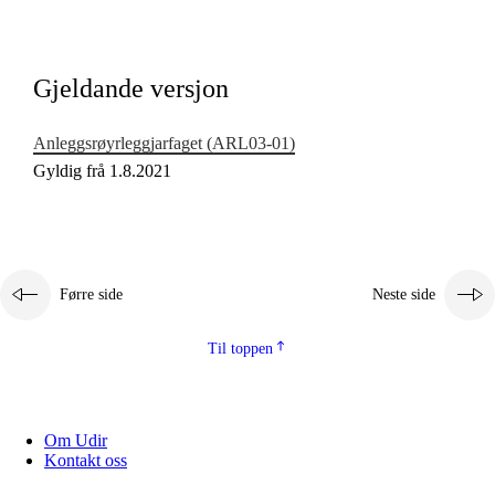
Kjerneelement
Tverrfaglege tema
Gjeldande versjon
Grunnleggjande ferdigheiter
Anleggsrøyrleggjarfaget (ARL03‑01)
Gyldig frå 1.8.2021
Førre side
Neste side
Til toppen
Om Udir
Kontakt oss