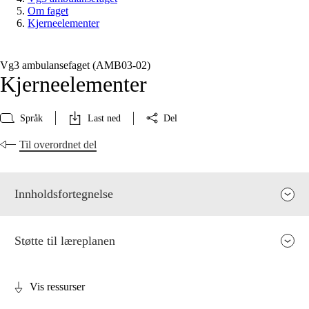
Om faget
Kjerneelementer
Vg3 ambulansefaget (AMB03‑02)
Kjerneelementer
Språk
Last ned
Del
Til overordnet del
Innholdsfortegnelse
Støtte til læreplanen
Vis ressurser
Fagets relevans og sentrale verdier