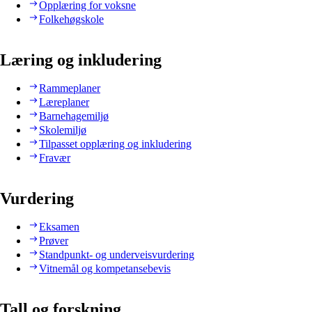
Opplæring for voksne
Folkehøgskole
Læring og inkludering
Rammeplaner
Læreplaner
Barnehagemiljø
Skolemiljø
Tilpasset opplæring og inkludering
Fravær
Vurdering
Eksamen
Prøver
Standpunkt- og underveisvurdering
Vitnemål og kompetansebevis
Tall og forskning