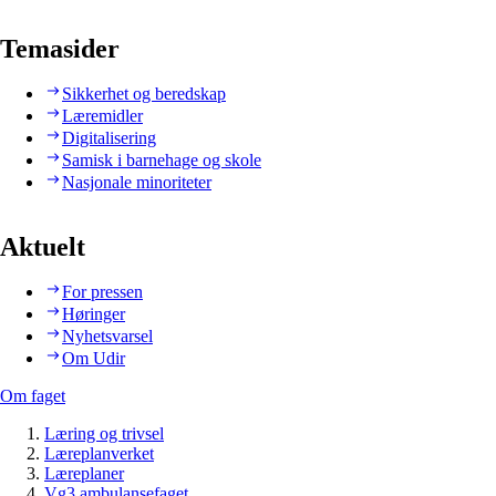
Temasider
Sikkerhet og beredskap
Læremidler
Digitalisering
Samisk i barnehage og skole
Nasjonale minoriteter
Aktuelt
For pressen
Høringer
Nyhetsvarsel
Om Udir
Om faget
Læring og trivsel
Læreplanverket
Læreplaner
Vg3 ambulansefaget