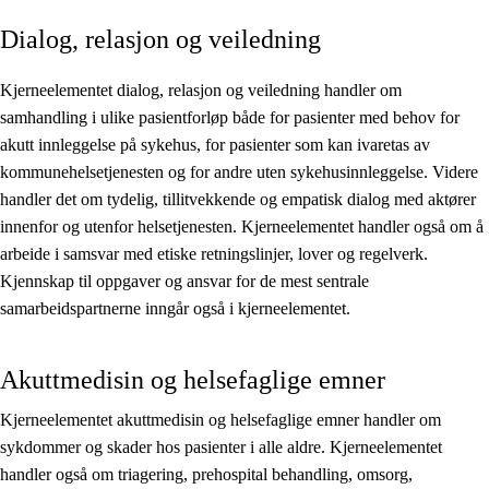
Dialog, relasjon og veiledning
Kjerneelementer
Tverrfaglige temaer
Kjerneelementet dialog, relasjon og veiledning handler om
samhandling i ulike pasientforløp både for pasienter med behov for
Grunnleggende ferdigheter
akutt innleggelse på sykehus, for pasienter som kan ivaretas av
kommunehelsetjenesten og for andre uten sykehusinnleggelse. Videre
handler det om tydelig, tillitvekkende og empatisk dialog med aktører
innenfor og utenfor helsetjenesten. Kjerneelementet handler også om å
arbeide i samsvar med etiske retningslinjer, lover og regelverk.
Kjennskap til oppgaver og ansvar for de mest sentrale
samarbeidspartnerne inngår også i kjerneelementet.
Akuttmedisin og helsefaglige emner
Kjerneelementet akuttmedisin og helsefaglige emner handler om
sykdommer og skader hos pasienter i alle aldre. Kjerneelementet
handler også om triagering, prehospital behandling, omsorg,