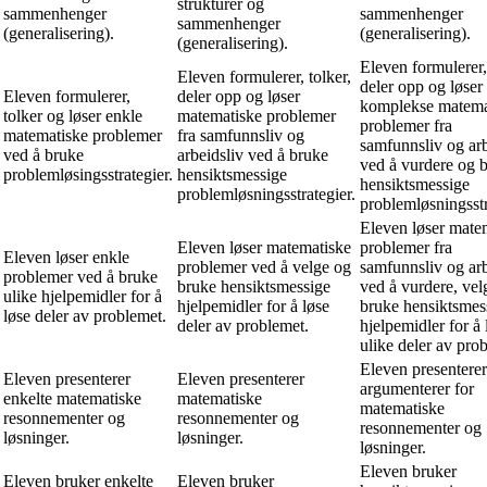
strukturer og
sammenhenger
sammenhenger
sammenhenger
(generalisering).
(generalisering).
(generalisering).
Eleven formulerer, 
Eleven formulerer, tolker,
deler opp og løser
Eleven formulerer,
deler opp og løser
komplekse matema
tolker og løser enkle
matematiske problemer
problemer fra
matematiske problemer
fra samfunnsliv og
samfunnsliv og arb
ved å bruke
arbeidsliv ved å bruke
ved å vurdere og 
problemløsingsstrategier.
hensiktsmessige
hensiktsmessige
problemløsningsstrategier.
problemløsningsstr
Eleven løser mate
Eleven løser matematiske
problemer fra
Eleven løser enkle
problemer ved å velge og
samfunnsliv og arb
problemer ved å bruke
bruke hensiktsmessige
ved å vurdere, vel
ulike hjelpemidler for å
hjelpemidler for å løse
bruke hensiktsmes
løse deler av problemet.
deler av problemet.
hjelpemidler for å 
ulike deler av pro
Eleven presentere
Eleven presenterer
Eleven presenterer
argumenterer for
enkelte matematiske
matematiske
matematiske
resonnementer og
resonnementer og
resonnementer og
løsninger.
løsninger.
løsninger.
Eleven bruker
Eleven bruker enkelte
Eleven bruker