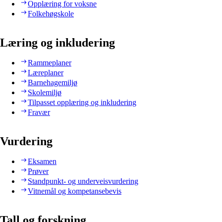
Opplæring for voksne
Folkehøgskole
Læring og inkludering
Rammeplaner
Læreplaner
Barnehagemiljø
Skolemiljø
Tilpasset opplæring og inkludering
Fravær
Vurdering
Eksamen
Prøver
Standpunkt- og underveisvurdering
Vitnemål og kompetansebevis
Tall og forskning