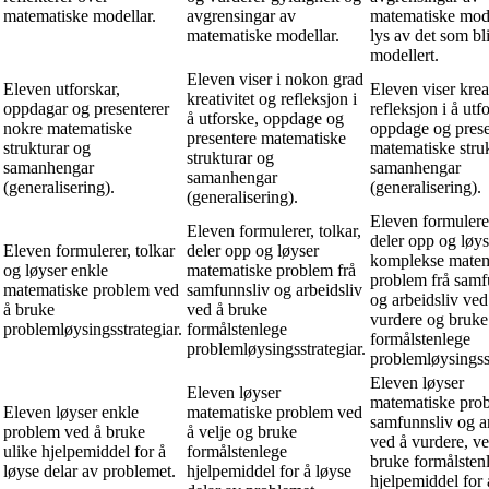
matematiske modellar.
avgrensingar av
matematiske mode
matematiske modellar.
lys av det som bli
modellert.
Eleven viser i nokon grad
Eleven utforskar,
Eleven viser krea
kreativitet og refleksjon i
oppdagar og presenterer
refleksjon i å utf
å utforske, oppdage og
nokre matematiske
oppdage og prese
presentere matematiske
strukturar og
matematiske stru
strukturar og
samanhengar
samanhengar
samanhengar
(generalisering).
(generalisering).
(generalisering).
Eleven formulerer
Eleven formulerer, tolkar,
deler opp og løys
Eleven formulerer, tolkar
deler opp og løyser
komplekse matem
og løyser enkle
matematiske problem frå
problem frå samf
matematiske problem ved
samfunnsliv og arbeidsliv
og arbeidsliv ved
å bruke
ved å bruke
vurdere og bruke
problemløysingsstrategiar.
formålstenlege
formålstenlege
problemløysingsstrategiar.
problemløysingsst
Eleven løyser
Eleven løyser
matematiske prob
Eleven løyser enkle
matematiske problem ved
samfunnsliv og a
problem ved å bruke
å velje og bruke
ved å vurdere, ve
ulike hjelpemiddel for å
formålstenlege
bruke formålsten
løyse delar av problemet.
hjelpemiddel for å løyse
hjelpemiddel for 