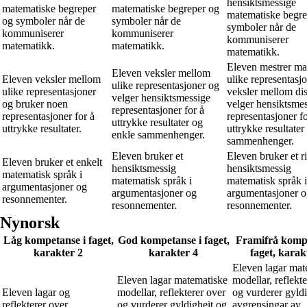
hensiktsmessige
matematiske begreper
matematiske begreper og
matematiske begre
og symboler når de
symboler når de
symboler når de
kommuniserer
kommuniserer
kommuniserer
matematikk.
matematikk.
matematikk.
Eleven mestrer m
Eleven veksler mellom
Eleven veksler mellom
ulike representasj
ulike representasjoner og
ulike representasjoner
veksler mellom di
velger hensiktsmessige
og bruker noen
velger hensiktsme
representasjoner for å
representasjoner for å
representasjoner fo
uttrykke resultater og
uttrykke resultater.
uttrykke resultater
enkle sammenhenger.
sammenhenger.
Eleven bruker et
Eleven bruker et r
Eleven bruker et enkelt
hensiktsmessig
hensiktsmessig
matematisk språk i
matematisk språk i
matematisk språk i
argumentasjoner og
argumentasjoner og
argumentasjoner 
resonnementer.
resonnementer.
resonnementer.
Nynorsk
Låg kompetanse i faget,
God kompetanse i faget,
Framifrå kompe
karakter 2
karakter 4
faget, karak
Eleven lagar mat
Eleven lagar matematiske
modellar, reflekt
Eleven lagar og
modellar, reflekterer over
og vurderer gyldi
reflekterer over
og vurderer gyldigheit og
avgrensingar av