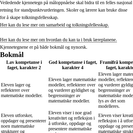
Veiledende kjennetegn på måloppnåelse skal bidra til en felles nasjonal
retning for standpunktvurderingen. Skoler og lærere kan bruke disse
for å skape tolkningsfellesskap.
Her kan du lese mer om samarbeid og tolkningsfellesskap.
Her kan du lese mer om hvordan du kan ta i bruk læreplanene.
Kjennetegnene er på både bokmål og nynorsk.
Bokmål
Lav kompetanse i
God kompetanse i faget,
Framifrå kompet
faget, karakter 2
karakter 4
faget, karakt
Eleven lager mate
Eleven lager matematiske
modeller, reflekter
Eleven lager og
modeller, reflekterer over
og vurderer gyldig
reflekterer over
og vurderer gyldighet og
begrensninger av
matematiske modeller.
begrensninger av
matematiske model
matematiske modeller.
lys av det som
modelleres.
Eleven viser i noe grad
Eleven utforsker,
Eleven viser kreati
kreativitet og refleksjon i
oppdager og presenterer
refleksjon i å utfor
å utforske, oppdage og
noen matematiske
oppdage og presen
presentere matematiske
strukturer og
matematiske strukt