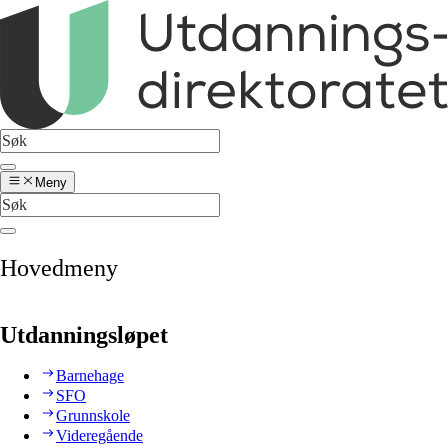
Meny
Hovedmeny
Utdanningsløpet
Barnehage
SFO
Grunnskole
Videregående