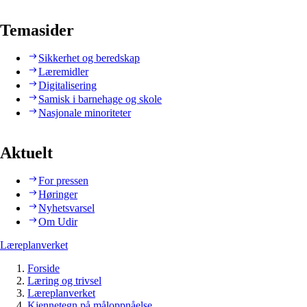
Temasider
Sikkerhet og beredskap
Læremidler
Digitalisering
Samisk i barnehage og skole
Nasjonale minoriteter
Aktuelt
For pressen
Høringer
Nyhetsvarsel
Om Udir
Læreplanverket
Forside
Læring og trivsel
Læreplanverket
Kjennetegn på måloppnåelse