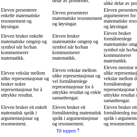
delar av problemet.
ulike delar av pr
Eleven presenterer
Eleven presenter
Eleven presenterer
enkelte matematiske
argumenterer for
matematiske resonnement
resonnement og
matematiske res
og løysingar.
løysingar.
og løysingar.
Eleven bruker
Eleven bruker enkelte
Eleven bruker
formålstenlege
matematiske omgrep og
matematiske omgrep og
matematiske omg
symbol når ho/han
symbol når ho/han
symbol når ho/h
kommuniserer
kommuniserer
kommuniserer
matematikk.
matematikk.
matematikk.
Eleven meistrar
Eleven vekslar mellom
Eleven vekslar mellom
ulike representas
ulike representasjonar og
ulike representasjonar og
vekslar mellom d
vel formålstenlege
bruker nokre
formålstenlege
representasjonar for å
representasjonar for å
representasjonar 
uttrykke resultat og enkle
uttrykke resultat.
uttrykke resultat 
samanhengar.
samanhengar.
Eleven bruker eit enkelt
Eleven bruker eit
Eleven bruker eit
matematisk språk i
formålstenleg matematisk
formålstenleg ma
argumentasjonar og
språk i argumentasjonar
språk i argument
resonnement.
og resonnement.
og resonnement.
Til toppen