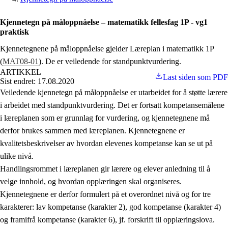
Kjennetegn på måloppnåelse – matematikk fellesfag 1P - vg1
praktisk
Kjennetegnene på måloppnåelse gjelder Læreplan i matematikk 1P
(
MAT08-01
). De er veiledende for standpunktvurdering.
ARTIKKEL
Last siden som PDF
Sist endret: 17.08.2020
Veiledende kjennetegn på måloppnåelse er utarbeidet for å støtte lærere
i arbeidet med standpunktvurdering. Det er fortsatt kompetansemålene
i læreplanen som er grunnlag for vurdering, og kjennetegnene må
derfor brukes sammen med læreplanen. Kjennetegnene er
kvalitetsbeskrivelser av hvordan elevenes kompetanse kan se ut på
ulike nivå.
Handlingsrommet i læreplanen gir lærere og elever anledning til å
velge innhold, og hvordan opplæringen skal organiseres.
Kjennetegnene er derfor formulert på et overordnet nivå og for tre
karakterer: lav kompetanse (karakter 2), god kompetanse (karakter 4)
og framifrå kompetanse (karakter 6), jf. forskrift til opplæringslova.