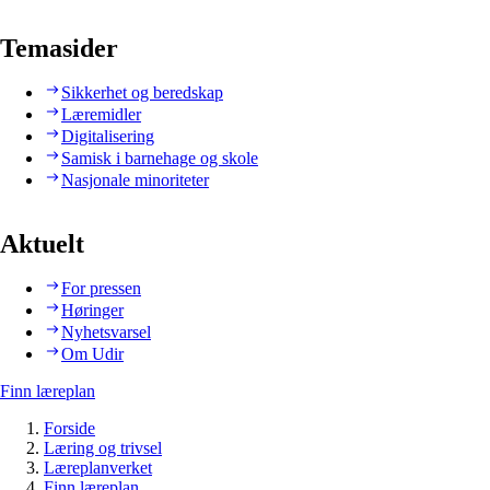
Temasider
Sikkerhet og beredskap
Læremidler
Digitalisering
Samisk i barnehage og skole
Nasjonale minoriteter
Aktuelt
For pressen
Høringer
Nyhetsvarsel
Om Udir
Finn læreplan
Forside
Læring og trivsel
Læreplanverket
Finn læreplan