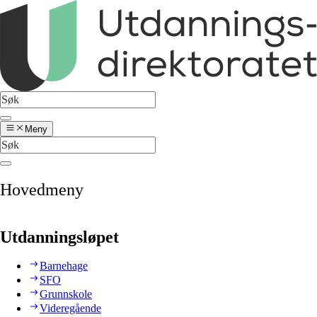
Meny
Hovedmeny
Utdanningsløpet
Barnehage
SFO
Grunnskole
Videregående