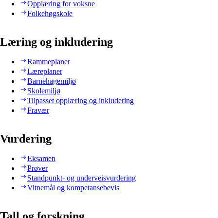
Opplæring for voksne
Folkehøgskole
Læring og inkludering
Rammeplaner
Læreplaner
Barnehagemiljø
Skolemiljø
Tilpasset opplæring og inkludering
Fravær
Vurdering
Eksamen
Prøver
Standpunkt- og underveisvurdering
Vitnemål og kompetansebevis
Tall og forskning