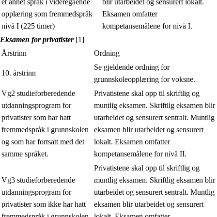
et annet språk i videregående
blir utarbeidet og sensurert lokalt.
opplæring som fremmedspråk
Eksamen omfatter
nivå I (225 timer)
kompetansemålene for nivå I.
Eksamen for privatister
[1]
Årstrinn
Ordning
Se gjeldende ordning for
10. årstrinn
grunnskoleopplæring for voksne.
Vg2 studieforberedende
Privatistene skal opp til skriftlig og
utdanningsprogram for
muntlig eksamen. Skriftlig eksamen blir
privatister som har hatt
utarbeidet og sensurert sentralt. Muntlig
fremmedspråk i grunnskolen
eksamen blir utarbeidet og sensurert
og som har fortsatt med det
lokalt. Eksamen omfatter
samme språket.
kompetansemålene for nivå II.
Privatistene skal opp til skriftlig og
Vg3 studieforberedende
muntlig eksamen. Skriftlig eksamen blir
utdanningsprogram for
utarbeidet og sensurert sentralt. Muntlig
privatister som ikke har hatt
eksamen blir utarbeidet og sensurert
fremmedspråk i grunnskolen.
lokalt. Eksamen omfatter