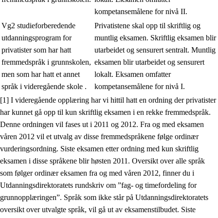
kompetansemålene for nivå II.
Vg2 studieforberedende
Privatistene skal opp til skriftlig og
utdanningsprogram for
muntlig eksamen. Skriftlig eksamen blir
privatister som har hatt
utarbeidet og sensurert sentralt. Muntlig
fremmedspråk i grunnskolen,
eksamen blir utarbeidet og sensurert
men som har hatt et annet
lokalt. Eksamen omfatter
språk i videregående skole .
kompetansemålene for nivå I.
[1] I videregående opplæring har vi hittil hatt en ordning der privatister
har kunnet gå opp til kun skriftlig eksamen i en rekke fremmedspråk.
Denne ordningen vil fases ut i 2011 og 2012. Fra og med eksamen
våren 2012 vil et utvalg av disse fremmedspråkene følge ordinær
vurderingsordning. Siste eksamen etter ordning med kun skriftlig
eksamen i disse språkene blir høsten 2011. Oversikt over alle språk
som følger ordinær eksamen fra og med våren 2012, finner du i
Utdanningsdirektoratets rundskriv om ”fag- og timefordeling for
grunnopplæringen”. Språk som ikke står på Utdanningsdirektoratets
oversikt over utvalgte språk, vil gå ut av eksamenstilbudet. Siste