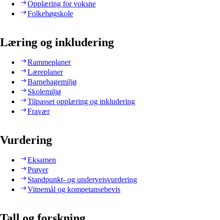
Opplæring for voksne
Folkehøgskole
Læring og inkludering
Rammeplaner
Læreplaner
Barnehagemiljø
Skolemiljø
Tilpasset opplæring og inkludering
Fravær
Vurdering
Eksamen
Prøver
Standpunkt- og underveisvurdering
Vitnemål og kompetansebevis
Tall og forskning