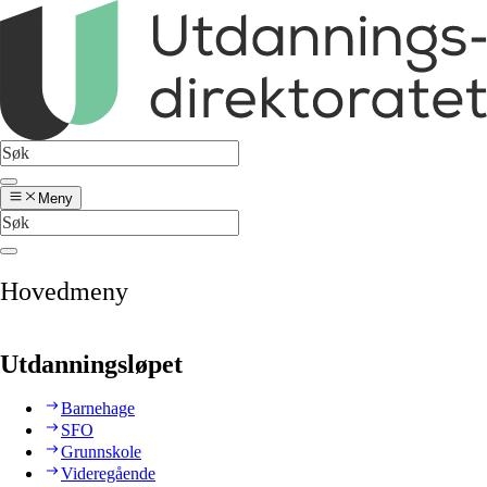
Meny
Hovedmeny
Utdanningsløpet
Barnehage
SFO
Grunnskole
Videregående