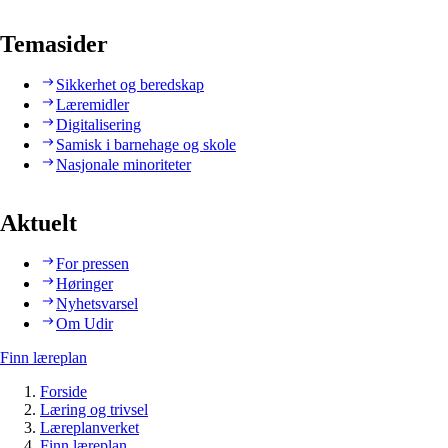
Temasider
Sikkerhet og beredskap
Læremidler
Digitalisering
Samisk i barnehage og skole
Nasjonale minoriteter
Aktuelt
For pressen
Høringer
Nyhetsvarsel
Om Udir
Finn læreplan
Forside
Læring og trivsel
Læreplanverket
Finn læreplan