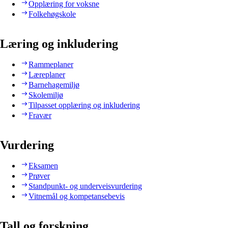
Opplæring for voksne
Folkehøgskole
Læring og inkludering
Rammeplaner
Læreplaner
Barnehagemiljø
Skolemiljø
Tilpasset opplæring og inkludering
Fravær
Vurdering
Eksamen
Prøver
Standpunkt- og underveisvurdering
Vitnemål og kompetansebevis
Tall og forskning