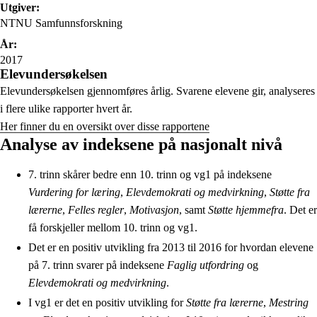
Utgiver:
NTNU Samfunnsforskning
År:
2017
Elevundersøkelsen
Elevundersøkelsen gjennomføres årlig. Svarene elevene gir, analyseres
i flere ulike rapporter hvert år.
Her finner du en oversikt over disse rapportene
Analyse av indeksene på nasjonalt nivå
7. trinn skårer bedre enn 10. trinn og vg1 på indeksene
Vurdering for læring
,
Elevdemokrati og medvirkning
,
Støtte fra
lærerne
,
Felles regler
,
Motivasjon
, samt
Støtte hjemmefra
. Det er
få forskjeller mellom 10. trinn og vg1.
Det er en positiv utvikling fra 2013 til 2016 for hvordan elevene
på 7. trinn svarer på indeksene
Faglig utfordring
og
Elevdemokrati og medvirkning
.
I vg1 er det en positiv utvikling for
Støtte fra lærerne
,
Mestring