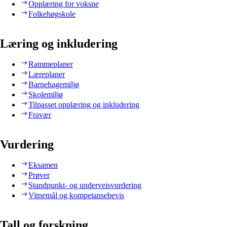
Opplæring for voksne
Folkehøgskole
Læring og inkludering
Rammeplaner
Læreplaner
Barnehagemiljø
Skolemiljø
Tilpasset opplæring og inkludering
Fravær
Vurdering
Eksamen
Prøver
Standpunkt- og underveisvurdering
Vitnemål og kompetansebevis
Tall og forskning