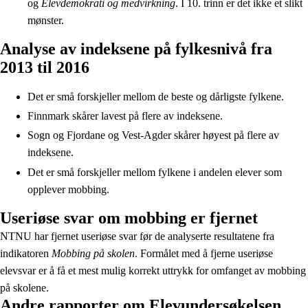
og
Elevdemokrati og medvirkning
. I 10. trinn er det ikke et slikt
mønster.
Analyse av indeksene på fylkesnivå fra
2013 til 2016
Det er små forskjeller mellom de beste og dårligste fylkene.
Finnmark skårer lavest på flere av indeksene.
Sogn og Fjordane og Vest-Agder skårer høyest på flere av
indeksene.
Det er små forskjeller mellom fylkene i andelen elever som
opplever mobbing.
Useriøse svar om mobbing er fjernet
NTNU har fjernet useriøse svar før de analyserte resultatene fra
indikatoren
Mobbing på skolen
. Formålet med å fjerne useriøse
elevsvar er å få et mest mulig korrekt uttrykk for omfanget av mobbing
på skolene.
Andre rapporter om Elevundersøkelsen