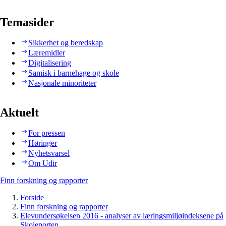
Temasider
Sikkerhet og beredskap
Læremidler
Digitalisering
Samisk i barnehage og skole
Nasjonale minoriteter
Aktuelt
For pressen
Høringer
Nyhetsvarsel
Om Udir
Finn forskning og rapporter
Forside
Finn forskning og rapporter
Elevundersøkelsen 2016 - analyser av læringsmiljøindeksene på
Skoleporten