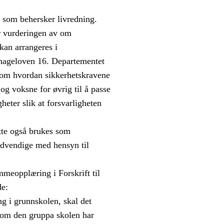
 som behersker livredning.
or vurderingen av om
kan arrangeres i
ehageloven 16. Departementet
 om hvordan sikkerhetskravene
og voksne for øvrig til å passe
heter slik at forsvarligheten
ette også brukes som
ødvendige med hensyn til
mmeopplæring i Forskrift til
de:
ng i grunnskolen, skal det
ersom den gruppa skolen har