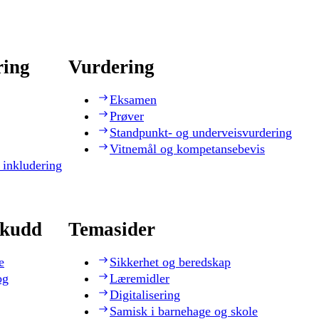
ring
Vurdering
Eksamen
Prøver
Standpunkt- og underveisvurdering
Vitnemål og kompetansebevis
 inkludering
skudd
Temasider
e
Sikkerhet og beredskap
og
Læremidler
Digitalisering
Samisk i barnehage og skole