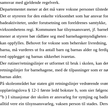
samsvar med gjeldende regelverk.
Departementet mener at det må være voksne personer tilstede
Det er styreren for den enkelte virksomhet som har ansvar f
badeaktiviteter, under forutsetning om foreldrenes samtykke, 
virksomhetens regi. Kommunen har tilsynsansvaret, jf. barn
mener at styrere bør rådføre seg med barnehagemyndigheten
kan oppfylles. Behovet for voksne som behersker livredning, 
barna, må vurderes ut fra antall barn og barnas alder og ferdig
ved opplegget og barnas sikkerhet ivaretas.
Der rutiner/retningslinjer er utformet til bruk i skolen, kan d
retningslinjer for barnehagene, med de tilpasninger som er n
barnas alder.
På skoleområdet har staten gitt retningslinjer vedrørende svø
opplæringslova § 12-1 første ledd bokstav b, som sier følgen
”b ) I situasjonar der skolen er ansvarleg for symjing og badi
alltid vere ein tilsynsansvarleg, vaksen person til stades. D