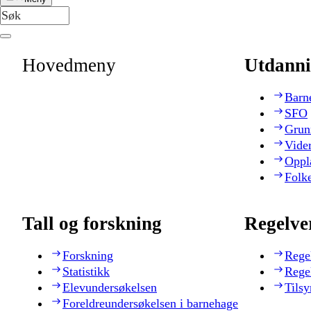
Hovedmeny
Utdanni
Barn
SFO
Grun
Vide
Oppl
Folk
Tall og forskning
Regelve
Forskning
Rege
Statistikk
Rege
Elevundersøkelsen
Tilsy
Foreldreundersøkelsen i barnehage