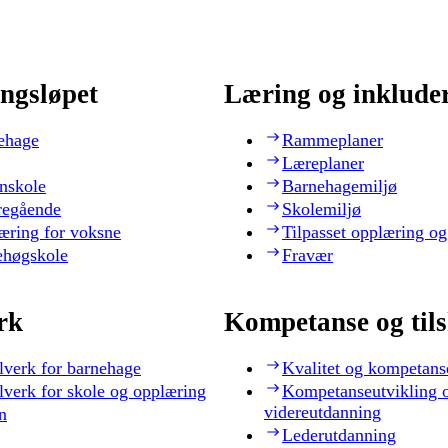
ngsløpet
Læring og inklude
ehage
Rammeplaner
Læreplaner
nskole
Barnehagemiljø
regående
Skolemiljø
æring for voksne
Tilpasset opplæring og
ehøgskole
Fravær
rk
Kompetanse og til
lverk for barnehage
Kvalitet og kompetans
lverk for skole og opplæring
Kompetanseutvikling 
videreutdanning
n
Lederutdanning