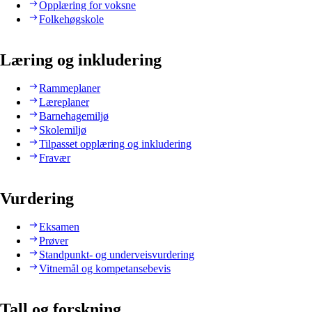
Opplæring for voksne
Folkehøgskole
Læring og inkludering
Rammeplaner
Læreplaner
Barnehagemiljø
Skolemiljø
Tilpasset opplæring og inkludering
Fravær
Vurdering
Eksamen
Prøver
Standpunkt- og underveisvurdering
Vitnemål og kompetansebevis
Tall og forskning