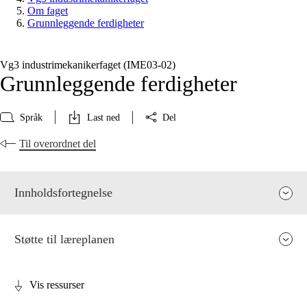
Om faget
Grunnleggende ferdigheter
Vg3 industrimekanikerfaget (IME03‑02)
Grunnleggende ferdigheter
Språk
Last ned
Del
Til overordnet del
Innholdsfortegnelse
Støtte til læreplanen
Vis ressurser
Fagets relevans og sentrale verdier