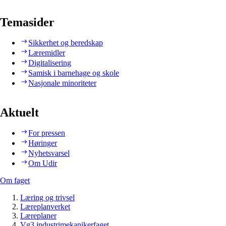
Temasider
Sikkerhet og beredskap
Læremidler
Digitalisering
Samisk i barnehage og skole
Nasjonale minoriteter
Aktuelt
For pressen
Høringer
Nyhetsvarsel
Om Udir
Om faget
Læring og trivsel
Læreplanverket
Læreplaner
Vg3 industrimekanikerfaget