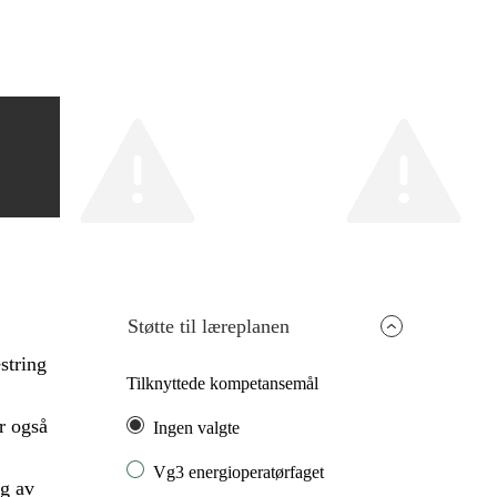
Støtte til læreplanen
string
Tilknyttede kompetansemål
r også
Ingen valgte
Vg3 energioperatørfaget
lg av