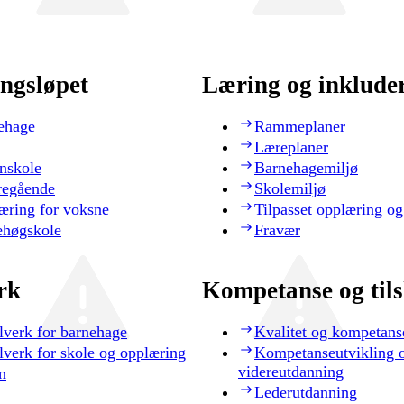
ngsløpet
Læring og inklude
ehage
Rammeplaner
Læreplaner
nskole
Barnehagemiljø
regående
Skolemiljø
æring for voksne
Tilpasset opplæring og
ehøgskole
Fravær
rk
Kompetanse og til
lverk for barnehage
Kvalitet og kompetans
lverk for skole og opplæring
Kompetanseutvikling 
videreutdanning
n
Lederutdanning