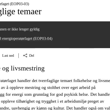
rfaget (EOP03‑03)
glige temaer
nen er ikke lenger gyldig
3 energioperatørfaget (EOP03‑04)
Last ned
Del
 og livsmestring
atørfaget handler det tverrfaglige temaet folkehelse og livsme
av å oppleve mestring og stolthet over eget arbeid på
gg for energi som grunnlag for god psykisk helse. Det handle
oppleve tilhørighet og trygghet i et arbeidsmiljø preget av
ndre, uavhengig av kjønn og kultur. Det handler også om va