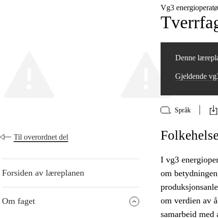
Vg3 energioperatø
Tverrfa
Denne lærepla
Gjeldende vg
Språk
Folkehelse
Til overordnet del
I vg3 energioper
Forsiden av læreplanen
om betydningen 
produksjonsanle
om verdien av å 
Om faget
samarbeid med a