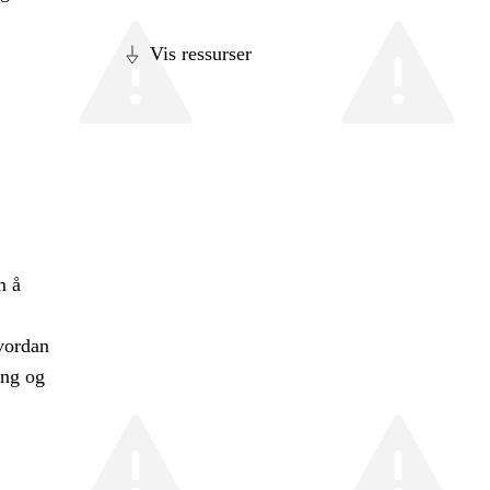
Vis ressurser
m å
hvordan
ing og