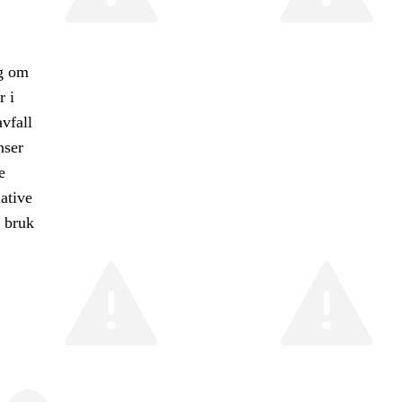
ng om
r i
vfall
nser
e
ative
g bruk