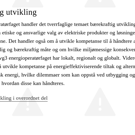
g utvikling
atørfaget handler det tverrfaglige temaet bærekraftig utvikli
a etiske og ansvarlige valg av elektriske produkter og løsninge
ne. Det handler også om å utvikle kompetanse til å håndtere a
lig og bærekraftig måte og om hvilke miljømessige konsekve
vg3 energioperatørfaget har lokalt, regionalt og globalt. Vider
 utvikle kompetanse på energieffektiviserende tiltak og altern
risk energi, hvilke dilemmaer som kan oppstå ved utbygging o
g hvordan disse kan håndteres.
kling i overordnet del