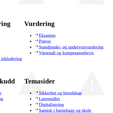
ring
Vurdering
Eksamen
Prøver
Standpunkt- og underveisvurdering
Vitnemål og kompetansebevis
 inkludering
skudd
Temasider
e
Sikkerhet og beredskap
og
Læremidler
Digitalisering
Samisk i barnehage og skole