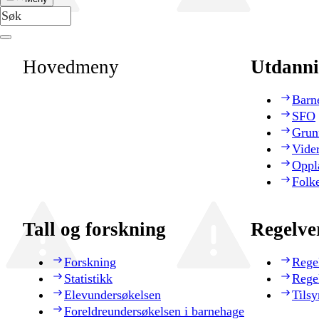
Hovedmeny
Utdanni
Barn
SFO
Grun
Vide
Oppl
Folk
Tall og forskning
Regelve
Forskning
Rege
Statistikk
Rege
Elevundersøkelsen
Tilsy
Foreldreundersøkelsen i barnehage