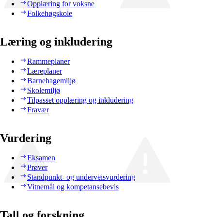
Opplæring for voksne
Folkehøgskole
Læring og inkludering
Rammeplaner
Læreplaner
Barnehagemiljø
Skolemiljø
Tilpasset opplæring og inkludering
Fravær
Vurdering
Eksamen
Prøver
Standpunkt- og underveisvurdering
Vitnemål og kompetansebevis
Tall og forskning