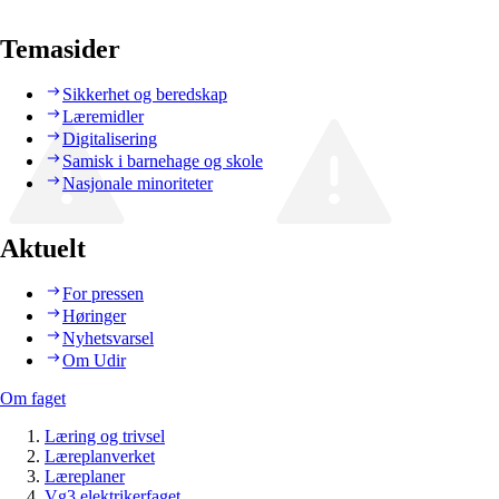
Temasider
Sikkerhet og beredskap
Læremidler
Digitalisering
Samisk i barnehage og skole
Nasjonale minoriteter
Aktuelt
For pressen
Høringer
Nyhetsvarsel
Om Udir
Om faget
Læring og trivsel
Læreplanverket
Læreplaner
Vg3 elektrikerfaget