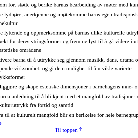
rom for, støtte og berike barnas bearbeiding av møter med kun
e lydhøre, anerkjenne og imøtekomme barns egen tradisjonsk
nekultur
e lyttende og oppmerksomme på barnas ulike kulturelle uttry
pekt for deres ytringsformer og fremme lyst til å gå videre i u
estetiske områdene
ivere barna til å uttrykke seg gjennom musikk, dans, drama 
pende virksomhet, og gi dem mulighet til å utvikle varierte
rykksformer
liggjøre og skape estetiske dimensjoner i barnehagens inne- 
barna anledning til å bli kjent med et mangfold av tradisjoner 
kulturuttrykk fra fortid og samtid
ra til at kulturelt mangfold blir en berikelse for hele barnegru
e
Til toppen