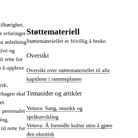
ilhørighet,
Støttemateriell
e erfaringer
Støttemateriellet er frivillig å bruke.
na anledning
tive og
Oversikt
l rette for
m å oppleve
Oversikt over støttemateriellet til alle
kapitlene i rammeplanen
erk,
Temasider og artikler
nehagen skal
et
Vetuva: Sang, musikk og
 personalet
språkutvikling
ing,
Vetuva: Å formidle kultur uten å gjøre
il rette for
den eksotisk