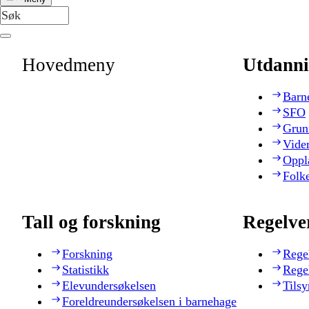
Hovedmeny
Utdanni
Barn
SFO
Grun
Vide
Oppl
Folk
Tall og forskning
Regelve
Forskning
Rege
Statistikk
Rege
Elevundersøkelsen
Tilsy
Foreldreundersøkelsen i barnehage