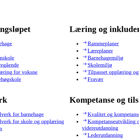
ngsløpet
Læring og inklude
ehage
Rammeplaner
Læreplaner
nskole
Barnehagemiljø
regående
Skolemiljø
æring for voksne
Tilpasset opplæring og
ehøgskole
Fravær
rk
Kompetanse og til
lverk for barnehage
Kvalitet og kompetans
lverk for skole og opplæring
Kompetanseutvikling 
videreutdanning
n
Lederutdanning