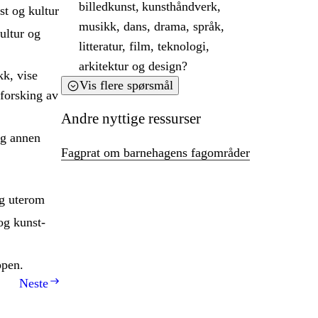
billedkunst, kunsthåndverk,
st og kultur
musikk, dans, drama, språk,
ultur og
litteratur, film, teknologi,
arkitektur og design?
kk, vise
Vis flere spørsmål
tforsking av
Andre nyttige ressurser
og annen
Fagprat om barnehagens fagområder
og uterom
og kunst-
ppen.
Neste