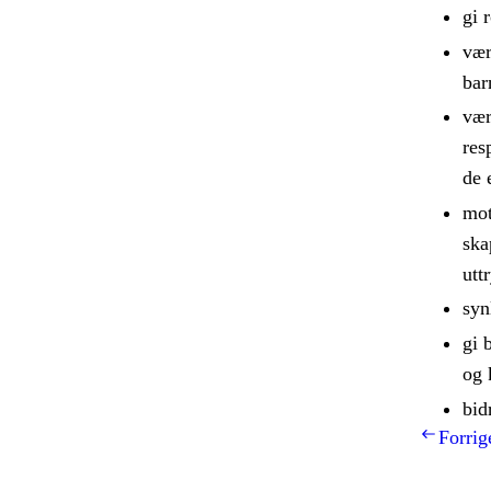
gi 
vær
bar
vær
res
de 
mot
ska
utt
syn
gi 
og 
bid
Forrig