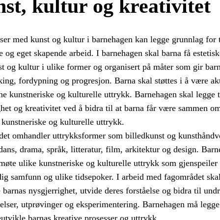
st, kultur og kreativitet
ser med kunst og kultur i barnehagen kan legge grunnlag for t
e og eget skapende arbeid. I barnehagen skal barna få estetisk
t og kultur i ulike former og organisert på måter som gir bar
sking, fordypning og progresjon. Barna skal støttes i å være ak
e kunstneriske og kulturelle uttrykk. Barnehagen skal legge ti
het og kreativitet ved å bidra til at barna får være sammen o
kunstneriske og kulturelle uttrykk.
et omhandler uttrykksformer som billedkunst og kunsthåndv
ans, drama, språk, litteratur, film, arkitektur og design. Bar
møte ulike kunstneriske og kulturelle uttrykk som gjenspeiler 
ig samfunn og ulike tidsepoker. I arbeid med fagområdet skal
 barnas nysgjerrighet, utvide deres forståelse og bidra til undr
elser, utprøvinger og eksperimentering. Barnehagen må legge t
utvikle barnas kreative prosesser og uttrykk.