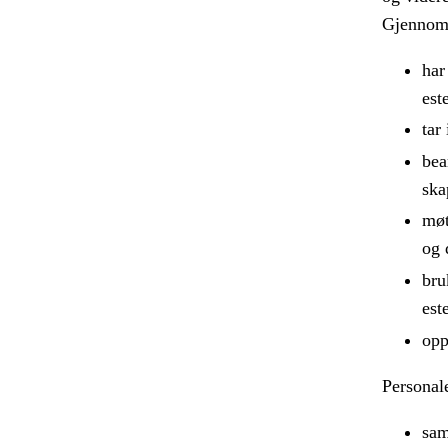
Gjennom a
har
est
tar
bea
ska
møt
og 
bru
est
opp
Personale
sam