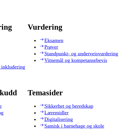
ring
Vurdering
Eksamen
Prøver
Standpunkt- og underveisvurdering
Vitnemål og kompetansebevis
 inkludering
skudd
Temasider
e
Sikkerhet og beredskap
og
Læremidler
Digitalisering
Samisk i barnehage og skole