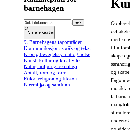
Kun
barnehagen
Opplevel
Søk
deltakels
Vis alle kapitler
med kuns
9. Barnehagens fagområder
til utfor
Kommunikasjon, språk og tekst
Kropp, bevegelse, mat og helse
skape egn
Kunst, kultur og kreativitet
samhørig
Natur, miljø og teknologi
og skape 
Antall, rom og form
Etikk, religion og filosofi
Fagområd
Nærmiljø og samfunn
musikk, d
la barna 
mangfold
stimulere
undersøk
og videre