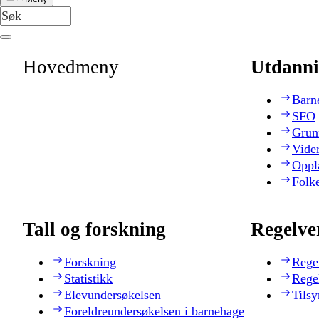
Hovedmeny
Utdanni
Barn
SFO
Grun
Vide
Oppl
Folk
Tall og forskning
Regelve
Forskning
Rege
Statistikk
Rege
Elevundersøkelsen
Tilsy
Foreldreundersøkelsen i barnehage