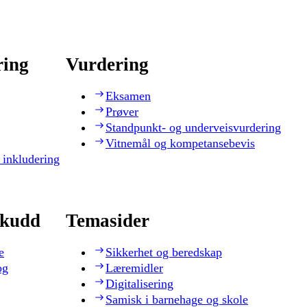
ring
Vurdering
Eksamen
Prøver
Standpunkt- og underveisvurdering
Vitnemål og kompetansebevis
 inkludering
skudd
Temasider
e
Sikkerhet og beredskap
og
Læremidler
Digitalisering
Samisk i barnehage og skole