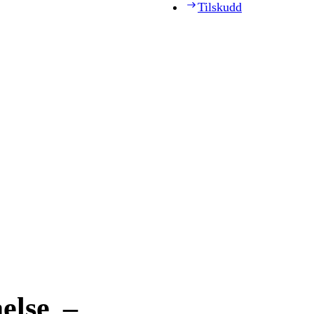
Tilskudd
else –