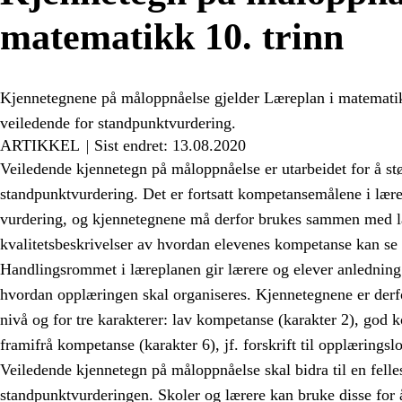
matematikk 10. trinn
Kjennetegnene på måloppnåelse gjelder Læreplan i matemati
veiledende for standpunktvurdering.
ARTIKKEL
Sist endret: 13.08.2020
Veiledende kjennetegn på måloppnåelse er utarbeidet for å stø
standpunktvurdering. Det er fortsatt kompetansemålene i lær
vurdering, og kjennetegnene må derfor brukes sammen med l
kvalitetsbeskrivelser av hvordan elevenes kompetanse kan se 
Handlingsrommet i læreplanen gir lærere og elever anledning 
hvordan opplæringen skal organiseres. Kjennetegnene er derfo
nivå og for tre karakterer: lav kompetanse (karakter 2), god 
framifrå kompetanse (karakter 6), jf. forskrift til opplæringsl
Veiledende kjennetegn på måloppnåelse skal bidra til en felles
standpunktvurderingen. Skoler og lærere kan bruke disse for 