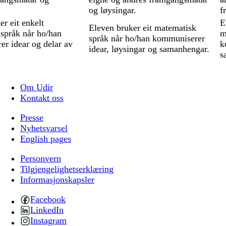
og løysingar.
f
r eit enkelt
E
Eleven bruker eit matematisk
språk når ho/han
m
språk når ho/han kommuniserer
r idear og delar av
k
idear, løysingar og samanhengar.
s
Om Udir
Kontakt oss
Presse
Nyhetsvarsel
English pages
Personvern
Tilgjengelighetserklæring
Informasjonskapsler
Facebook
LinkedIn
Instagram