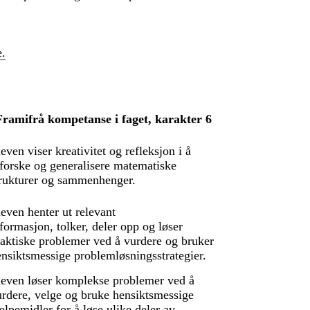
e.
ramifrå kompetanse i faget, karakter 6
even viser kreativitet og refleksjon i å
forske og generalisere matematiske
trukturer og sammenhenger.
even henter ut relevant
formasjon, tolker, deler opp og løser
raktiske problemer ved å vurdere og bruker
nsiktsmessige problemløsningsstrategier.
leven løser komplekse problemer ved å
urdere, velge og bruke hensiktsmessige
elpemidler for å løse ulike deler av