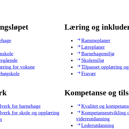
ngsløpet
Læring og inklude
ehage
Rammeplaner
Læreplaner
nskole
Barnehagemiljø
regående
Skolemiljø
æring for voksne
Tilpasset opplæring og
ehøgskole
Fravær
rk
Kompetanse og til
lverk for barnehage
Kvalitet og kompetans
lverk for skole og opplæring
Kompetanseutvikling 
videreutdanning
n
Lederutdanning