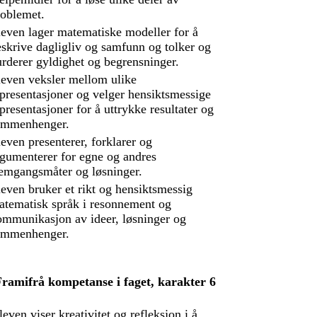
roblemet.
leven lager matematiske modeller for å
skrive dagligliv og samfunn og tolker og
rderer gyldighet og begrensninger.
leven veksler mellom ulike
presentasjoner og velger hensiktsmessige
presentasjoner for å uttrykke resultater og
ammenhenger.
even presenterer, forklarer og
rgumenterer for egne og andres
remgangsmåter og løsninger.
even bruker et rikt og hensiktsmessig
atematisk språk i resonnement og
ommunikasjon av ideer, løsninger og
ammenhenger.
Framifrå kompetanse i faget, karakter 6
leven viser kreativitet og refleksjon i å