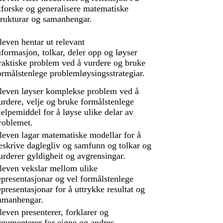
tforske og generalisere matematiske
trukturar og samanhengar.
leven hentar ut relevant
nformasjon, tolkar, deler opp og løyser
raktiske problem ved å vurdere og bruke
ormålstenlege problemløysingsstrategiar.
leven løyser komplekse problem ved å
urdere, velje og bruke formålstenlege
jelpemiddel for å løyse ulike delar av
roblemet.
leven lagar matematiske modellar for å
eskrive daglegliv og samfunn og tolkar og
urderer gyldigheit og avgrensingar.
leven vekslar mellom ulike
epresentasjonar og vel formålstenlege
epresentasjonar for å uttrykke resultat og
amanhengar.
leven presenterer, forklarer og
rgumenterer for eigne og andres