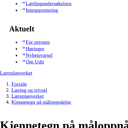
Lærlingundersøkelsen
Innrapportering
Aktuelt
For pressen
Høringer
Nyhetsvarsel
Om Udir
Læreplanverket
Forside
Læring og trivsel
Læreplanverket
Kjennetegn på måloppnåelse
Kjennetegn på måloppnå