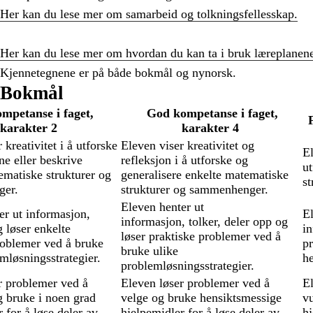
Her kan du lese mer om samarbeid og tolkningsfellesskap.
Her kan du lese mer om hvordan du kan ta i bruk læreplanen
Kjennetegnene er på både bokmål og nynorsk.
Bokmål
mpetanse i faget,
God kompetanse i faget,
F
karakter 2
karakter 4
 kreativitet i å utforske
Eleven viser kreativitet og
El
ne eller beskrive
refleksjon i å utforske og
ut
ematiske strukturer og
generalisere enkelte matematiske
s
er.
strukturer og sammenhenger.
Eleven henter ut
er ut informasjon,
El
informasjon, tolker, deler opp og
 løser enkelte
in
løser praktiske problemer ved å
roblemer ved å bruke
p
bruke ulike
mløsningsstrategier.
he
problemløsningsstrategier.
r problemer ved å
Eleven løser problemer ved å
E
g bruke i noen grad
velge og bruke hensiktsmessige
v
 for å løse deler av
hjelpemidler for å løse deler av
hj