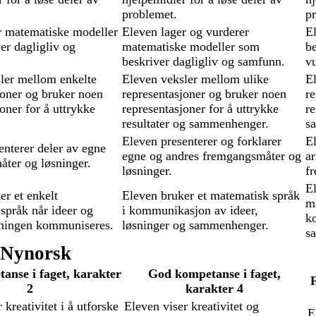
problemet.
p
r matematiske modeller
Eleven lager og vurderer
E
er dagligliv og
matematiske modeller som
be
beskriver dagligliv og samfunn.
vu
ler mellom enkelte
Eleven veksler mellom ulike
E
joner og bruker noen
representasjoner og bruker noen
re
oner for å uttrykke
representasjoner for å uttrykke
re
resultater og sammenhenger.
s
Eleven presenterer og forklarer
El
enterer deler av egne
egne og andres fremgangsmåter og
a
ter og løsninger.
løsninger.
f
El
er et enkelt
Eleven bruker et matematisk språk
m
språk når ideer og
i kommunikasjon av ideer,
k
sningen kommuniseres.
løsninger og sammenhenger.
s
Nynorsk
anse i faget, karakter
God kompetanse i faget,
2
karakter 4
 kreativitet i å utforske
Eleven viser kreativitet og
E