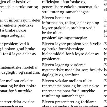
jen eller beskrive
refleksjon i å utforske og
u
ematiske strukturar og
generalisere enkelte matematiske
s
r.
strukturar og samanhengar.
Eleven hentar ut
ar ut informasjon, deler
E
informasjon, tolkar, deler opp og
er enkelte praktiske
i
løyser praktiske problem ved å
 å bruke nokre
p
bruke ulike
ingsstrategiar.
f
problemløysingsstrategiar.
er problem ved å
Eleven løyser problem ved å velje
E
og i nokon grad bruke
og bruke formålstenlege
v
 for å løyse delar av
hjelpemiddel for å løyse delar av
h
problemet.
p
Eleven lagar og vurderer
E
matematiske modellar
matematiske modellar som beskriv
b
 daglegliv og samfunn.
daglegliv og samfunn.
v
lar mellom enkelte
Eleven vekslar mellom ulike
E
jonar og bruker nokre
representasjonar og bruker nokre
r
onar for å uttrykke
representasjonar for å uttrykke
r
resultat og samanhengar.
s
nterer delar av sine
Eleven presenterer og forklarer
E
gangsmåtar og
eigne og andres framgangsmåtar
a