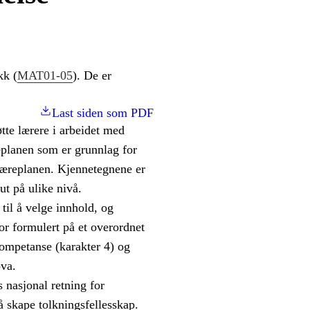
kk (
MAT01-05
). De er
Last siden som PDF
tte lærere i arbeidet med
eplanen som er grunnlag for
æreplanen. Kjennetegnene er
ut på ulike nivå.
til å velge innhold, og
r formulert på et overordnet
kompetanse (karakter 4) og
ova.
 nasjonal retning for
å skape tolkningsfellesskap.