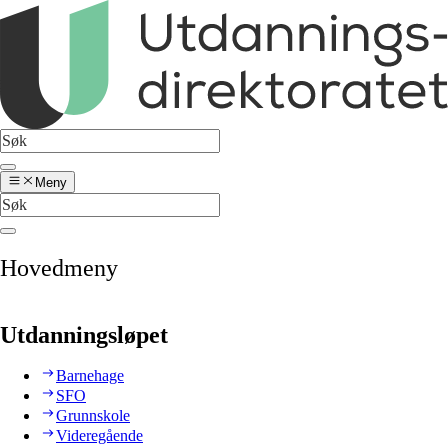
Meny
Hovedmeny
Utdanningsløpet
Barnehage
SFO
Grunnskole
Videregående