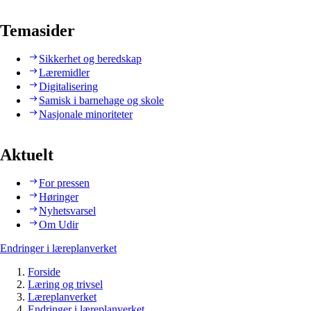
Temasider
Sikkerhet og beredskap
Læremidler
Digitalisering
Samisk i barnehage og skole
Nasjonale minoriteter
Aktuelt
For pressen
Høringer
Nyhetsvarsel
Om Udir
Endringer i læreplanverket
Forside
Læring og trivsel
Læreplanverket
Endringer i læreplanverket