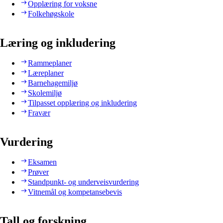
Opplæring for voksne
Folkehøgskole
Læring og inkludering
Rammeplaner
Læreplaner
Barnehagemiljø
Skolemiljø
Tilpasset opplæring og inkludering
Fravær
Vurdering
Eksamen
Prøver
Standpunkt- og underveisvurdering
Vitnemål og kompetansebevis
Tall og forskning