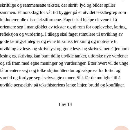
skriftlige og sammensatte tekster, der skrift, lyd og bilder spiller
sammen. Et norskfag for vår tid bygger på et utvidet tekstbegrep som
inkluderer alle disse tekstformene. Faget skal hjelpe elevene til å
orientere seg i mangfoldet av tekster og gi rom for opplevelse, læring,
refleksjon og vurdering. I tillegg skal faget stimulere til utvikling av
gode læringsstrategier og evne til kritisk tenkning og motivere til
utvikling av lese- og skrivelyst og gode lese- og skrivevaner. Gjennom
lesing og skriving kan barn tidlig utvikle tanker, utforske nye verdener
og stå fram med egne meninger og vurderinger. Etter hvert vil de unge
få orientere seg i og tolke skjønnlitteratur og sakprosa fra fortid og
samtid og fordype seg i selvvalgte emner. Slik får de mulighet til å
utvikle perspektiv på teksthistoriens lange linjer, brudd og konflikter.
1 av 14