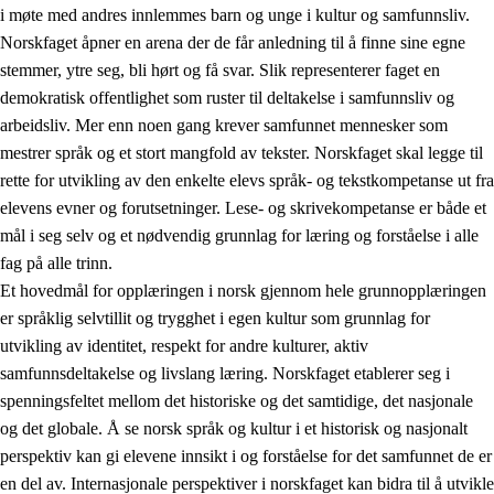
i møte med andres innlemmes barn og unge i kultur og samfunnsliv.
Norskfaget åpner en arena der de får anledning til å finne sine egne
stemmer, ytre seg, bli hørt og få svar. Slik representerer faget en
demokratisk offentlighet som ruster til deltakelse i samfunnsliv og
arbeidsliv. Mer enn noen gang krever samfunnet mennesker som
mestrer språk og et stort mangfold av tekster. Norskfaget skal legge til
rette for utvikling av den enkelte elevs språk- og tekstkompetanse ut fra
elevens evner og forutsetninger. Lese- og skrivekompetanse er både et
mål i seg selv og et nødvendig grunnlag for læring og forståelse i alle
fag på alle trinn.
Et hovedmål for opplæringen i norsk gjennom hele grunnopplæringen
er språklig selvtillit og trygghet i egen kultur som grunnlag for
utvikling av identitet, respekt for andre kulturer, aktiv
samfunnsdeltakelse og livslang læring. Norskfaget etablerer seg i
spenningsfeltet mellom det historiske og det samtidige, det nasjonale
og det globale. Å se norsk språk og kultur i et historisk og nasjonalt
perspektiv kan gi elevene innsikt i og forståelse for det samfunnet de er
en del av. Internasjonale perspektiver i norskfaget kan bidra til å utvikle