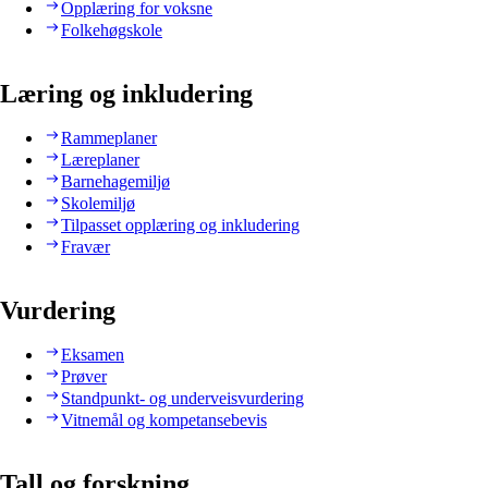
Opplæring for voksne
Folkehøgskole
Læring og inkludering
Rammeplaner
Læreplaner
Barnehagemiljø
Skolemiljø
Tilpasset opplæring og inkludering
Fravær
Vurdering
Eksamen
Prøver
Standpunkt- og underveisvurdering
Vitnemål og kompetansebevis
Tall og forskning