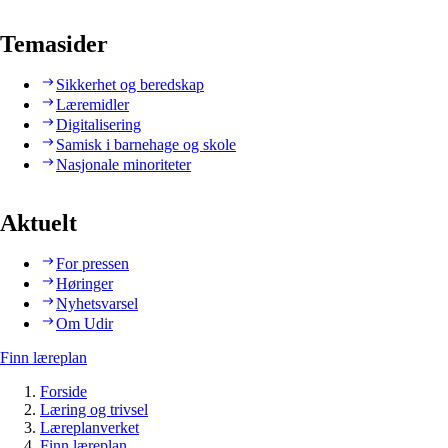
Temasider
Sikkerhet og beredskap
Læremidler
Digitalisering
Samisk i barnehage og skole
Nasjonale minoriteter
Aktuelt
For pressen
Høringer
Nyhetsvarsel
Om Udir
Finn læreplan
Forside
Læring og trivsel
Læreplanverket
Finn læreplan