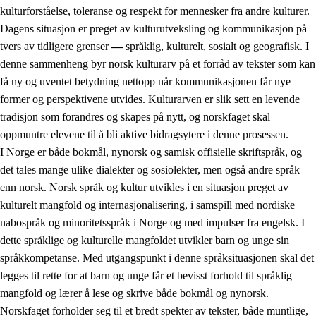
kulturforståelse, toleranse og respekt for mennesker fra andre kulturer.
Dagens situasjon er preget av kulturutveksling og kommunikasjon på
tvers av tidligere grenser
—
språklig, kulturelt, sosialt og geografisk. I
denne sammenheng byr norsk kulturarv på et forråd av tekster som kan
få ny og uventet betydning nettopp når kommunikasjonen får nye
former og perspektivene utvides. Kulturarven er slik sett en levende
tradisjon som forandres og skapes på nytt, og norskfaget skal
oppmuntre elevene til å bli aktive bidragsytere i denne prosessen.
I Norge er både bokmål, nynorsk og samisk offisielle skriftspråk, og
det tales mange ulike dialekter og sosiolekter, men også andre språk
enn norsk. Norsk språk og kultur utvikles i en situasjon preget av
kulturelt mangfold og internasjonalisering, i samspill med nordiske
nabospråk og minoritetsspråk i Norge og med impulser fra engelsk. I
dette språklige og kulturelle mangfoldet utvikler barn og unge sin
språkkompetanse. Med utgangspunkt i denne språksituasjonen skal det
legges til rette for at barn og unge får et bevisst forhold til språklig
mangfold og lærer å lese og skrive både bokmål og nynorsk.
Norskfaget forholder seg til et bredt spekter av tekster, både muntlige,