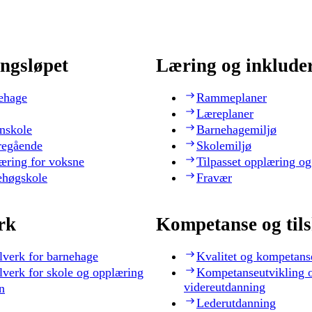
ngsløpet
Læring og inklude
ehage
Rammeplaner
Læreplaner
nskole
Barnehagemiljø
regående
Skolemiljø
æring for voksne
Tilpasset opplæring og
ehøgskole
Fravær
rk
Kompetanse og til
lverk for barnehage
Kvalitet og kompetans
lverk for skole og opplæring
Kompetanseutvikling 
videreutdanning
n
Lederutdanning