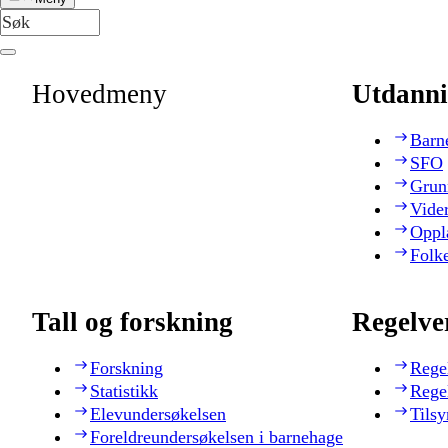
Hovedmeny
Utdanni
Barn
SFO
Grun
Vide
Oppl
Folk
Tall og forskning
Regelve
Forskning
Rege
Statistikk
Rege
Elevundersøkelsen
Tilsy
Foreldreundersøkelsen i barnehage