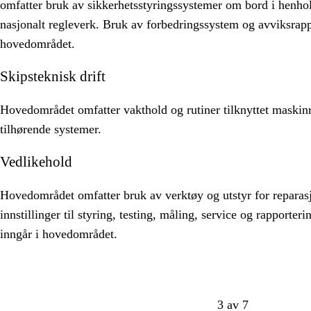
omfatter bruk av sikkerhetsstyringssystemer om bord i henhold
nasjonalt regleverk. Bruk av forbedringssystem og avviksrapp
hovedområdet.
Skipsteknisk drift
Hovedområdet omfatter vakthold og rutiner tilknyttet maski
tilhørende systemer.
Vedlikehold
Hovedområdet omfatter bruk av verktøy og utstyr for reparasj
innstillinger til styring, testing, måling, service og rapporte
inngår i hovedområdet.
3 av 7