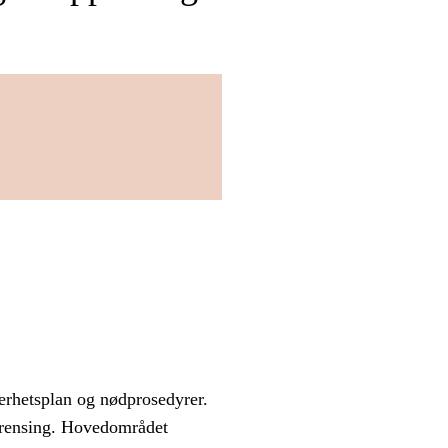
erhetsplan og nødprosedyrer.
urensing. Hovedområdet