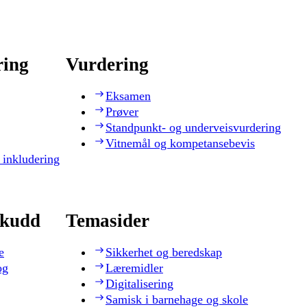
ring
Vurdering
Eksamen
Prøver
Standpunkt- og underveisvurdering
Vitnemål og kompetansebevis
 inkludering
skudd
Temasider
e
Sikkerhet og beredskap
og
Læremidler
Digitalisering
Samisk i barnehage og skole