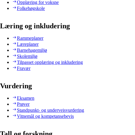
Opplæring for voksne
Folkehøgskole
Læring og inkludering
Rammeplaner
Læreplaner
Barnehagemiljø
Skolemiljø
Tilpasset opplæring og inkludering
Fravær
Vurdering
Eksamen
Prøver
Standpunkt- og underveisvurdering
Vitnemål og kompetansebevis
Tall og forskning