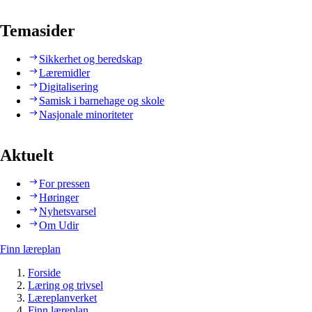
Temasider
Sikkerhet og beredskap
Læremidler
Digitalisering
Samisk i barnehage og skole
Nasjonale minoriteter
Aktuelt
For pressen
Høringer
Nyhetsvarsel
Om Udir
Finn læreplan
Forside
Læring og trivsel
Læreplanverket
Finn læreplan