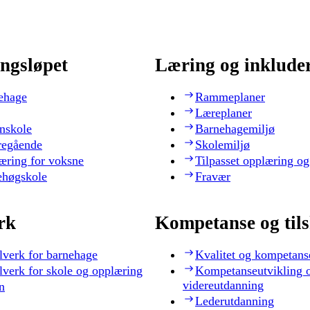
ngsløpet
Læring og inklude
ehage
Rammeplaner
Læreplaner
nskole
Barnehagemiljø
regående
Skolemiljø
æring for voksne
Tilpasset opplæring og
ehøgskole
Fravær
rk
Kompetanse og til
lverk for barnehage
Kvalitet og kompetans
lverk for skole og opplæring
Kompetanseutvikling 
videreutdanning
n
Lederutdanning