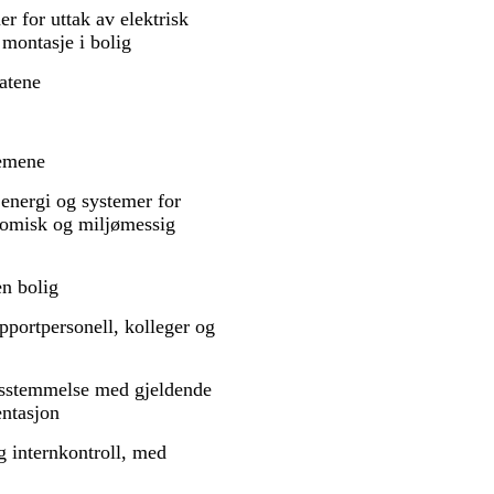
r for uttak av elektrisk
 montasje i bolig
tatene
temene
 energi og systemer for
nomisk og miljømessig
en bolig
pportpersonell, kolleger og
ensstemmelse med gjeldende
entasjon
g internkontroll, med