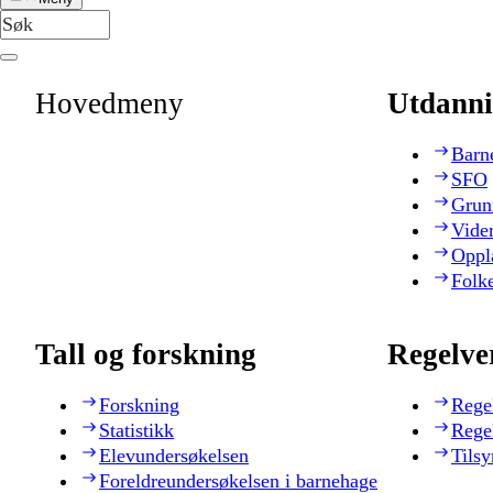
Hovedmeny
Utdanni
Barn
SFO
Grun
Vide
Oppl
Folk
Tall og forskning
Regelve
Forskning
Rege
Statistikk
Rege
Elevundersøkelsen
Tilsy
Foreldreundersøkelsen i barnehage