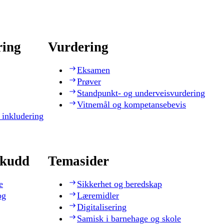
ring
Vurdering
Eksamen
Prøver
Standpunkt- og underveisvurdering
Vitnemål og kompetansebevis
 inkludering
skudd
Temasider
e
Sikkerhet og beredskap
og
Læremidler
Digitalisering
Samisk i barnehage og skole