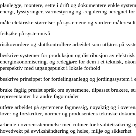
planlegge, montere, sette i drift og dokumentere enkle systeme
energi, lysstyringer, varmestyring og -regulering beregnet for
måle elektriske størrelser på systemene og vurdere måleresul
feilsøke på systemnivå
risikovurdere og sluttkontrollere arbeidet som utføres på sys
beskrive systemer for produksjon og distribusjon av elektrisk
energiøkonomisering, og redegjøre for dem i et teknisk, øko
perspektiv med utgangspunkt i lokale forhold
beskrive prinsippet for fordelingsanlegg og jordingssystem i 
bruke faglig presist språk om systemene, tilpasset brukere, su
representanter fra andre fagområder
utføre arbeidet på systemene fagmessig, nøyaktig og i over
lover og forskrifter, normer og produsentens tekniske dokum
arbeide i overensstemmelse med rutiner for kvalitetssikring o
hovedvekt på avvikshåndtering og helse, miljø og sikkerhet