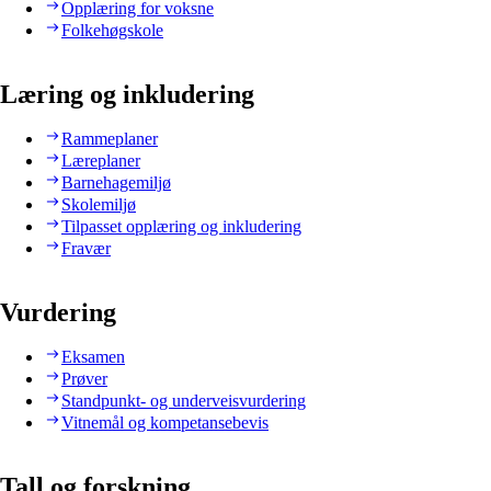
Opplæring for voksne
Folkehøgskole
Læring og inkludering
Rammeplaner
Læreplaner
Barnehagemiljø
Skolemiljø
Tilpasset opplæring og inkludering
Fravær
Vurdering
Eksamen
Prøver
Standpunkt- og underveisvurdering
Vitnemål og kompetansebevis
Tall og forskning