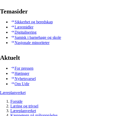
Temasider
Sikkerhet og beredskap
Læremidler
Digitalisering
Samisk i barnehage og skole
Nasjonale minoriteter
Aktuelt
For pressen
Høringer
Nyhetsvarsel
Om Udir
Læreplanverket
Forside
Læring og trivsel
Læreplanverket
Kjennetegn på måloppnåelse