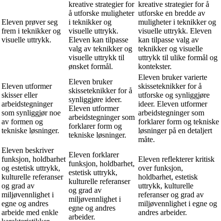
kreative strategier for
kreative strategier for å
å utforske muligheter
utforske en bredde av
Eleven prøver seg
i teknikker og
muligheter i teknikker og
frem i teknikker og
visuelle uttrykk.
visuelle uttrykk. Eleven
visuelle uttrykk.
Eleven kan tilpasse
kan tilpasse valg av
valg av teknikker og
teknikker og visuelle
visuelle uttrykk til
uttrykk til ulike formål og
ønsket formål.
kontekster.
Eleven bruker varierte
Eleven bruker
Eleven utformer
skisseteknikker for å
skisseteknikker for å
skisser eller
utforske og synliggjøre
synliggjøre ideer.
arbeidstegninger
ideer. Eleven utformer
Eleven utformer
som synliggjør noe
arbeidstegninger som
arbeidstegninger som
av formen og
forklarer form og tekniske
forklarer form og
tekniske løsninger.
løsninger på en detaljert
tekniske løsninger.
måte.
Eleven beskriver
Eleven forklarer
funksjon, holdbarhet
Eleven reflekterer kritisk
funksjon, holdbarhet,
og estetisk uttrykk,
over funksjon,
estetisk uttrykk,
kulturelle referanser
holdbarhet, estetisk
kulturelle referanser
og grad av
uttrykk, kulturelle
og grad av
miljøvennlighet i
referanser og grad av
miljøvennlighet i
egne og andres
miljøvennlighet i egne og
egne og andres
arbeide med enkle
andres arbeider.
arbeider.