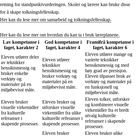
retning for standpunktvurderingen. Skoler og lærere kan bruke disse
for å skape tolkningsfellesskap.
Her kan du lese mer om samarbeid og tolkningsfellesskap.
Her kan du lese mer om hvordan du kan ta i bruk læreplanene.
Lav kompetanse i
God kompetanse i
Framifrå kompetanse i
faget, karakter 2
faget, karakter 4
faget, karakter 6
Eleven utfører mange og
Eleven utfører deler
Eleven utfører
varierte teknikker
av teknikker
teknikker
hensiktsmessig og med
hensiktsmessig og
hensiktsmessig og
høy grad av presisjon.
bruker enkelte
bruker verktøy og
Eleven tilpasser bruk av
verktøy og
materialer på en
verktøy og materialer på
materialer på en
miljøbevisst måte.
en funksjonell og
miljøbevisst måte.
miljøbevisst måte.
Eleven tolker, utforsker
Eleven bruker
Eleven bruker og
og kombinerer visuelle
visuelle virkemidler
utforsker visuelle
virkemidler fra et bredt
fra kulturelle
virkemidler fra ulike
utvalg kulturelle
referanser i
kulturelle referanser i
referanser i skapende
skapende prosesser.
skapende prosesser.
prosesser.
Eleven bruker
Eleven bruker ulike