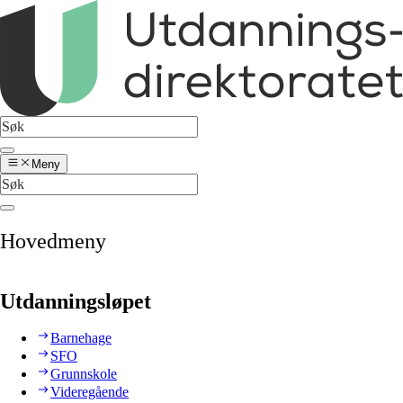
Meny
Hovedmeny
Utdanningsløpet
Barnehage
SFO
Grunnskole
Videregående