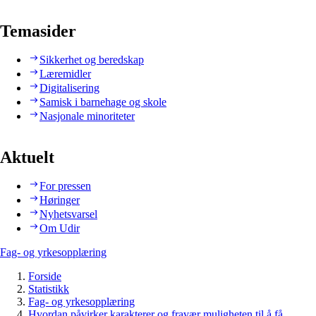
Temasider
Sikkerhet og beredskap
Læremidler
Digitalisering
Samisk i barnehage og skole
Nasjonale minoriteter
Aktuelt
For pressen
Høringer
Nyhetsvarsel
Om Udir
Fag- og yrkesopplæring
Forside
Statistikk
Fag- og yrkesopplæring
Hvordan påvirker karakterer og fravær muligheten til å få