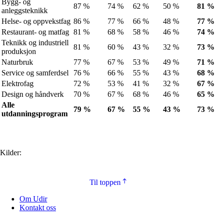
Bygg- og
87 %
74 %
62 %
50 %
81 %
anleggsteknikk
Helse- og oppvekstfag
86 %
77 %
66 %
48 %
77 %
Restaurant- og matfag
81 %
68 %
58 %
46 %
74 %
Teknikk og industriell
81 %
60 %
43 %
32 %
73 %
produksjon
Naturbruk
77 %
67 %
53 %
49 %
71 %
Service og samferdsel
76 %
66 %
55 %
43 %
68 %
Elektrofag
72 %
53 %
41 %
32 %
67 %
Design og håndverk
70 %
67 %
68 %
46 %
65 %
Alle
79 %
67 %
55 %
43 %
73 %
utdanningsprogram
Kilder:
Til toppen
Om Udir
Kontakt oss