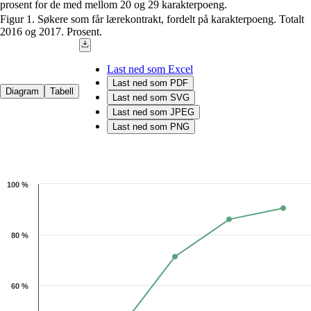
prosent for de med mellom 20 og 29 karakterpoeng.
Figur 1. Søkere som får lærekontrakt, fordelt på karakterpoeng. Totalt
2016 og 2017. Prosent.
Last ned som Excel
Last ned som PDF
Diagram
Tabell
Last ned som SVG
Last ned som JPEG
Last ned som PNG
Chart
100 %
Line chart with 5 data points.
The chart has 1 X axis displaying categories.
The chart has 1 Y axis displaying 1. Data ranges from 11.7 to 90.5.
80 %
60 %