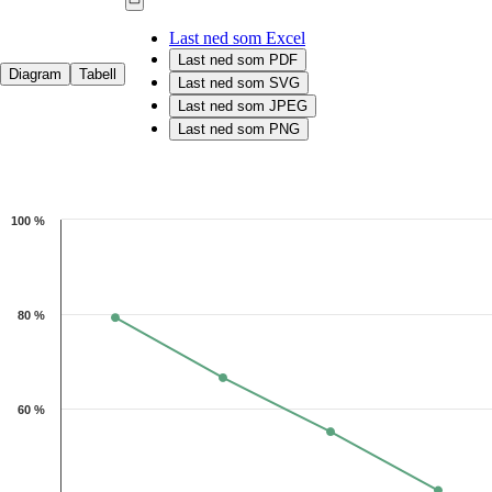
Last ned som Excel
Last ned som PDF
Diagram
Tabell
Last ned som SVG
Last ned som JPEG
Last ned som PNG
Chart
100 %
Line chart with 4 data points.
The chart has 1 X axis displaying categories.
The chart has 1 Y axis displaying 1. Data ranges from 42.8 to 79.3.
80 %
60 %