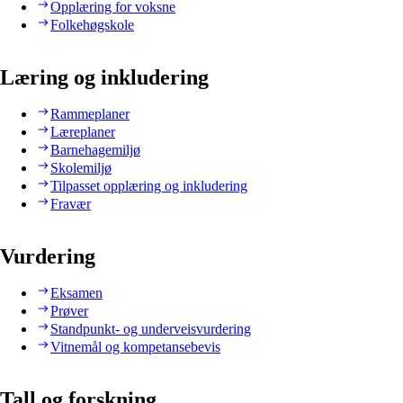
Opplæring for voksne
Folkehøgskole
Læring og inkludering
Rammeplaner
Læreplaner
Barnehagemiljø
Skolemiljø
Tilpasset opplæring og inkludering
Fravær
Vurdering
Eksamen
Prøver
Standpunkt- og underveisvurdering
Vitnemål og kompetansebevis
Tall og forskning