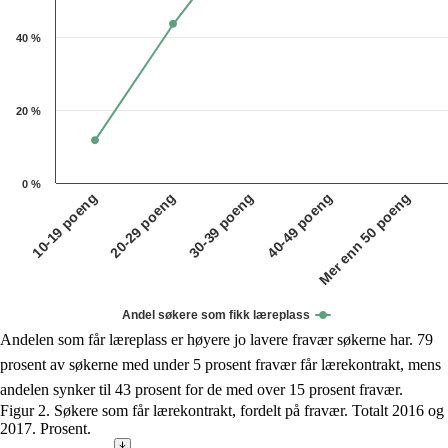
40 %
20 %
0 %
30-39 poeng
Mer enn 50 poeng
20-29 poeng
40-49 poeng
10-19 poeng
Andel søkere som fikk læreplass
End of interactive chart.
Andelen som får læreplass er høyere jo lavere fravær søkerne har. 79
prosent av søkerne med under 5 prosent fravær får lærekontrakt, mens
andelen synker til 43 prosent for de med over 15 prosent fravær.
Figur 2. Søkere som får lærekontrakt, fordelt på fravær. Totalt 2016 og
2017. Prosent.