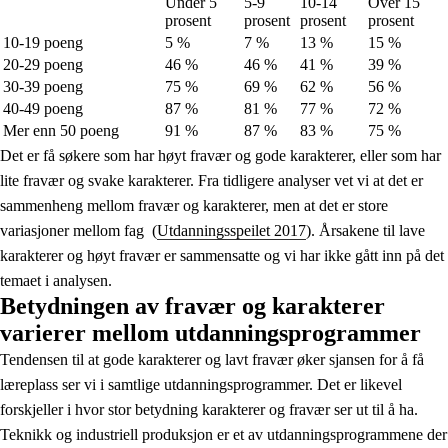
Under 5
5-9
10-14
Over 15
prosent
prosent
prosent
prosent
10-19 poeng
5 %
7 %
13 %
15 %
20-29 poeng
46 %
46 %
41 %
39 %
30-39 poeng
75 %
69 %
62 %
56 %
40-49 poeng
87 %
81 %
77 %
72 %
Mer enn 50 poeng
91 %
87 %
83 %
75 %
Det er få søkere som har høyt fravær og gode karakterer, eller som har
lite fravær og svake karakterer. Fra tidligere analyser vet vi at det er
sammenheng mellom fravær og karakterer, men at det er store
variasjoner mellom fag (
Utdanningsspeilet 2017
). Årsakene til lave
karakterer og høyt fravær er sammensatte og vi har ikke gått inn på det
temaet i analysen.
Betydningen av fravær og karakterer
varierer mellom utdanningsprogrammer
Tendensen til at gode karakterer og lavt fravær øker sjansen for å få
læreplass ser vi i samtlige utdanningsprogrammer. Det er likevel
forskjeller i hvor stor betydning karakterer og fravær ser ut til å ha.
Teknikk og industriell produksjon er et av utdanningsprogrammene der