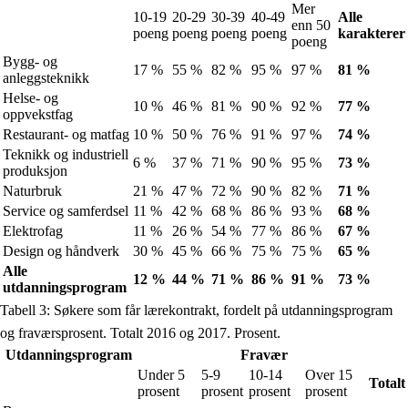
Mer
10-19
20-29
30-39
40-49
Alle
enn 50
poeng
poeng
poeng
poeng
karakterer
poeng
Bygg- og
17 %
55 %
82 %
95 %
97 %
81 %
anleggsteknikk
Helse- og
10 %
46 %
81 %
90 %
92 %
77 %
oppvekstfag
Restaurant- og matfag
10 %
50 %
76 %
91 %
97 %
74 %
Teknikk og industriell
6 %
37 %
71 %
90 %
95 %
73 %
produksjon
Naturbruk
21 %
47 %
72 %
90 %
82 %
71 %
Service og samferdsel
11 %
42 %
68 %
86 %
93 %
68 %
Elektrofag
11 %
26 %
54 %
77 %
86 %
67 %
Design og håndverk
30 %
45 %
66 %
75 %
75 %
65 %
Alle
12 %
44 %
71 %
86 %
91 %
73 %
utdanningsprogram
Tabell 3: Søkere som får lærekontrakt, fordelt på utdanningsprogram
og fraværsprosent. Totalt 2016 og 2017. Prosent.
Utdanningsprogram
Fravær
Under 5
5-9
10-14
Over 15
Totalt
prosent
prosent
prosent
prosent