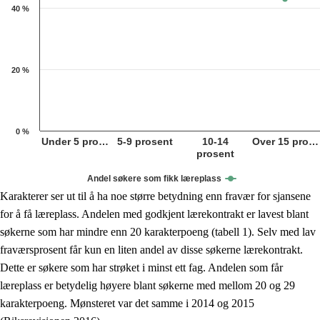
40 %
20 %
0 %
Under 5 pro…
5-9 prosent
10-14
Over 15 pro…
prosent
Andel søkere som fikk læreplass
End of interactive chart.
Karakterer ser ut til å ha noe større betydning enn fravær for sjansene
for å få læreplass. Andelen med godkjent lærekontrakt er lavest blant
søkerne som har mindre enn 20 karakterpoeng (tabell 1). Selv med lav
fraværsprosent får kun en liten andel av disse søkerne lærekontrakt.
Dette er søkere som har strøket i minst ett fag. Andelen som får
læreplass er betydelig høyere blant søkerne med mellom 20 og 29
karakterpoeng. Mønsteret var det samme i 2014 og 2015