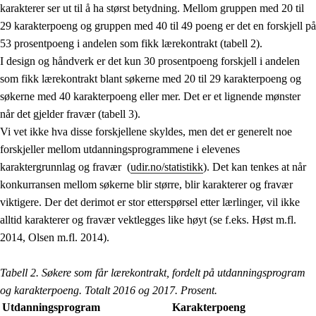
karakterer ser ut til å ha størst betydning. Mellom gruppen med 20 til
29 karakterpoeng og gruppen med 40 til 49 poeng er det en forskjell på
53 prosentpoeng i andelen som fikk lærekontrakt (tabell 2).
I design og håndverk er det kun 30 prosentpoeng forskjell i andelen
som fikk lærekontrakt blant søkerne med 20 til 29 karakterpoeng og
søkerne med 40 karakterpoeng eller mer. Det er et lignende mønster
når det gjelder fravær (tabell 3).
Vi vet ikke hva disse forskjellene skyldes, men det er generelt noe
forskjeller mellom utdanningsprogrammene i elevenes
karaktergrunnlag og fravær (
udir.no/statistikk
). Det kan tenkes at når
konkurransen mellom søkerne blir større, blir karakterer og fravær
viktigere. Der det derimot er stor etterspørsel etter lærlinger, vil ikke
alltid karakterer og fravær vektlegges like høyt (se f.eks. Høst m.fl.
2014, Olsen m.fl. 2014).
Tabell 2.
Søkere som får lærekontrakt, fordelt på utdanningsprogram
og karakterpoeng. Totalt 2016 og 2017. Prosent.
Utdanningsprogram
Karakterpoeng