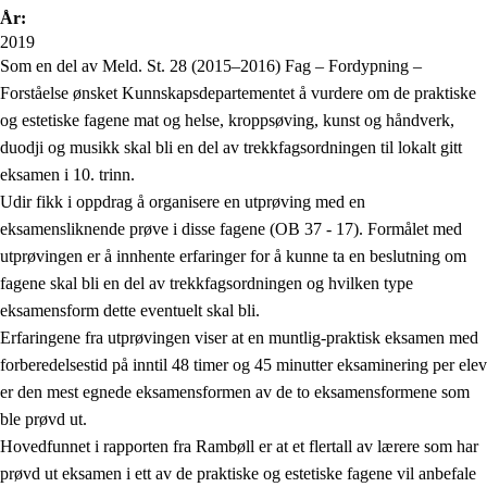
År:
2019
Som en del av Meld. St. 28 (2015–2016) Fag – Fordypning –
Forståelse ønsket Kunnskapsdepartementet å vurdere om de praktiske
og estetiske fagene mat og helse, kroppsøving, kunst og håndverk,
duodji og musikk skal bli en del av trekkfagsordningen til lokalt gitt
eksamen i 10. trinn.
Udir fikk i oppdrag å organisere en utprøving med en
eksamensliknende prøve i disse fagene (OB 37 - 17). Formålet med
utprøvingen er å innhente erfaringer for å kunne ta en beslutning om
fagene skal bli en del av trekkfagsordningen og hvilken type
eksamensform dette eventuelt skal bli.
Erfaringene fra utprøvingen viser at en muntlig-praktisk eksamen med
forberedelsestid på inntil 48 timer og 45 minutter eksaminering per elev
er den mest egnede eksamensformen av de to eksamensformene som
ble prøvd ut.
Hovedfunnet i rapporten fra Rambøll er at et flertall av lærere som har
prøvd ut eksamen i ett av de praktiske og estetiske fagene vil anbefale