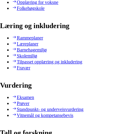
Opplæring for voksne
Folkehøgskole
Læring og inkludering
Rammeplaner
Læreplaner
Barnehagemiljø
Skolemiljø
Tilpasset opplæring og inkludering
Fravær
Vurdering
Eksamen
Prøver
Standpunkt- og underveisvurdering
Vitnemål og kompetansebevis
Tall og forskning