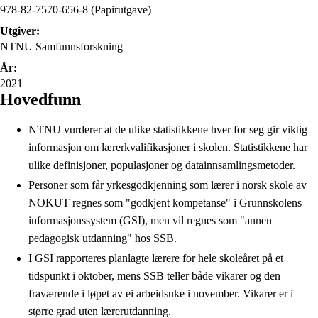
978-82-7570-656-8 (Papirutgave)
Utgiver:
NTNU Samfunnsforskning
År:
2021
Hovedfunn
NTNU vurderer at de ulike statistikkene hver for seg gir viktig
informasjon om lærerkvalifikasjoner i skolen. Statistikkene har
ulike definisjoner, populasjoner og datainnsamlingsmetoder.
Personer som får yrkesgodkjenning som lærer i norsk skole av
NOKUT regnes som "godkjent kompetanse" i Grunnskolens
informasjonssystem (GSI), men vil regnes som "annen
pedagogisk utdanning" hos SSB.
I GSI rapporteres planlagte lærere for hele skoleåret på et
tidspunkt i oktober, mens SSB teller både vikarer og den
fraværende i løpet av ei arbeidsuke i november. Vikarer er i
større grad uten lærerutdanning.