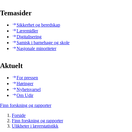
Temasider
Sikkerhet og beredskap
Læremidler
Digitalisering
Samisk i barnehage og skole
Nasjonale minoriteter
Aktuelt
For pressen
Høringer
Nyhetsvarsel
Om Udir
Finn forskning og rapporter
Forside
Finn forskning og rapporter
Ulikheter i lærerstatistikk