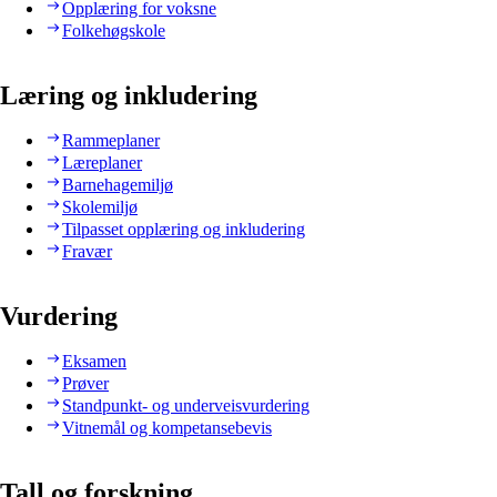
Opplæring for voksne
Folkehøgskole
Læring og inkludering
Rammeplaner
Læreplaner
Barnehagemiljø
Skolemiljø
Tilpasset opplæring og inkludering
Fravær
Vurdering
Eksamen
Prøver
Standpunkt- og underveisvurdering
Vitnemål og kompetansebevis
Tall og forskning