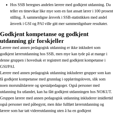
Hos SSB beregnes andelen lærere med godkjent utdanning. Da
teller en timevikar like mye som en fast ansatt lærer i 100 prosent
stilling. Å sammenligne årsverk i SSB-statistikken med andel
årsverk i GSI og PAI ville gitt mer sammenlignbare resultater.
Godkjent kompetanse og godkjent
utdanning gir forskjeller
Lærere med annen pedagogisk utdanning er ikke inkludert som
godkjent lærerutdanning hos SSB, men mye kan tyde på at mange i
denne gruppen i hovedsak er registrert med godkjent kompetanse i
GSI/PAI.
Lærere med annen pedagogisk utdanning inkluderer grupper som kan
få godkjent kompetanse med grunnlag i opplæringsloven, slik som
noen morsmålslærere og spesialpedagoger. Også personer med
utdanning fra utlandet, kan ha fått godkjent utdanningen hos NOKUT.
Gruppen lærere med annen pedagogisk utdanning inkluderer imidlertid
også personer med påbegynt, men ikke fullført lærerutdanning og
lærere som har tatt videreutdanning uten å ha en godkjent