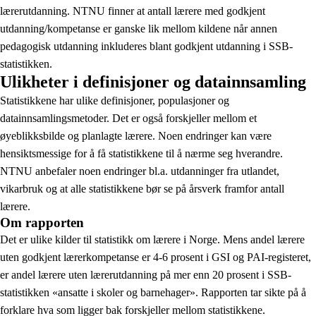
lærerutdanning. NTNU finner at antall lærere med godkjent
utdanning/kompetanse er ganske lik mellom kildene når annen
pedagogisk utdanning inkluderes blant godkjent utdanning i SSB-
statistikken.
Ulikheter i definisjoner og datainnsamling
Statistikkene har ulike definisjoner, populasjoner og
datainnsamlingsmetoder. Det er også forskjeller mellom et
øyeblikksbilde og planlagte lærere. Noen endringer kan være
hensiktsmessige for å få statistikkene til å nærme seg hverandre.
NTNU anbefaler noen endringer bl.a. utdanninger fra utlandet,
vikarbruk og at alle statistikkene bør se på årsverk framfor antall
lærere.
Om rapporten
Det er ulike kilder til statistikk om lærere i Norge. Mens andel lærere
uten godkjent lærerkompetanse er 4-6 prosent i GSI og PAI-registeret,
er andel lærere uten lærerutdanning på mer enn 20 prosent i SSB-
statistikken «ansatte i skoler og barnehager». Rapporten tar sikte på å
forklare hva som ligger bak forskjeller mellom statistikkene.