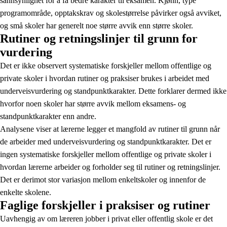
sannsynlighet for å få bedre karakter til eksamen. Kjønn, type
programområde, opptakskrav og skolestørrelse påvirker også avviket,
og små skoler har generelt noe større avvik enn større skoler.
Rutiner og retningslinjer til grunn for
vurdering
Det er ikke observert systematiske forskjeller mellom offentlige og
private skoler i hvordan rutiner og praksiser brukes i arbeidet med
underveisvurdering og standpunktkarakter. Dette forklarer dermed ikke
hvorfor noen skoler har større avvik mellom eksamens- og
standpunktkarakter enn andre.
Analysene viser at lærerne legger et mangfold av rutiner til grunn når
de arbeider med underveisvurdering og standpunktkarakter. Det er
ingen systematiske forskjeller mellom offentlige og private skoler i
hvordan lærerne arbeider og forholder seg til rutiner og retningslinjer.
Det er derimot stor variasjon mellom enkeltskoler og innenfor de
enkelte skolene.
Faglige forskjeller i praksiser og rutiner
Uavhengig av om læreren jobber i privat eller offentlig skole er det