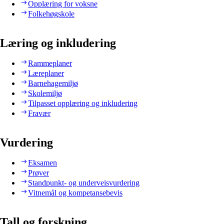
Opplæring for voksne
Folkehøgskole
Læring og inkludering
Rammeplaner
Læreplaner
Barnehagemiljø
Skolemiljø
Tilpasset opplæring og inkludering
Fravær
Vurdering
Eksamen
Prøver
Standpunkt- og underveisvurdering
Vitnemål og kompetansebevis
Tall og forskning