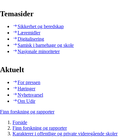
Temasider
Sikkerhet og beredskap
Læremidler
Digitalisering
Samisk i barnehage og skole
Nasjonale minoriteter
Aktuelt
For pressen
Høringer
Nyhetsvarsel
Om Udir
Finn forskning og rapporter
Forside
Finn forskning og rapporter
Karakterer i offentlige og private videregående skoler