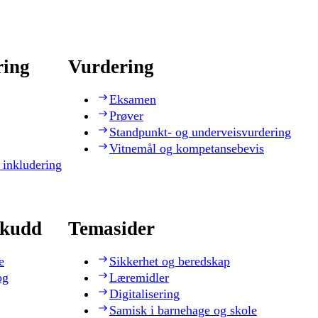
ring
Vurdering
Eksamen
Prøver
Standpunkt- og underveisvurdering
Vitnemål og kompetansebevis
 inkludering
skudd
Temasider
e
Sikkerhet og beredskap
og
Læremidler
Digitalisering
Samisk i barnehage og skole