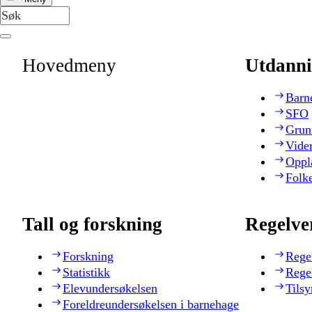
Hovedmeny
Utdanni
Barn
SFO
Grun
Vide
Oppl
Folk
Tall og forskning
Regelve
Forskning
Rege
Statistikk
Rege
Elevundersøkelsen
Tilsy
Foreldreundersøkelsen i barnehage