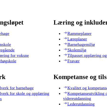
ngsløpet
Læring og inklude
ehage
Rammeplaner
Læreplaner
nskole
Barnehagemiljø
regående
Skolemiljø
æring for voksne
Tilpasset opplæring og
ehøgskole
Fravær
rk
Kompetanse og til
lverk for barnehage
Kvalitet og kompetans
lverk for skole og opplæring
Kompetanseutvikling 
videreutdanning
n
Lederutdanning