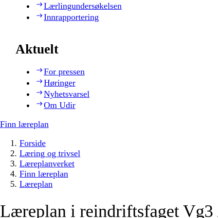
Lærlingundersøkelsen
Innrapportering
Aktuelt
For pressen
Høringer
Nyhetsvarsel
Om Udir
Finn læreplan
Forside
Læring og trivsel
Læreplanverket
Finn læreplan
Læreplan
Læreplan i reindriftsfaget Vg3 