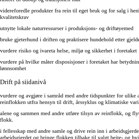
videreforedle produkter fra rein til eget bruk og for salg i hen
kvalitetskrav
utnytte lokale naturressurser i produksjons- og driftøyemed
bruke gjeterhund i driften og praktisere hundehold etter gjel
vurdere risiko og ivareta helse, miljø og sikkerhet i foretaket
vurdere på hvilke måter disposisjoner i foretaket har betydnin
lønnsomhet
Drift på siidanivå
vurdere og avgjøre i samråd med andre tidspunkter for ulike a
reinflokken utfra hensyn til drift, årssyklus og klimatiske vari
alene og sammen med andre utføre tilsyn av reinflokk, og fly
flokk.
i fellesskap med andre samle og drive rein inn i arbeidsgjerde
arbeidsgjerdet og bringe flokken tilbake til valgt beite- og h