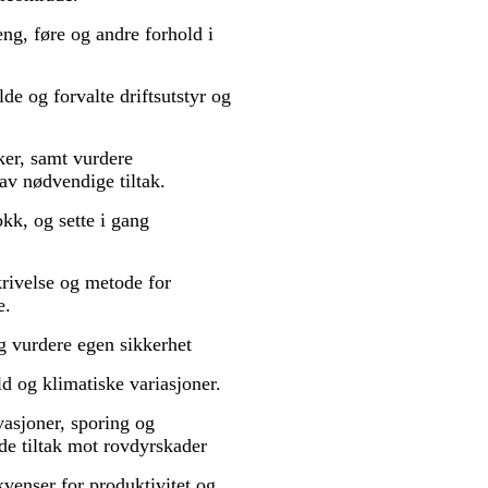
eng, føre og andre forhold i
de og forvalte driftsutstyr og
ker, samt vurdere
 av nødvendige tiltak.
kk, og sette i gang
skrivelse og metode for
e.
og vurdere egen sikkerhet
d og klimatiske variasjoner.
vasjoner, sporing og
de tiltak mot rovdyrskader
venser for produktivitet og