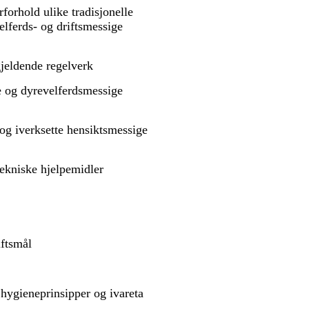
rforhold ulike tradisjonelle
velferds- og driftsmessige
gjeldende regelverk
ke og dyrevelferdsmessige
 og iverksette hensiktsmessige
tekniske hjelpemidler
iftsmål
e hygieneprinsipper og ivareta