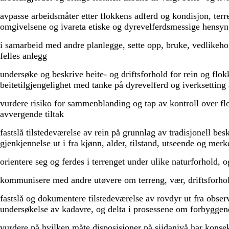
avpasse arbeidsmåter etter flokkens adferd og kondisjon, terr
omgivelsene og ivareta etiske og dyrevelferdsmessige hensyn
i samarbeid med andre planlegge, sette opp, bruke, vedlikehol
felles anlegg
undersøke og beskrive beite- og driftsforhold for rein og flok
beitetilgjengelighet med tanke på dyrevelferd og iverksetting
vurdere risiko for sammenblanding og tap av kontroll over flo
avvergende tiltak
fastslå tilstedeværelse av rein på grunnlag av tradisjonell be
gjenkjennelse ut i fra kjønn, alder, tilstand, utseende og merk
orientere seg og ferdes i terrenget under ulike naturforhold, 
kommunisere med andre utøvere om terreng, vær, driftsforhol
fastslå og dokumentere tilstedeværelse av rovdyr ut fra obser
undersøkelse av kadavre, og delta i prosessene om forbyggen
vurdere på hvilken måte disposisjoner på siidanivå har konsek