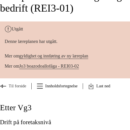
bedrift (REI3-01)
Utgått
Denne læreplanen har utgått.
Mer om
gyldighet og innføring av ny læreplan
Mer om
Jo3 boazodoallofága - REI03-02
Til forside
Innholdsfortegnelse
Last ned
Etter Vg3
Drift på foretaksnivå