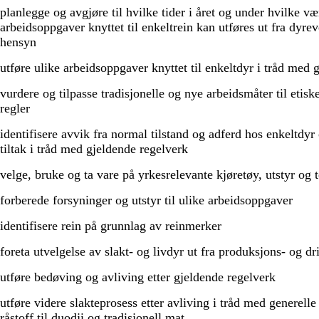
planlegge og avgjøre til hvilke tider i året og under hvilke væ
arbeidsoppgaver knyttet til enkeltrein kan utføres ut fra dyre
hensyn
utføre ulike arbeidsoppgaver knyttet til enkeltdyr i tråd med 
vurdere og tilpasse tradisjonelle og nye arbeidsmåter til etis
regler
identifisere avvik fra normal tilstand og adferd hos enkeltdyr
tiltak i tråd med gjeldende regelverk
velge, bruke og ta vare på yrkesrelevante kjøretøy, utstyr og 
forberede forsyninger og utstyr til ulike arbeidsoppgaver
identifisere rein på grunnlag av reinmerker
foreta utvelgelse av slakt- og livdyr ut fra produksjons- og dr
utføre bedøving og avliving etter gjeldende regelverk
utføre videre slakteprosess etter avliving i tråd med generell
råstoff til duodji og tradisjonell mat