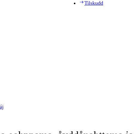
Tilskudd
áj