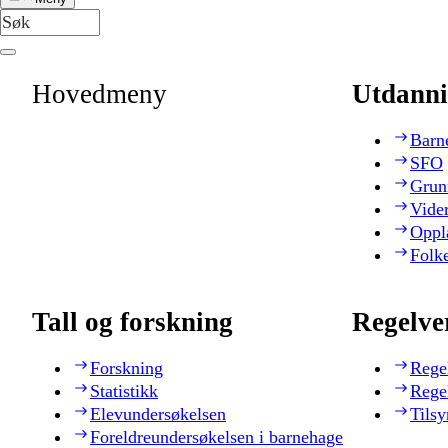
Hovedmeny
Utdanni
Barn
SFO
Grun
Vide
Oppl
Folk
Tall og forskning
Regelve
Forskning
Rege
Statistikk
Rege
Elevundersøkelsen
Tilsy
Foreldreundersøkelsen i barnehage