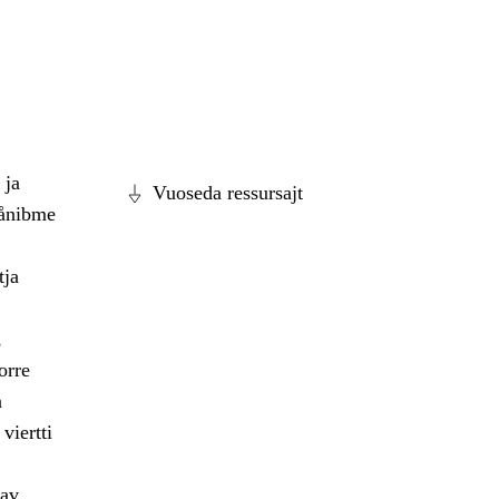
 ja
Vuoseda ressursajt
dånibme
tja
,
orre
a
viertti
dav