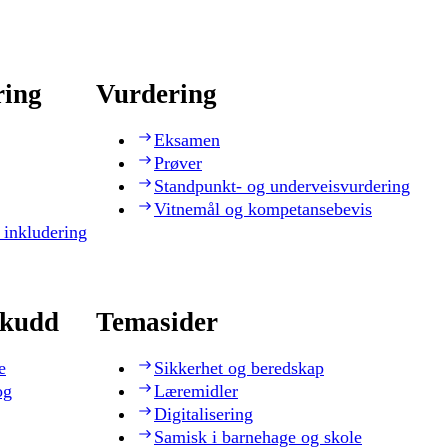
ring
Vurdering
Eksamen
Prøver
Standpunkt- og underveisvurdering
Vitnemål og kompetansebevis
 inkludering
skudd
Temasider
e
Sikkerhet og beredskap
og
Læremidler
Digitalisering
Samisk i barnehage og skole