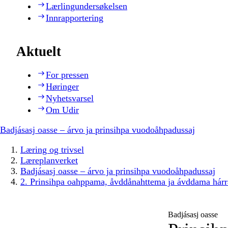
Lærlingundersøkelsen
Innrapportering
Aktuelt
For pressen
Høringer
Nyhetsvarsel
Om Udir
Badjásasj oasse – árvo ja prinsihpa vuodoåhpadussaj
Læring og trivsel
Læreplanverket
Badjásasj oasse – árvo ja prinsihpa vuodoåhpadussaj
2. Prinsihpa oahppama, åvddånahttema ja ávddama hárr
Badjásasj oasse