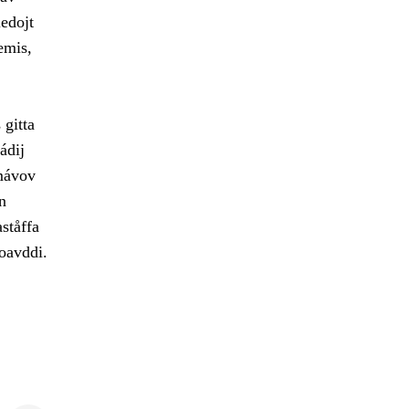
edojt
emis,
 gitta
ádij
amávov
n
ståffa
joavddi.