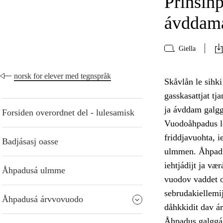
Prinsih
ávddama
Giella
norsk for elever med tegnspråk
Skåvlån le sihk
gasskasattjat t
ja ávddam galgg
Forsiden overordnet del - lulesamisk
Vuodoåhpadus le
friddjavuohta, 
Badjásasj oasse
ulmmen. Åhpadus
iehtjádijt ja væ
Åhpadusá ulmme
vuodov vaddet oa
sebrudakiellemij
Åhpadusá árvvovuodo
dåhkkidit dav á
Åhpadus galggá 