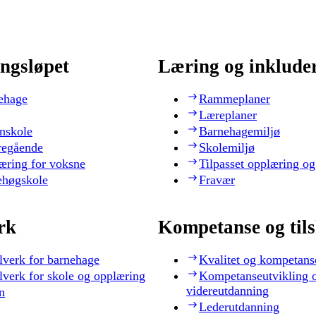
ngsløpet
Læring og inklude
ehage
Rammeplaner
Læreplaner
nskole
Barnehagemiljø
regående
Skolemiljø
æring for voksne
Tilpasset opplæring og
ehøgskole
Fravær
rk
Kompetanse og til
lverk for barnehage
Kvalitet og kompetans
lverk for skole og opplæring
Kompetanseutvikling 
videreutdanning
n
Lederutdanning