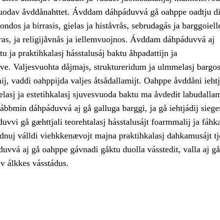
uodav åvddånahttet. Ávddam dáhpáduvvá gå oahppe oadtju di
ondos ja birrasis, gielas ja histåvrås, sebrudagás ja barggoiell
vras, ja religijåvnås ja iellemvuojnos. Ávddam dáhpáduvvá aj
tu ja praktihkalasj hásstalusáj baktu åhpadattijn ja
ve. Valjesvuohta dåjmajs, struktureridum ja ulmmelasj bargos
j, vaddi oahppijda valjes åtsådallamijt. Oahppe åvddåni iehtj
elasj ja estetihkalasj sjuvesvuoda baktu ma åvdedit labudall
ábbmin dáhpáduvvá aj gå galluga barggi, ja gå iehtjádij siege
vvi gå gæhttjali teorehtalasj hásstalusájt foarmmalij ja fáhka
adnuj válldi viehkkenævojt majna praktihkalasj dahkamusájt t
vvá aj gå oahppe gávnadi gåktu duolla vásstedit, valla aj gå
ev álkkes vásstádus.