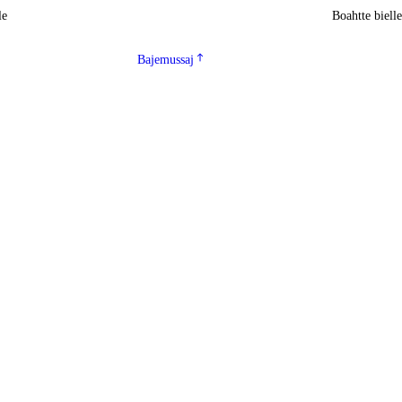
le
Boahtte biell
Bajemussaj