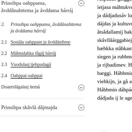
Prinsihpa oahppama,
ietjasa máhtukv
åvddånahttema ja ávddama hárráj
ja dádjadusáv lu
dájdas ja kultu
2.
Prinsihpa oahppama, åvddånahttema
ja ávddama hárráj
åtsådallamij bak
skåvllåárggabiej
2.1
Sosiála oahppam ja åvddånibme
hæhkka ståhkami
2.2
Máhtudahka fágáj hárráj
siegen ja rubbm
2.3
Vuodulasj tjehpudagá
ja rijbadimev. H
barggi. Hábbmidu
2.4
Oahppat oahppat
viehkijn, ja gå 
Doaresfágalasj tiemá
Hábbmin dáhpádu
dádjada ij le ag
Prinsihpa skåvlå dåjmajda