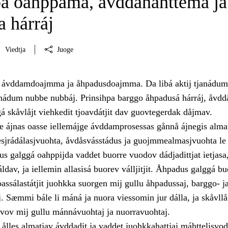
pa oahppama, åvddånahttema ja
 hárráj
Viedtja
Juoge
i ávddamdoajmma ja åhpadusdoajmma. Da libá aktij tjanádum
janádum nubbe nubbáj. Prinsihpa barggo åhpadusá hárráj, åvd
á skåvlåjt viehkedit tjoavdátjit dav guovtegerdak dåjmav.
 ájnas oasse iellemájge ávddamprosessas gånnå ájnegis alma
iesjrádálasjvuohta, åvdåsvásstádus ja guojmmealmasjvuohta le
 galggá oahppijda vaddet buorre vuodov dádjadittjat ietjasa
ráldav, ja iellemin allasisá buorev válljitjit. Åhpadus galggá bu
ssálastátjit juohkka suorgen mij gullu åhpadussaj, barggo- j
. Sæmmi bále li máná ja nuora viessomin jur dálla, ja skåvllå 
rvov mij gullu mánnávuohtaj ja nuorravuohtaj.
ålles almatjav ávddadit ja vaddet juohkkahattjaj máhttelisvo