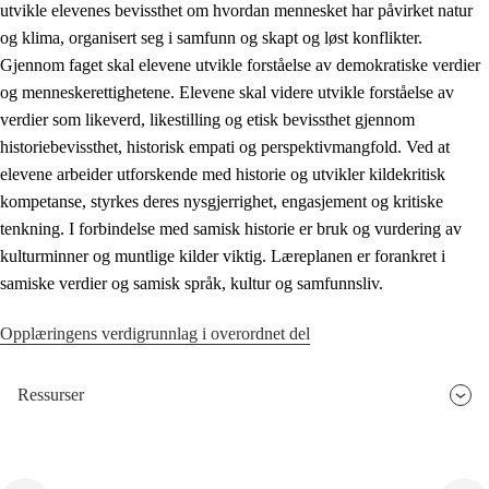
utvikle elevenes bevissthet om hvordan mennesket har påvirket natur
og klima, organisert seg i samfunn og skapt og løst konflikter.
Gjennom faget skal elevene utvikle forståelse av demokratiske verdier
og menneskerettighetene. Elevene skal videre utvikle forståelse av
verdier som likeverd, likestilling og etisk bevissthet gjennom
historiebevissthet, historisk empati og perspektivmangfold. Ved at
elevene arbeider utforskende med historie og utvikler kildekritisk
kompetanse, styrkes deres nysgjerrighet, engasjement og kritiske
tenkning. I forbindelse med samisk historie er bruk og vurdering av
kulturminner og muntlige kilder viktig. Læreplanen er forankret i
samiske verdier og samisk språk, kultur og samfunnsliv.
Opplæringens verdigrunnlag i overordnet del
Ressurser