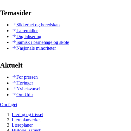
Temasider
Sikkerhet og beredskap
Læremidler
Digitalisering
Samisk i barnehage og skole
Nasjonale minoriteter
Aktuelt
For pressen
Høringer
Nyhetsvarsel
Om Udir
Om faget
Læring og trivsel
Læreplanverket
Læreplaner
Historie, samisk