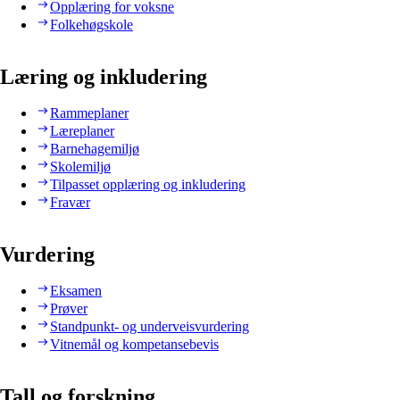
Opplæring for voksne
Folkehøgskole
Læring og inkludering
Rammeplaner
Læreplaner
Barnehagemiljø
Skolemiljø
Tilpasset opplæring og inkludering
Fravær
Vurdering
Eksamen
Prøver
Standpunkt- og underveisvurdering
Vitnemål og kompetansebevis
Tall og forskning