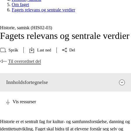
Om faget
Fagets relevans og sentrale verdier
Historie, samisk (HIS02‑03)
Fagets relevans og sentrale verdier
Språk
Last ned
Del
Til overordnet del
Innholdsfortegnelse
Vis ressurser
Historie er et sentralt fag for kultur- og samfunnsforståelse, danning og
identitetsutvikling. Faget skal bidra til at elevene forstår seg selv og
Fagets relevans og sentrale verdier