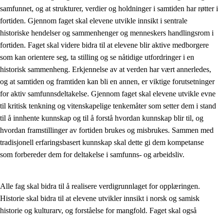
samfunnet, og at strukturer, verdier og holdninger i samtiden har røtter i
Kjerneelementer
fortiden. Gjennom faget skal elevene utvikle innsikt i sentrale
historiske hendelser og sammenhenger og menneskers handlingsrom i
Tverrfaglige temaer
fortiden. Faget skal videre bidra til at elevene blir aktive medborgere
Grunnleggende ferdigheter
som kan orientere seg, ta stilling og se nåtidige utfordringer i en
historisk sammenheng. Erkjennelse av at verden har vært annerledes,
og at samtiden og framtiden kan bli en annen, er viktige forutsetninger
for aktiv samfunnsdeltakelse. Gjennom faget skal elevene utvikle evne
til kritisk tenkning og vitenskapelige tenkemåter som setter dem i stand
til å innhente kunnskap og til å forstå hvordan kunnskap blir til, og
hvordan framstillinger av fortiden brukes og misbrukes. Sammen med
tradisjonell erfaringsbasert kunnskap skal dette gi dem kompetanse
som forbereder dem for deltakelse i samfunns- og arbeidsliv.
Alle fag skal bidra til å realisere verdigrunnlaget for opplæringen.
Historie skal bidra til at elevene utvikler innsikt i norsk og samisk
historie og kulturarv, og forståelse for mangfold. Faget skal også