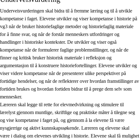
Underveisvurderingen skal bidra til å fremme læring og til å utvikle
kompetanse i faget. Elevene utvikler og viser kompetanse i historie på
vg3 når de bruker historiefaglige metoder og historiefaglig materiale
for å finne svar, og når de forstår menneskers utfordringer og
handlinger i historiske kontekster. De utvikler og viser også
kompetanse når de formulerer faglige problemstillinger, og når de
finner og kritisk bruker historisk materiale i refleksjon og
argumentasjon til å konstruere historiefortellinger. Elevene utvikler og
viser videre kompetanse når de presenterer ulike perspektiver på
fortidige hendelser, og når de reflekterer over hvordan framstillinger av
fortiden brukes og hvordan fortiden bidrar til å prege dem selv som
mennesker.
Læreren skal legge til rette for elevmedvirkning og stimulere til
lærelyst gjennom muntlige, skriftlige og praktiske måter å tilegne seg
og vise kompetanse i faget på, og gjennom å la elevene få være
nysgjerrige og aktivt kunnskapssøkende. Læreren og elevene skal
være i dialog om elevenes utvikling i historie. Elevene skal få mulighet