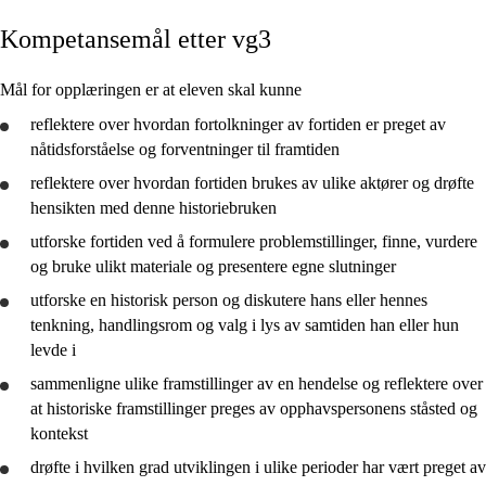
Kompetansemål etter vg3
Kjerneelementer
Tverrfaglige temaer
Mål for opplæringen er at eleven skal kunne
Grunnleggende ferdigheter
reflektere
over hvordan fortolkninger av fortiden er preget av
nåtidsforståelse og forventninger til framtiden
reflektere
over hvordan fortiden brukes av ulike aktører og
drøfte
hensikten med denne historiebruken
utforske
fortiden ved å formulere problemstillinger, finne,
vurdere
Vg2 studieforberedende
og
bruke
ulikt materiale og
presentere
egne slutninger
Vg3 studieforberedende
utforske
en historisk person og diskutere hans eller hennes
tenkning, handlingsrom og valg i lys av samtiden han eller hun
Vg3 påbygg
levde i
sammenligne
ulike framstillinger av en hendelse og
reflektere
over
at historiske framstillinger preges av opphavspersonens ståsted og
kontekst
drøfte
i hvilken grad utviklingen i ulike perioder har vært preget av