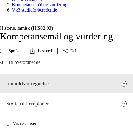
Kompetansemål og vurdering
Vg3 studieforberedende
Historie, samisk (HIS02‑03)
Kompetansemål og vurdering
Språk
Last ned
Del
Til overordnet del
Innholdsfortegnelse
Støtte til læreplanen
Vis ressurser
Fagets relevans og sentrale verdier