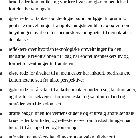
brudd eller kontinuitet, og
vurdere
hva som gjør en hendelse i
fortiden betydningsfull
gjøre rede for
tanker og ideologier som har ligget til grunn for
politiske omveltninger fra opplysningstiden til i dag og
vurdere
betydningen av disse for menneskers muligheter til demokratisk
deltakelse
reflektere
over hvordan teknologiske omveltninger fra den
industrielle revolusjonen til i dag har endret menneskers liv og
formet forventninger til framtiden
gjøre rede for
årsaker til at mennesker har migrert, og diskutere
kulturmøtene sett fra ulike perspektiver
gjøre rede for
årsaker til at kolonimakter underla seg landområder,
og
drøfte
konsekvenser for mennesker og samfunn i land og
områder som ble kolonisert
drøfte
bakgrunnen for verdenskrigene og et utvalg andre sentrale
kriger eller konflikter, og
reflektere
over om fredsslutninger har
bidratt til å skape fred og forsoning
utforske
menneskers handlingsrom og valgmuligheter i