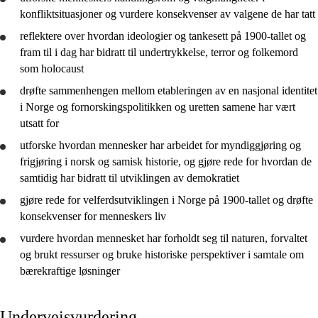
konfliktsituasjoner og
vurdere
konsekvenser av valgene de har tatt
reflektere
over hvordan ideologier og tankesett på 1900-tallet og
fram til i dag har bidratt til undertrykkelse, terror og folkemord
som holocaust
drøfte
sammenhengen mellom etableringen av en nasjonal identitet
i Norge og fornorskingspolitikken og uretten samene har vært
utsatt for
utforske
hvordan mennesker har arbeidet for myndiggjøring og
frigjøring i norsk og samisk historie, og
gjøre rede for
hvordan de
samtidig har bidratt til utviklingen av demokratiet
gjøre rede for
velferdsutviklingen i Norge på 1900-tallet og
drøfte
konsekvenser for menneskers liv
vurdere
hvordan mennesket har forholdt seg til naturen, forvaltet
og brukt ressurser og
bruke
historiske perspektiver i samtale om
bærekraftige løsninger
Underveisvurdering