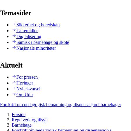
Temasider
Sikkerhet og beredskap
Læremidler
Digitalisering
Samisk i barnehage og skole
Nasjonale minoriteter
Aktuelt
For pressen
Høringer
Nyhetsvarsel
Om Udir
Forskrift om pedagogisk bemanning og dispensasjon i barnehager
Forside
Regelverk og tilsyn
Barnehage
Forskrift om pedagogisk bemanning og dispensasjon i