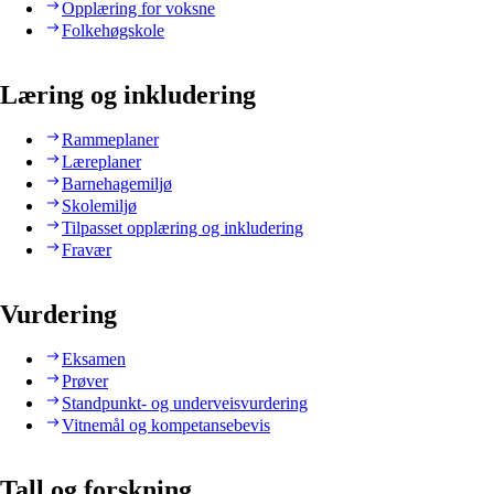
Opplæring for voksne
Folkehøgskole
Læring og inkludering
Rammeplaner
Læreplaner
Barnehagemiljø
Skolemiljø
Tilpasset opplæring og inkludering
Fravær
Vurdering
Eksamen
Prøver
Standpunkt- og underveisvurdering
Vitnemål og kompetansebevis
Tall og forskning