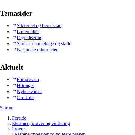
Temasider
Sikkerhet og beredskap
Læremidler
Digitalisering
Samisk i barnehage og skole
Nasjonale minoriteter
Aktuelt
For pressen
Høringer
Nyhetsvarsel
Om Udir
5. trinn
Forside
Eksamen, prøver og vurdering
Prøver
Eksempeloppgaver og tidligere prøver