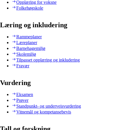
Opplæring for voksne
Folkehøgskole
Læring og inkludering
Rammeplaner
Læreplaner
Barnehagemiljø
Skolemiljø
Tilpasset opplæring og inkludering
Fravær
Vurdering
Eksamen
Prøver
Standpunkt- og underveisvurdering
Vitnemål og kompetansebevis
Tall og forskning