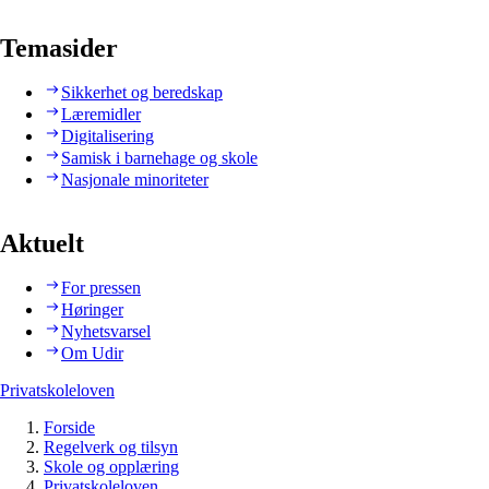
Temasider
Sikkerhet og beredskap
Læremidler
Digitalisering
Samisk i barnehage og skole
Nasjonale minoriteter
Aktuelt
For pressen
Høringer
Nyhetsvarsel
Om Udir
Privatskoleloven
Forside
Regelverk og tilsyn
Skole og opplæring
Privatskoleloven