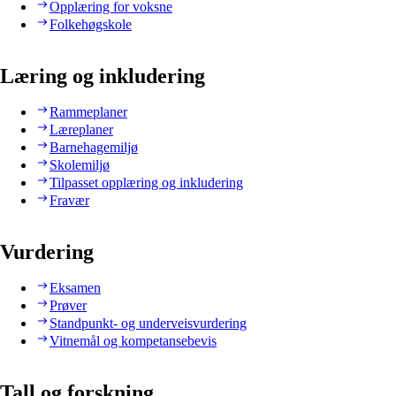
Opplæring for voksne
Folkehøgskole
Læring og inkludering
Rammeplaner
Læreplaner
Barnehagemiljø
Skolemiljø
Tilpasset opplæring og inkludering
Fravær
Vurdering
Eksamen
Prøver
Standpunkt- og underveisvurdering
Vitnemål og kompetansebevis
Tall og forskning