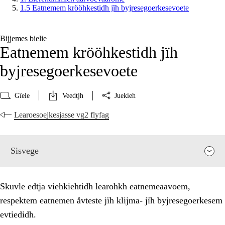
1.5 Eatnemem krööhkestidh jïh byjresegoerkesevoete
Bijjemes bielie
Eatnemem krööhkestidh jïh
byjresegoerkesevoete
Gïele
Veedtjh
Juekieh
Learoesoejkesjasse vg2 flyfag
Sisvege
Skuvle edtja viehkiehtidh learohkh eatnemeaavoem,
respektem eatnemen åvteste jïh klijma- jïh byjresegoerkesem
evtiedidh.