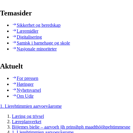
Temasider
Sikkerhet og beredskap
Læremidler
Digitalisering
Samisk i barnehage og skole
Nasjonale minoriteter
Aktuelt
For pressen
Høringer
Nyhetsvarsel
Om Udir
1. Lïerehtimmien aarvoevåarome
Læring og trivsel
Læreplanverket
Bijjemes bielie – aarvoeh jïh prinsihph maadthööhpehtimmesne
1. Lïerehtimmien aarvoevåarome