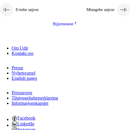
Evtebe sæjroe
Minngebe sæjroe
Bijjemassese
Om Udir
Kontakt oss
Presse
Nyhetsvarsel
English pages
Personvern
Tilgjengelighetserklæring
Informasjonskapsler
Facebook
LinkedIn
Instagram