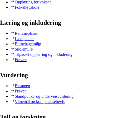
Opplæring for voksne
Folkehøgskole
Læring og inkludering
Rammeplaner
Læreplaner
Barnehagemiljø
Skolemiljø
Tilpasset opplæring og inkludering
Fravær
Vurdering
Eksamen
Prøver
Standpunkt- og underveisvurdering
Vitnemål og kompetansebevis
Tall og forskning