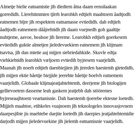
Almetje bielie eatnamistie jïh dïedtem åtna daam eensilaakan
gorredidh. Lïerehtimmien tjïrrh learohkh edtjieh maahtoem åadtjodh
eatnemen bïjre jïh respektem eatnamasse evtiedidh. dah edtjieh
åadtjodh eatnemem dååjrehtidh jïh daam vuejnedh goh gaaltije
nuhtjeme, aavoe, healsoe jïh lïereme. Learohkh edtjieh goerkesem
1.
Lïerehtimmien aarvoevåarome
evtiedidh guktie almetjen jieledevuekiem eatnemem jïh klijmam
1.1
Almetjeaarvoe
tsavtsa, jïh dan mietie aaj mijjen siebriedahkide. Skuvle edtja
viehkiehtidh learohkh væljoem evtiedih byjresem vaarjelidh.
1.2
Identiteete jïh kulturellen gellievoete
Maanah jïh noerh edtjieh daenbiejjien jïh jirreden haestemh gïetedidh,
1.3
Laejhtehks ussjedimmie jïh etihkeles vuajnoe
jïh mijjen ektie båetije biejjide jeerehte båetije boelvh eatnemem
vaarjelidh. Globaale klijmajeatjahtehtemh, deerjeme jïh biologijen
1.4
Skaepiedimmievoeteaavoe, eadtjohkevoete jïh
gellievoetem dasseme leah gaskem jeatjebh dah stööremes
goerehtimmievæljoe
byjreseaajhtoem veartanisnie. Dah haestemh tjoerebe ektesne loetedh.
1.5
Eatnemem krööhkestidh jïh byjresegoerkesevoete
Mijjieh maahtoe, etihkeles vuajnoem jïh teknologeles innovasjovnem
daarpesjibie jis maehtebe daejtie loetedh jïh daerpies jeatjahtehtemidie
1.6
Demokratije jïh meatanårrome
darjodh mijjen jieledevuekine jïh jielemh eatnamisnie vaarjelidh.