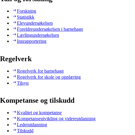
Forskning
Statistikk
Elevundersøkelsen
Foreldreundersøkelsen i barnehage
Lærlingundersøkelsen
Innrapportering
Regelverk
Regelverk for barnehage
Regelverk for skole og opplæring
Tilsyn
Kompetanse og tilskudd
Kvalitet og kompetanse
Kompetanseutvikling og videreutdanning
Lederutdanning
Tilskudd