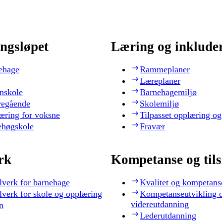
ngsløpet
Læring og inklude
ehage
Rammeplaner
Læreplaner
nskole
Barnehagemiljø
regående
Skolemiljø
æring for voksne
Tilpasset opplæring og
ehøgskole
Fravær
rk
Kompetanse og til
lverk for barnehage
Kvalitet og kompetans
lverk for skole og opplæring
Kompetanseutvikling 
videreutdanning
n
Lederutdanning