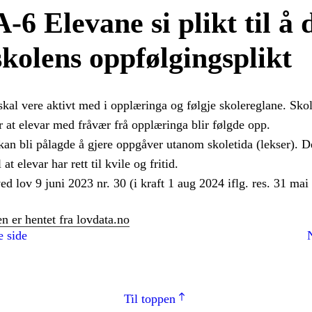
A-6 Elevane si plikt til å 
skolens oppfølgingsplikt
skal vere aktivt med i opplæringa og følgje skolereglane. Sko
r at elevar med fråvær frå opplæringa blir følgde opp.
kan bli pålagde å gjere oppgåver utanom skoletida (lekser). D
at elevar har rett til kvile og fritid.
ed lov 9 juni 2023 nr. 30 (i kraft 1 aug 2024 iflg. res. 31 mai
n er hentet fra lovdata.no
e side
Til toppen