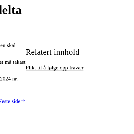
delta
len skal
Relatert innhold
et må takast
Plikt til å følge opp fravær
 2024 nr.
Neste side