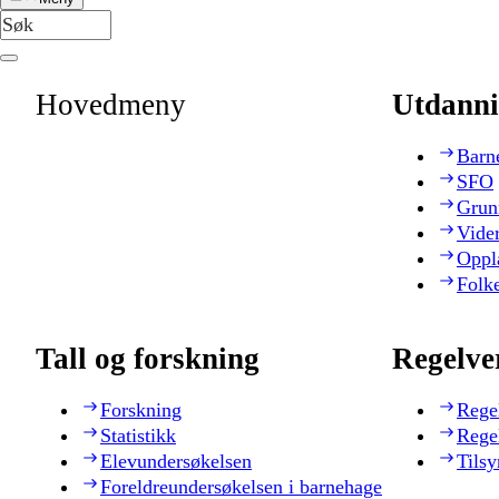
Hovedmeny
Utdanni
Barn
SFO
Grun
Vide
Oppl
Folk
Tall og forskning
Regelve
Forskning
Rege
Statistikk
Rege
Elevundersøkelsen
Tilsy
Foreldreundersøkelsen i barnehage