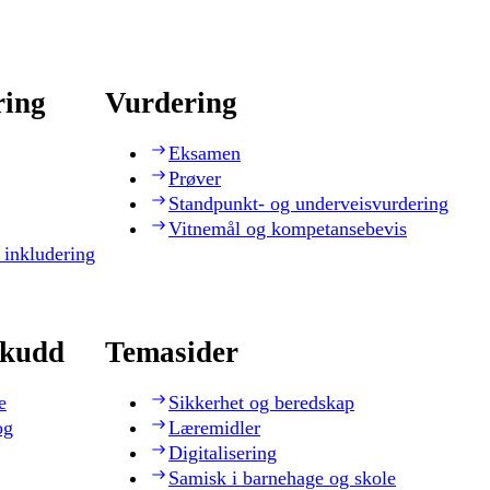
ring
Vurdering
Eksamen
Prøver
Standpunkt- og underveisvurdering
Vitnemål og kompetansebevis
 inkludering
skudd
Temasider
e
Sikkerhet og beredskap
og
Læremidler
Digitalisering
Samisk i barnehage og skole