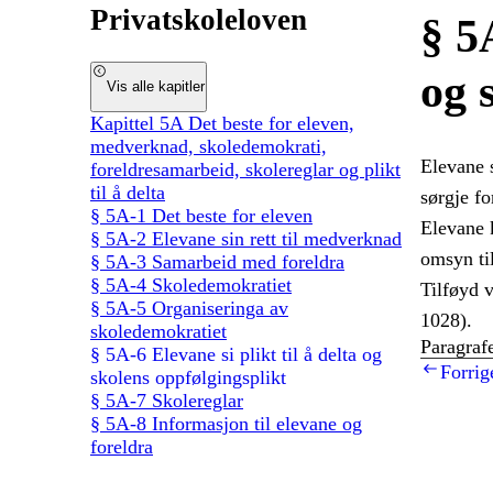
Privatskoleloven
§ 5
og 
Vis alle kapitler
Kapittel 5A Det beste for eleven,
medverknad, skoledemokrati,
Elevane 
foreldresamarbeid, skolereglar og plikt
til å delta
sørgje fo
§ 5A-1 Det beste for eleven
Elevane 
§ 5A-2 Elevane sin rett til medverknad
omsyn til 
§ 5A-3 Samarbeid med foreldra
§ 5A-4 Skoledemokratiet
Tilføyd v
§ 5A-5 Organiseringa av
1028).
skoledemokratiet
Paragrafe
§ 5A-6 Elevane si plikt til å delta og
Forrig
skolens oppfølgingsplikt
§ 5A-7 Skolereglar
§ 5A-8 Informasjon til elevane og
foreldra