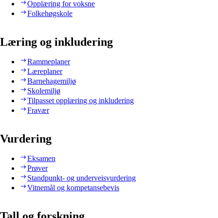
Opplæring for voksne
Folkehøgskole
Læring og inkludering
Rammeplaner
Læreplaner
Barnehagemiljø
Skolemiljø
Tilpasset opplæring og inkludering
Fravær
Vurdering
Eksamen
Prøver
Standpunkt- og underveisvurdering
Vitnemål og kompetansebevis
Tall og forskning