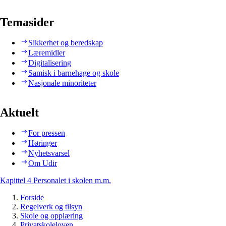
Temasider
Sikkerhet og beredskap
Læremidler
Digitalisering
Samisk i barnehage og skole
Nasjonale minoriteter
Aktuelt
For pressen
Høringer
Nyhetsvarsel
Om Udir
Kapittel 4 Personalet i skolen m.m.
Forside
Regelverk og tilsyn
Skole og opplæring
Privatskoleloven