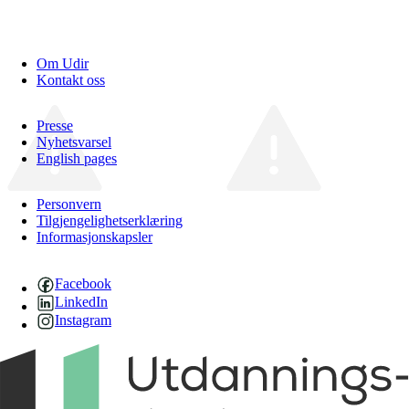
Om Udir
Kontakt oss
Presse
Nyhetsvarsel
English pages
Personvern
Tilgjengelighetserklæring
Informasjonskapsler
Facebook
LinkedIn
Instagram