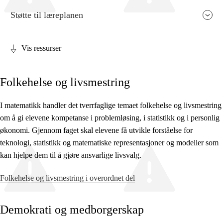
Støtte til læreplanen
Vis ressurser
Fagets relevans og sentrale verdier
Folkehelse og livsmestring
Kjerneelementer
Tverrfaglige temaer
I matematikk handler det tverrfaglige temaet folkehelse og livsmestring
om å gi elevene kompetanse i problemløsing, i statistikk og i personlig
Grunnleggende ferdigheter
økonomi. Gjennom faget skal elevene få utvikle forståelse for
teknologi, statistikk og matematiske representasjoner og modeller som
kan hjelpe dem til å gjøre ansvarlige livsvalg.
Folkehelse og livsmestring i overordnet del
Demokrati og medborgerskap