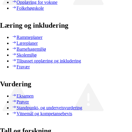
Opplæring for voksne
Folkehøgskole
Læring og inkludering
Rammeplaner
Læreplaner
Barnehagemiljø
Skolemiljø
Tilpasset opplæring og inkludering
Fravær
Vurdering
Eksamen
Prøver
Standpunkt- og underveisvurdering
Vitnemål og kompetansebevis
Tall og forskning