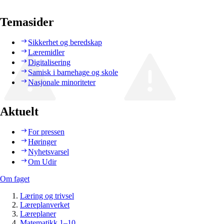
Temasider
Sikkerhet og beredskap
Læremidler
Digitalisering
Samisk i barnehage og skole
Nasjonale minoriteter
Aktuelt
For pressen
Høringer
Nyhetsvarsel
Om Udir
Om faget
Læring og trivsel
Læreplanverket
Læreplaner
Matematikk 1–10