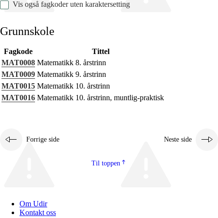
Vis også fagkoder uten karaktersetting
Grunnskole
Fagkode
Tittel
Fagets relevans og sentrale verdier
MAT0008
Matematikk 8. årstrinn
Kjerneelementer
MAT0009
Matematikk 9. årstrinn
MAT0015
Matematikk 10. årstrinn
Tverrfaglige temaer
MAT0016
Matematikk 10. årstrinn, muntlig-praktisk
Grunnleggende ferdigheter
Forrige side
Neste side
Til toppen
Om Udir
Kontakt oss