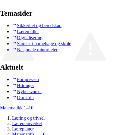
Temasider
Sikkerhet og beredskap
Læremidler
Digitalisering
Samisk i barnehage og skole
Nasjonale minoriteter
Aktuelt
For pressen
Høringer
Nyhetsvarsel
Om Udir
Matematikk 1–10
Læring og trivsel
Læreplanverket
Læreplaner
Matematikk 1–10