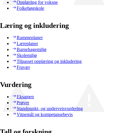
Opplæring for voksne
Folkehøgskole
Læring og inkludering
Rammeplaner
Læreplaner
Barnehagemiljø
Skolemiljø
Tilpasset opplæring og inkludering
Fravær
Vurdering
Eksamen
Prøver
Standpunkt- og underveisvurdering
Vitnemål og kompetansebevis
Tall og forskning