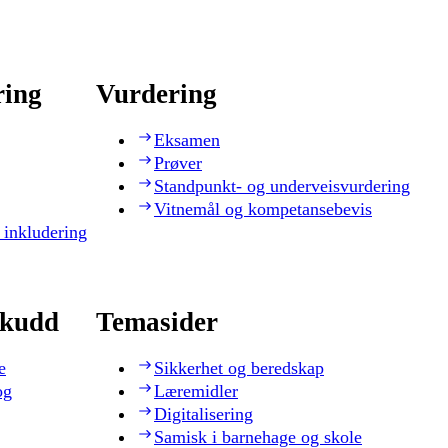
ring
Vurdering
Eksamen
Prøver
Standpunkt- og underveisvurdering
Vitnemål og kompetansebevis
 inkludering
skudd
Temasider
e
Sikkerhet og beredskap
og
Læremidler
Digitalisering
Samisk i barnehage og skole