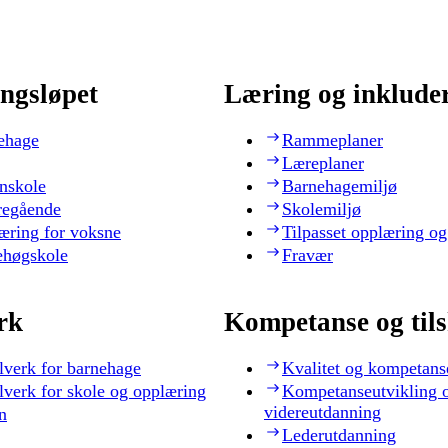
ngsløpet
Læring og inklude
ehage
Rammeplaner
Læreplaner
nskole
Barnehagemiljø
regående
Skolemiljø
æring for voksne
Tilpasset opplæring og
ehøgskole
Fravær
rk
Kompetanse og til
lverk for barnehage
Kvalitet og kompetans
lverk for skole og opplæring
Kompetanseutvikling 
videreutdanning
n
Lederutdanning