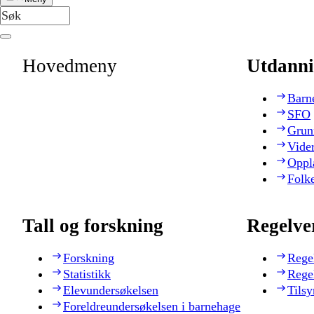
Hovedmeny
Utdanni
Barn
SFO
Grun
Vide
Oppl
Folk
Tall og forskning
Regelve
Forskning
Rege
Statistikk
Rege
Elevundersøkelsen
Tilsy
Foreldreundersøkelsen i barnehage