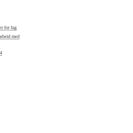
r for fag
 arbeid med
24