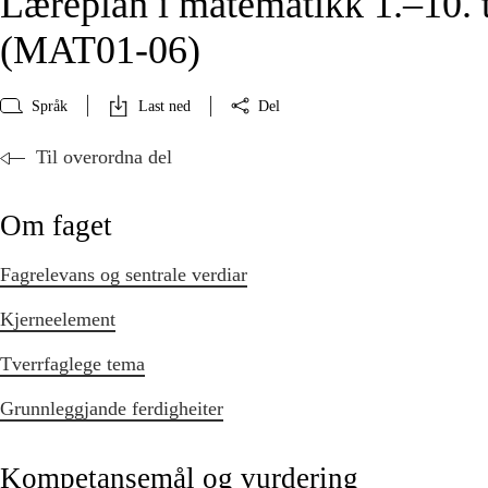
Læreplan i matematikk 1.–10. 
(MAT01‑06)
Språk
Last ned
Del
Til overordna del
Om faget
Fagrelevans og sentrale verdiar
Kjerneelement
Tverrfaglege tema
Grunnleggjande ferdigheiter
Kompetansemål og vurdering