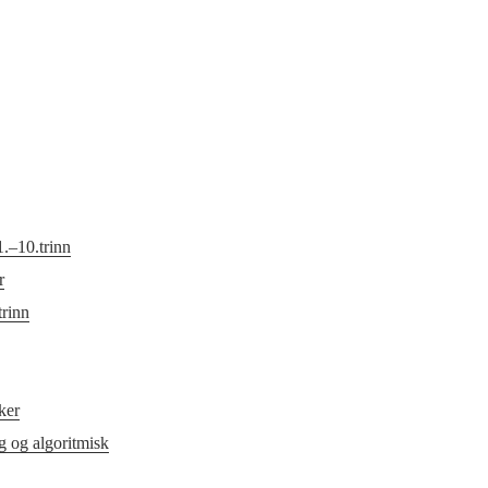
.–10.trinn
r
trinn
ker
og algoritmisk