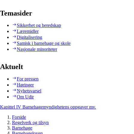
Temasider
Sikkerhet og beredskap
Læremidler
Digitalisering
Samisk i barnehage og skole
Nasjonale minoriteter
Aktuelt
For pressen
Høringer
Nyhetsvarsel
Om Udir
Kapittel IV Barnehagemyndighetens oppgaver mv.
Forside
Regelverk og tilsyn
Barnehage
Barnehageloven