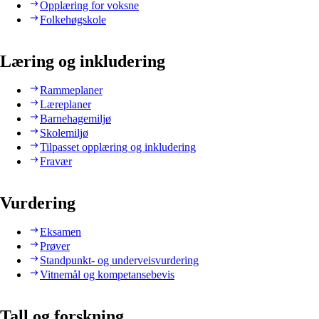
Opplæring for voksne
Folkehøgskole
Læring og inkludering
Rammeplaner
Læreplaner
Barnehagemiljø
Skolemiljø
Tilpasset opplæring og inkludering
Fravær
Vurdering
Eksamen
Prøver
Standpunkt- og underveisvurdering
Vitnemål og kompetansebevis
Tall og forskning