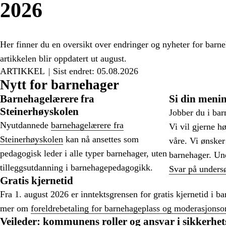
2026
Her finner du en oversikt over endringer og nyheter for barn
artikkelen blir oppdatert ut august.
ARTIKKEL
Sist endret: 05.08.2026
Nytt for barnehager
Barnehagelærere fra
Si din meni
Steinerhøyskolen
Jobber du i bar
Nyutdannede
barnehagelærere fra
Vi vil gjerne h
Steinerhøyskolen
kan nå ansettes som
våre. Vi ønsker 
pedagogisk leder i alle typer barnehager, uten
barnehager. Und
tilleggsutdanning i barnehagepedagogikk.
Svar på unders
Gratis kjernetid
Fra 1. august 2026 er inntektsgrensen for gratis kjernetid i 
mer om
foreldrebetaling for barnehageplass og moderasjonso
Veileder: kommunens roller og ansvar i sikkerhets