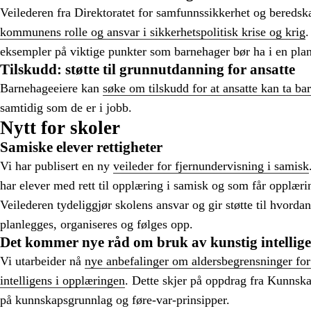
Veilederen fra Direktoratet for samfunnssikkerhet og beredskap
kommunens rolle og ansvar i sikkerhetspolitisk krise og krig
.
eksempler på viktige punkter som barnehager bør ha i en plan
Tilskudd: støtte til grunnutdanning for ansatte
Barnehageeiere kan
søke om tilskudd for at ansatte kan ta b
samtidig som de er i jobb.
Nytt for skoler
Samiske elever rettigheter
Vi har publisert en ny
veileder for fjernundervisning i samisk
har elever med rett til opplæring i samisk og som får opplær
Veilederen tydeliggjør skolens ansvar og gir støtte til hvord
planlegges, organiseres og følges opp.
Det kommer nye råd om bruk av kunstig intelligen
Vi utarbeider nå
nye anbefalinger om aldersbegrensninger for
intelligens i opplæringen
. Dette skjer på oppdrag fra Kunnsk
på kunnskapsgrunnlag og føre-var-prinsipper.