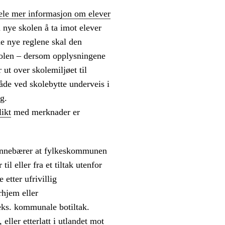
dele mer informasjon om elever
n nye skolen å ta imot elever
e nye reglene skal den
kolen – dersom opplysningene
ut over skolemiljøet til
både ved skolebytte underveis i
g.
ikt
med merknader er
n innebærer at fylkeskommunen
til eller fra et tiltak utenfor
etter ufrivillig
rhjem eller
eks. kommunale botiltak.
 eller etterlatt i utlandet mot