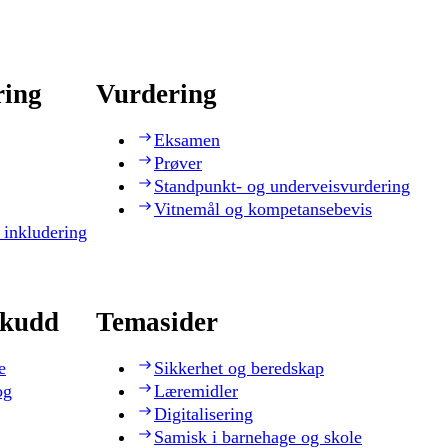
ring
Vurdering
Eksamen
Prøver
Standpunkt- og underveisvurdering
Vitnemål og kompetansebevis
 inkludering
skudd
Temasider
e
Sikkerhet og beredskap
og
Læremidler
Digitalisering
Samisk i barnehage og skole