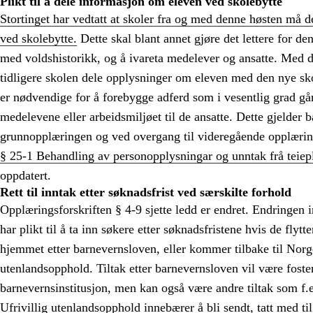
Plikt til å dele informasjon om eleven ved skolebytte
Stortinget har vedtatt at skoler fra og med denne høsten må 
ved skolebytte.
Dette skal blant annet gjøre det lettere for de
med voldshistorikk, og å ivareta medelever og ansatte. Med d
tidligere skolen dele opplysninger om eleven med den nye s
er nødvendige for å forebygge adferd som i vesentlig grad går 
medelevene eller arbeidsmiljøet til de ansatte. Dette gjelder 
grunnopplæringen og ved overgang til videregående opplærin
§ 25-1 Behandling av personopplysningar og unntak frå teiepl
oppdatert.
Rett til inntak etter søknadsfrist ved særskilte forhold
Opplæringsforskriften § 4-9 sjette ledd er endret. Endringe
har plikt til å ta inn søkere etter søknadsfristene hvis de flytter 
hjemmet etter barnevernsloven, eller kommer tilbake til Norge 
utenlandsopphold. Tiltak etter barnevernsloven vil være foste
barnevernsinstitusjon, men kan også være andre tiltak som f.
Ufrivillig utenlandsopphold innebærer å bli sendt, tatt med til,