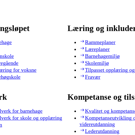
ngsløpet
Læring og inklude
ehage
Rammeplaner
Læreplaner
nskole
Barnehagemiljø
regående
Skolemiljø
æring for voksne
Tilpasset opplæring og
ehøgskole
Fravær
rk
Kompetanse og til
lverk for barnehage
Kvalitet og kompetans
lverk for skole og opplæring
Kompetanseutvikling 
videreutdanning
n
Lederutdanning