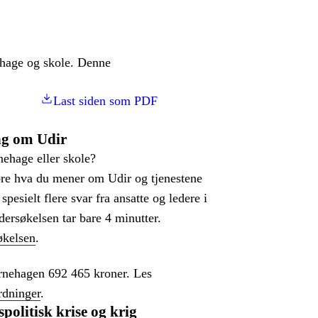
ehage og skole. Denne
Last siden som PDF
ng om Udir
nehage eller skole?
øre hva du mener om Udir og tjenestene
spesielt flere svar fra ansatte og ledere i
ersøkelsen tar bare 4 minutter.
økelsen
.
barnehagen 692 465 kroner. Les
rdninger
.
politisk krise og krig