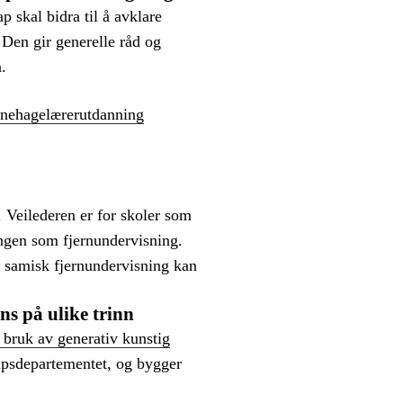
 skal bidra til å avklare
 Den gir generelle råd og
.
arnehagelærerutdanning
. Veilederen er for skoler som
ingen som fjernundervisning.
an samisk fjernundervisning kan
s på ulike trinn
 bruk av generativ kunstig
apsdepartementet, og bygger