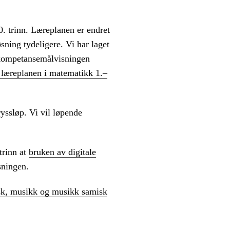
0. trinn. Læreplanen er endret
sning tydeligere. Vi har laget
I kompetansemålvisningen
 læreplanen i matematikk 1.–
ryssløp. Vi vil løpende
 trinn at
bruken av digitale
sningen.
isk, musikk og musikk samisk