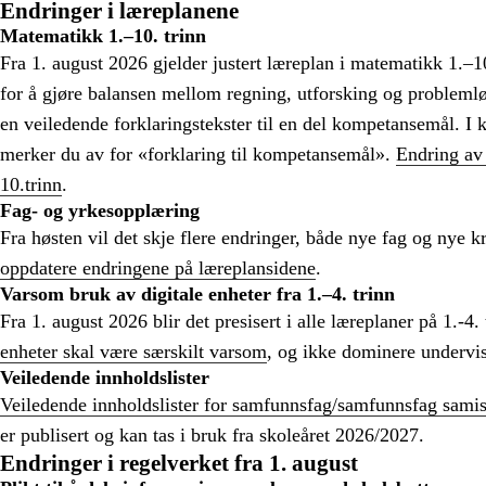
Endringer i læreplanene
Matematikk 1.–10. trinn
Fra 1. august 2026 gjelder justert læreplan i matematikk 1.–1
for å gjøre balansen mellom regning, utforsking og problemlø
en veiledende forklaringstekster til en del kompetansemål. 
merker du av for «forklaring til kompetansemål».
Endring av
10.trinn
.
Fag- og yrkesopplæring
Fra høsten vil det skje flere endringer, både nye fag og nye k
oppdatere endringene på læreplansidene
.
Varsom bruk av digitale enheter fra 1.–4. trinn
Fra 1. august 2026 blir det presisert i alle læreplaner på 1.-4.
enheter skal være særskilt varsom
, og ikke dominere undervi
Veiledende innholdslister
Veiledende innholdslister for samfunnsfag/samfunnsfag sam
er publisert og kan tas i bruk fra skoleåret 2026/2027.
Endringer i regelverket fra 1. august