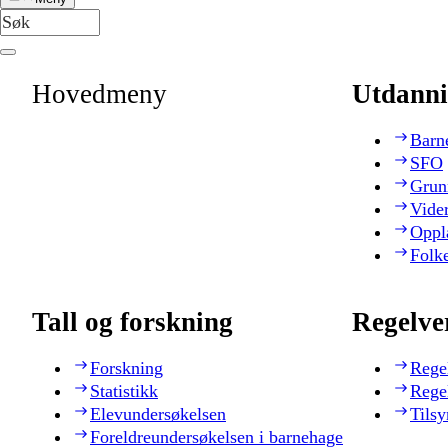
Hovedmeny
Utdanni
Barn
SFO
Grun
Vide
Oppl
Folk
Tall og forskning
Regelve
Forskning
Rege
Statistikk
Rege
Elevundersøkelsen
Tilsy
Foreldreundersøkelsen i barnehage