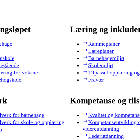
ngsløpet
Læring og inklude
ehage
Rammeplaner
Læreplaner
nskole
Barnehagemiljø
regående
Skolemiljø
æring for voksne
Tilpasset opplæring og
ehøgskole
Fravær
rk
Kompetanse og til
lverk for barnehage
Kvalitet og kompetans
lverk for skole og opplæring
Kompetanseutvikling 
videreutdanning
n
Lederutdanning