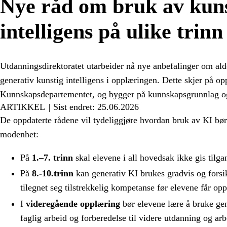
Nye råd om bruk av kuns
intelligens på ulike trinn
Utdanningsdirektoratet utarbeider nå nye anbefalinger om ald
generativ kunstig intelligens i opplæringen. Dette skjer på op
Kunnskapsdepartementet, og bygger på kunnskapsgrunnlag og 
ARTIKKEL
Sist endret: 25.06.2026
De oppdaterte rådene vil tydeliggjøre hvordan bruk av KI bør 
modenhet:
På
1.–7. trinn
skal elevene i all hovedsak ikke gis tilgan
På
8.-10.trinn
kan generativ KI brukes gradvis og forsikt
tilegnet seg tilstrekkelig kompetanse før elevene får op
I
videregående opplæring
bør elevene lære å bruke gen
faglig arbeid og forberedelse til videre utdanning og arb