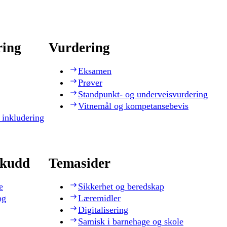
ring
Vurdering
Eksamen
Prøver
Standpunkt- og underveisvurdering
Vitnemål og kompetansebevis
 inkludering
skudd
Temasider
e
Sikkerhet og beredskap
og
Læremidler
Digitalisering
Samisk i barnehage og skole