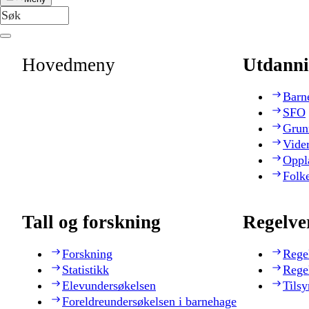
Hovedmeny
Utdanni
Barn
SFO
Grun
Vide
Oppl
Folk
Tall og forskning
Regelve
Forskning
Rege
Statistikk
Rege
Elevundersøkelsen
Tilsy
Foreldreundersøkelsen i barnehage